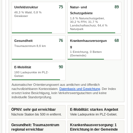
75
89
Umfeldstruktur
Natur- und
46,3 % Wald, 0,8 %
Schutzgebiete
Gewässer
1,6 % Naturschutzgebiet,
30,2 % FFH, 31,7 %
Landschaftsschutz, 64,4 %
Naturpark
76
68
Gesundheit
Krankenhausversorgun
Traumazentrum 8,6 km
g
1 Einrichtung, 0 Betten
(Gemeinde)
90
E-Mobilität
160 Ladepunkte im PLZ-
Gebiet
Automatischer Orientierungswert aus amtlichen und öffentlich
nachvollziehbaren Kontextdaten.
Datenbasis und Gewichtung
. Der Index
ersetzt keine Besichtigung, kein Verkehrswertgutachten und keine
individuelle Standortprüfung.
ÖPNV: sehr gut erreichbar
E-Mobilität: starkes Angebot
Nächste Station bis 500 m entfernt.
Viele Ladepunkte im PLZ-Gebiet.
Gesundheit: Traumazentrum
Krankenhausversorgung: 1
regional erreichbar
Einrichtung in der Gemeinde