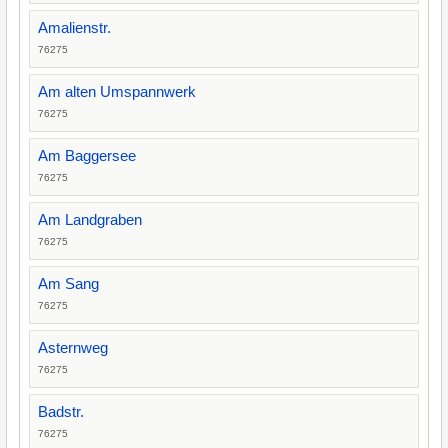
Amalienstr.
76275
Am alten Umspannwerk
76275
Am Baggersee
76275
Am Landgraben
76275
Am Sang
76275
Asternweg
76275
Badstr.
76275