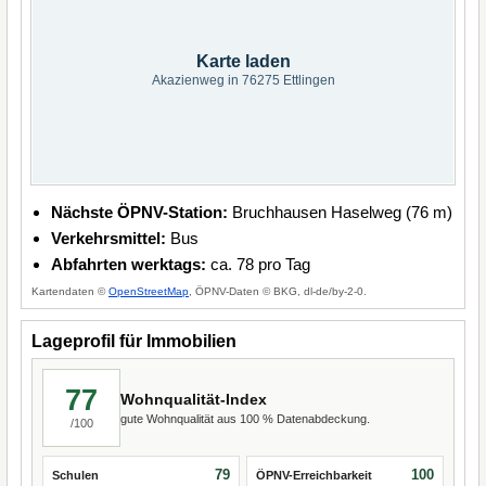
Karte laden
Akazienweg in 76275 Ettlingen
Nächste ÖPNV-Station:
Bruchhausen Haselweg (76 m)
Verkehrsmittel:
Bus
Abfahrten werktags:
ca. 78 pro Tag
Kartendaten ©
OpenStreetMap
, ÖPNV-Daten © BKG, dl-de/by-2-0.
Lageprofil für Immobilien
77
Wohnqualität-Index
gute Wohnqualität aus 100 % Datenabdeckung.
/100
79
100
Schulen
ÖPNV-Erreichbarkeit