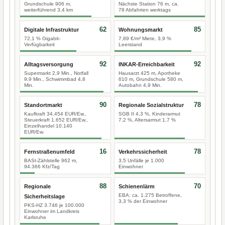
Grundschule 906 m,
Nächste Station 76 m, ca.
weiterführend 3,4 km
78 Abfahrten werktags
62
85
Digitale Infrastruktur
Wohnungsmarkt
72,1 % Gigabit-
7,89 €/m² Miete, 3,9 %
Verfügbarkeit
Leerstand
92
92
Alltagsversorgung
INKAR-Erreichbarkeit
Supermarkt 2,9 Min., Notfall
Hausarzt 425 m, Apotheke
9,9 Min., Schwimmbad 4,8
610 m, Grundschule 580 m,
Min.
Autobahn 4,9 Min.
90
78
Standortmarkt
Regionale Sozialstruktur
Kaufkraft 34.454 EUR/Ew.,
SGB II 4,3 %, Kinderarmut
Steuerkraft 1.652 EUR/Ew.,
7,2 %, Altersarmut 1,7 %
Einzelhandel 10.140
EUR/Ew.
16
78
Fernstraßenumfeld
Verkehrssicherheit
BASt-Zählstelle 962 m,
3,5 Unfälle je 1.000
94.366 Kfz/Tag
Einwohner
88
70
Regionale
Schienenlärm
EBA: ca. 1.275 Betroffene,
Sicherheitslage
3,3 % der Einwohner
PKS-HZ 3.746 je 100.000
Einwohner im Landkreis
Karlsruhe