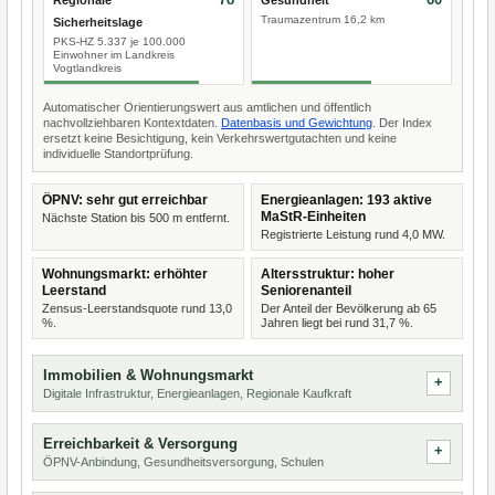
Regionale
Gesundheit
Traumazentrum 16,2 km
Sicherheitslage
PKS-HZ 5.337 je 100.000
Einwohner im Landkreis
Vogtlandkreis
Automatischer Orientierungswert aus amtlichen und öffentlich
nachvollziehbaren Kontextdaten.
Datenbasis und Gewichtung
. Der Index
ersetzt keine Besichtigung, kein Verkehrswertgutachten und keine
individuelle Standortprüfung.
ÖPNV: sehr gut erreichbar
Energieanlagen: 193 aktive
MaStR-Einheiten
Nächste Station bis 500 m entfernt.
Registrierte Leistung rund 4,0 MW.
Wohnungsmarkt: erhöhter
Altersstruktur: hoher
Leerstand
Seniorenanteil
Zensus-Leerstandsquote rund 13,0
Der Anteil der Bevölkerung ab 65
%.
Jahren liegt bei rund 31,7 %.
Immobilien & Wohnungsmarkt
Digitale Infrastruktur, Energieanlagen, Regionale Kaufkraft
Erreichbarkeit & Versorgung
ÖPNV-Anbindung, Gesundheitsversorgung, Schulen