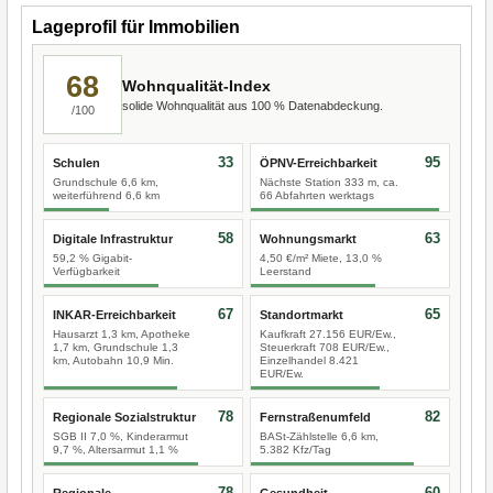
Lageprofil für Immobilien
68
Wohnqualität-Index
solide Wohnqualität aus 100 % Datenabdeckung.
/100
33
95
Schulen
ÖPNV-Erreichbarkeit
Grundschule 6,6 km,
Nächste Station 333 m, ca.
weiterführend 6,6 km
66 Abfahrten werktags
58
63
Digitale Infrastruktur
Wohnungsmarkt
59,2 % Gigabit-
4,50 €/m² Miete, 13,0 %
Verfügbarkeit
Leerstand
67
65
INKAR-Erreichbarkeit
Standortmarkt
Hausarzt 1,3 km, Apotheke
Kaufkraft 27.156 EUR/Ew.,
1,7 km, Grundschule 1,3
Steuerkraft 708 EUR/Ew.,
km, Autobahn 10,9 Min.
Einzelhandel 8.421
EUR/Ew.
78
82
Regionale Sozialstruktur
Fernstraßenumfeld
SGB II 7,0 %, Kinderarmut
BASt-Zählstelle 6,6 km,
9,7 %, Altersarmut 1,1 %
5.382 Kfz/Tag
78
60