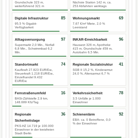
Grundschule 323 m,
Nächste Station 142 m, ca.
weiterführend 321 m
253 Abfahrten werktags
85
69
Digitale Infrastruktur
Wohnungsmarkt
95,5 % Gigabit-
7,67 €/m² Miete, 2,0 %
Verfügbarkeit
Leerstand
97
96
Alltagsversorgung
INKAR-Erreichbarkeit
Supermarkt 2,0 Min., Notfall
Hausarzt 326 m, Apotheke
6,8 Min., Schwimmbad 6,2
415 m, Grundschule 459 m,
Min.
Autobahn 6,5 Min.
74
41
Standortmarkt
Regionale Sozialstruktur
Kaufkraft 27.823 EUR/Ew.,
SGB II 15,2 %, Kinderarmut
Steuerkraft 1.218 EUR/Ew.,
24,0 %, Altersarmut 6,7 %
Einzelhandel 9.432
EUR/Ew.
16
78
Fernstraßenumfeld
Verkehrssicherheit
BASt-Zählstelle 2,9 km,
3,5 Unfälle je 1.000
148.689 Kfz/Tag
Einwohner
36
92
Regionale
Schienenlärm
EBA: ca. 0 Betroffene, 0,0
Sicherheitslage
% der Einwohner
PKS-HZ 14.719 je 100.000
Einwohner in der kreisfreien
Stadt Berlin