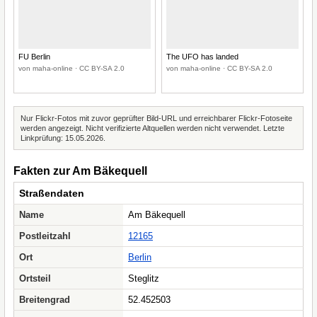
FU Berlin
The UFO has landed
von maha-online · CC BY-SA 2.0
von maha-online · CC BY-SA 2.0
Nur Flickr-Fotos mit zuvor geprüfter Bild-URL und erreichbarer Flickr-Fotoseite
werden angezeigt. Nicht verifizierte Altquellen werden nicht verwendet. Letzte
Linkprüfung: 15.05.2026.
Fakten zur Am Bäkequell
Straßendaten
Name
Am Bäkequell
Postleitzahl
12165
Ort
Berlin
Ortsteil
Steglitz
Breitengrad
52.452503