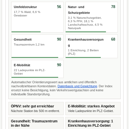
56
78
Umfeldstruktur
Natur- und
17,7 % Wald, 6,6 %
Schutzgebiete
Gewässer
3,1 % Naturschutzgebiet,
6,3 % FFH, 18,1 %
Landschaftsschutz, 4,5 %
Naturpark
90
68
Gesundheit
Krankenhausversorgun
Traumazentrum 1,2 km
g
1 Einrichtung, 2 Betten
(PLZ)
90
E-Mobilität
22 Ladepunkte im PLZ-
Gebiet
Automatischer Orientierungswert aus amtlichen und öffentlich
nachvollziehbaren Kontextdaten.
Datenbasis und Gewichtung
. Der Index
ersetzt keine Besichtigung, kein Verkehrswertgutachten und keine
individuelle Standortprüfung.
ÖPNV: sehr gut erreichbar
E-Mobilität: starkes Angebot
Nächste Station bis 500 m entfernt.
Viele Ladepunkte im PLZ-Gebiet.
Gesundheit: Traumazentrum
Krankenhausversorgung: 1
in der Nähe
Einrichtung im PLZ-Gebiet