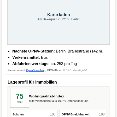
Karte laden
Am Bäkequell in 12165 Berlin
Nächste ÖPNV-Station:
Berlin, Braillestraße (142 m)
Verkehrsmittel:
Bus
Abfahrten werktags:
ca. 253 pro Tag
Kartendaten ©
OpenStreetMap
, ÖPNV-Daten © BKG, dl-de/by-2-0.
Lageprofil für Immobilien
75
Wohnqualität-Index
gute Wohnqualität aus 100 % Datenabdeckung.
/100
100
100
Schulen
ÖPNV-Erreichbarkeit