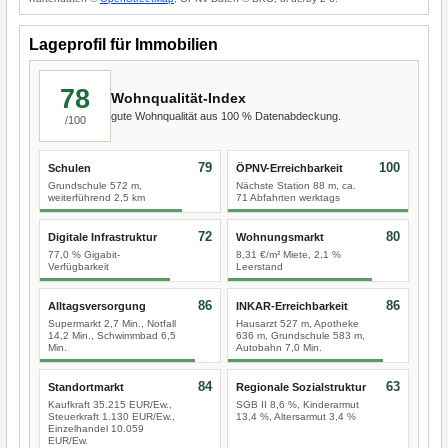
Lageprofil für Immobilien
78
Wohnqualität-Index
gute Wohnqualität aus 100 % Datenabdeckung.
/100
79
100
Schulen
ÖPNV-Erreichbarkeit
Grundschule 572 m,
Nächste Station 88 m, ca.
weiterführend 2,5 km
71 Abfahrten werktags
72
80
Digitale Infrastruktur
Wohnungsmarkt
77,0 % Gigabit-
8,31 €/m² Miete, 2,1 %
Verfügbarkeit
Leerstand
86
86
Alltagsversorgung
INKAR-Erreichbarkeit
Supermarkt 2,7 Min., Notfall
Hausarzt 527 m, Apotheke
14,2 Min., Schwimmbad 6,5
636 m, Grundschule 583 m,
Min.
Autobahn 7,0 Min.
84
63
Standortmarkt
Regionale Sozialstruktur
Kaufkraft 35.215 EUR/Ew.,
SGB II 8,6 %, Kinderarmut
Steuerkraft 1.130 EUR/Ew.,
13,4 %, Altersarmut 3,4 %
Einzelhandel 10.059
EUR/Ew.