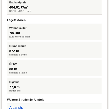
Baulandpreis
404,01 €/m²
BBSR INKAR, Kreis
Lagefaktoren
Wohnqualität
78/100
gute Wohnqualität
Grundschule
572 m
nächste Schule
ÖPNV
88 m
nächste Station
Gigabit
77,0 %
Haushalte
Weitere Straßen im Umfeld
Albanstr.