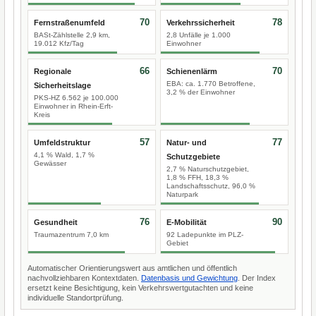
70
78
Fernstraßenumfeld
Verkehrssicherheit
BASt-Zählstelle 2,9 km,
2,8 Unfälle je 1.000
19.012 Kfz/Tag
Einwohner
66
70
Regionale
Schienenlärm
EBA: ca. 1.770 Betroffene,
Sicherheitslage
3,2 % der Einwohner
PKS-HZ 6.562 je 100.000
Einwohner in Rhein-Erft-
Kreis
57
77
Umfeldstruktur
Natur- und
4,1 % Wald, 1,7 %
Schutzgebiete
Gewässer
2,7 % Naturschutzgebiet,
1,8 % FFH, 18,3 %
Landschaftsschutz, 96,0 %
Naturpark
76
90
Gesundheit
E-Mobilität
Traumazentrum 7,0 km
92 Ladepunkte im PLZ-
Gebiet
Automatischer Orientierungswert aus amtlichen und öffentlich
nachvollziehbaren Kontextdaten.
Datenbasis und Gewichtung
. Der Index
ersetzt keine Besichtigung, kein Verkehrswertgutachten und keine
individuelle Standortprüfung.