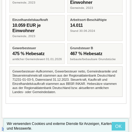
Einwohner
Gemeinde, 2023
Gemeinde, 2023
Einzelhandelskaufkraft
Arbeitsort-Beschäftigte
10.059 EUR je
14.011
Einwohner
Stand 30.06.2024
Gemeinde, 2023
Gewerbesteuer
Grundsteuer B
475 % Hebesatz
467 % Hebesatz
amtlicher Gemeindewert 01.01.2026
bebaute/bebaubare Grundstücke
Gewerbesteuer-Aufkommen, Gewerbesteuer netto, Gemeindeanteile und
Steuereinnahmekraft stammen aus der Regionaldatenbank Deutschland
71231-01-03-5, Datenstand 31.12.2023. Steuerkraft, Kaufkraft und
Einzelhandelskaufkraft stammen aus BBSR INKAR. Hebesätze stammen
aus der Regionaldatenbank Deutschland bzw. aktuelleren amtlichen
Landes- oder Gemeindedaten.
Wir verwenden Cookies und externe Dienste für Anzeigen, Karten
OK
·
·
und Messwerte.
Impressum
Straßenindex
Valid CSS