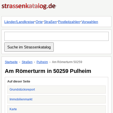
·
·
·
·
Länder/Landkreise
Orte
Straßen
Postleitzahlen
Vorwahlen
Startseite
Straßen
Pulheim
Am Römerturm 50259
Am Römerturm in 50259 Pulheim
Auf dieser Seite
Grundstücksreport
Immobilienmarkt
Karte