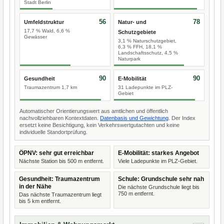
Stadt Berlin
56
78
Umfeldstruktur
Natur- und
17,7 % Wald, 6,6 %
Schutzgebiete
Gewässer
3,1 % Naturschutzgebiet,
6,3 % FFH, 18,1 %
Landschaftsschutz, 4,5 %
Naturpark
90
90
Gesundheit
E-Mobilität
Traumazentrum 1,7 km
31 Ladepunkte im PLZ-
Gebiet
Automatischer Orientierungswert aus amtlichen und öffentlich
nachvollziehbaren Kontextdaten.
Datenbasis und Gewichtung
. Der Index
ersetzt keine Besichtigung, kein Verkehrswertgutachten und keine
individuelle Standortprüfung.
ÖPNV: sehr gut erreichbar
E-Mobilität: starkes Angebot
Nächste Station bis 500 m entfernt.
Viele Ladepunkte im PLZ-Gebiet.
Gesundheit: Traumazentrum
Schule: Grundschule sehr nah
in der Nähe
Die nächste Grundschule liegt bis
750 m entfernt.
Das nächste Traumazentrum liegt
bis 5 km entfernt.