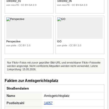
1001002_01
1001002_05
von nico78 · CC BY-SA 2.0
von nico78 · CC BY-SA 2.0
Perspective
GO
von pixle · CC BY 2.0
von pixle · CC BY 2.0
Nur Flickr-Fotos mit zuvor geprüfter Bild-URL und erreichbarer Flickr-Fotoseite
werden angezeigt. Nicht verifizierte Altquellen werden nicht verwendet. Letzte
Linkprüfung: 15.05.2026.
Fakten zur Amtsgerichtsplatz
Straßendaten
Name
Amtsgerichtsplatz
Postleitzahl
14057