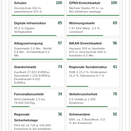
100
100
Schulen
ÖPNV-Erreichbarkeit
Grundschule 324 m,
Nächste Station 65 m, ca.
weiterführend 315 m
841 Abfahrten werktags
85
69
Digitale Infrastruktur
Wohnungsmarkt
95,5 % Gigabit-
7,67 €/m² Miete, 2,0 %
Verfügbarkeit
Leerstand
97
96
Alltagsversorgung
INKAR-Erreichbarkeit
Supermarkt 2,0 Min., Notfall
Hausarzt 326 m, Apotheke
6,8 Min., Schwimmbad 6,2
415 m, Grundschule 459 m,
Min.
Autobahn 6,5 Min.
74
41
Standortmarkt
Regionale Sozialstruktur
Kaufkraft 27.823 EUR/Ew.,
SGB II 15,2 %, Kinderarmut
Steuerkraft 1.218 EUR/Ew.,
24,0 %, Altersarmut 6,7 %
Einzelhandel 9.432
EUR/Ew.
34
78
Fernstraßenumfeld
Verkehrssicherheit
BASt-Zählstelle 2,5 km,
3,5 Unfälle je 1.000
78.645 Kfz/Tag
Einwohner
36
92
Regionale
Schienenlärm
EBA: ca. 0 Betroffene, 0,0
Sicherheitslage
% der Einwohner
PKS-HZ 14.719 je 100.000
Einwohner in der kreisfreien