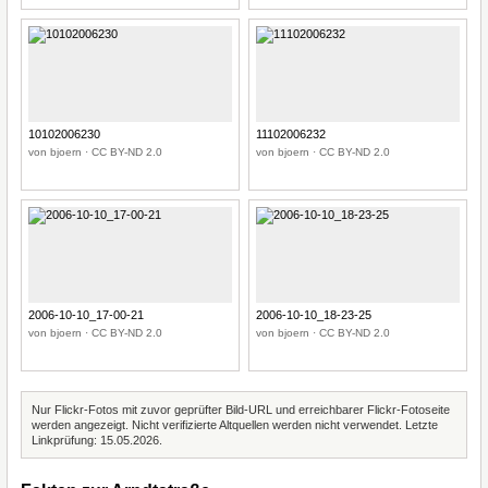
10102006230
11102006232
von bjoern · CC BY-ND 2.0
von bjoern · CC BY-ND 2.0
2006-10-10_17-00-21
2006-10-10_18-23-25
von bjoern · CC BY-ND 2.0
von bjoern · CC BY-ND 2.0
Nur Flickr-Fotos mit zuvor geprüfter Bild-URL und erreichbarer Flickr-Fotoseite
werden angezeigt. Nicht verifizierte Altquellen werden nicht verwendet. Letzte
Linkprüfung: 15.05.2026.