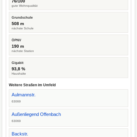
76/100
gute Wohnqualität
Grundschule
508 m
nächste Schule
ÖPNV
190 m
nächste Station
Gigabit
93,8 %
Haushalte
Weitere Straßen im Umfeld
Aulmannstr.
63069
Außenliegend Offenbach
63069
Backstr.