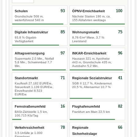
93
100
Schulen
ÖPNV-Erreichbarkeit
Grundschule 508 m,
Nächste Station 190 m, ca.
weiterführend 540 m
155 Abfahrten werktags
85
75
Digitale Infrastruktur
Wohnungsmarkt
93,8 % Gigabit-
8,76 €/m² Miete, 3,7 %
Verfügbarkeit
Leerstand
97
96
Alltagsversorgung
INKAR-Erreichbarkeit
Supermarkt 2,0 Min., Notfall
Hausarzt 321 m, Apotheke
5,8 Min., Schwimmbad 7,7
443 m, Grundschule 435 m,
Min.
Autobahn 5,2 Min.
71
41
Standortmarkt
Regionale Sozialstruktur
Kaufkraft 27.182 EUR/Ew.,
SGB II 12,7 %, Kinderarmut
Steuerkraft 1.139 EUR/Ew.,
20,5 %, Altersarmut 10,7 %
Einzelhandel 8.523
EUR/Ew.
16
82
Fernstraßenumfeld
Flughafenumfeld
BASt-Zählstelle 1,5 km,
Frankfurt am Main 22,5 km
100.715 Kfz/Tag
78
66
Verkehrssicherheit
Regionale
3,5 Unfälle je 1.000
Sicherheitslage
Einwohner