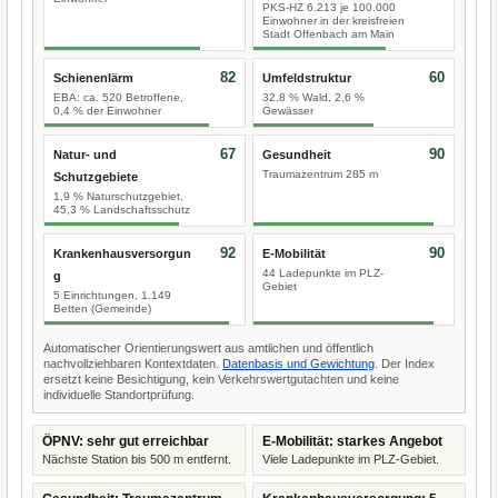
PKS-HZ 6.213 je 100.000
Einwohner in der kreisfreien
Stadt Offenbach am Main
82
60
Schienenlärm
Umfeldstruktur
EBA: ca. 520 Betroffene,
32,8 % Wald, 2,6 %
0,4 % der Einwohner
Gewässer
67
90
Natur- und
Gesundheit
Traumazentrum 285 m
Schutzgebiete
1,9 % Naturschutzgebiet,
45,3 % Landschaftsschutz
92
90
Krankenhausversorgun
E-Mobilität
44 Ladepunkte im PLZ-
g
Gebiet
5 Einrichtungen, 1.149
Betten (Gemeinde)
Automatischer Orientierungswert aus amtlichen und öffentlich
nachvollziehbaren Kontextdaten.
Datenbasis und Gewichtung
. Der Index
ersetzt keine Besichtigung, kein Verkehrswertgutachten und keine
individuelle Standortprüfung.
ÖPNV: sehr gut erreichbar
E-Mobilität: starkes Angebot
Nächste Station bis 500 m entfernt.
Viele Ladepunkte im PLZ-Gebiet.