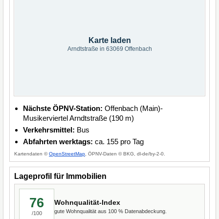
Karte laden
Arndtstraße in 63069 Offenbach
Nächste ÖPNV-Station:
Offenbach (Main)-
Musikerviertel Arndtstraße (190 m)
Verkehrsmittel:
Bus
Abfahrten werktags:
ca. 155 pro Tag
Kartendaten ©
OpenStreetMap
, ÖPNV-Daten © BKG, dl-de/by-2-0.
Lageprofil für Immobilien
76
Wohnqualität-Index
gute Wohnqualität aus 100 % Datenabdeckung.
/100