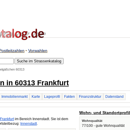
Postleitzahlen
·
Vorwahlen
helgäßchen 60313
 in 60313 Frankfurt
Immobilienmarkt
Karte
Lageprofil
Fakten
Finanzstruktur
Datenstand
Wohn- und Standortprofi
Frankfurt
im Bereich Innenstadt. Sie ist dem
Wohnqualität
rtsteilbezug:
Innenstadt
.
77/100 - gute Wohnqualität