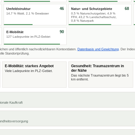
46
68
Umfeldstruktur
Natur- und Schutzgebiete
14,7 % Wald, 2,1 % Gewässer
0,5 % Naturschutzgebiet, 4,9 %
FFH, 43,2 % Landschaftsschutz,
0,8 % Naturpark
90
E-Mobilität
127 Ladepunkte im PLZ-Gebiet
ichen und öffentlich nachvollziehbaren Kontextdaten.
Datenbasis und Gewichtung
. Der Index
lle Standortprüfung.
E-Mobilität: starkes Angebot
Gesundheit: Traumazentrum in
der Nähe
Viele Ladepunkte im PLZ-Gebiet.
Das nächste Traumazentrum liegt bis 5
km entfernt.
ionale Kaufkraft
undheitsversorgung