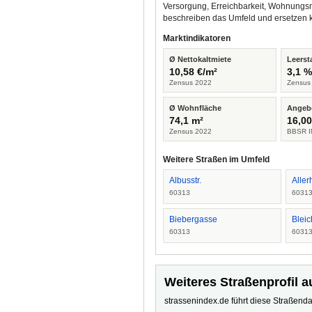
Versorgung, Erreichbarkeit, Wohnungsm
beschreiben das Umfeld und ersetzen 
Marktindikatoren
Ø Nettokaltmiete
Leerst
10,58 €/m²
3,1 
Zensus 2022
Zensus
Ø Wohnfläche
Angeb
74,1 m²
16,00
Zensus 2022
BBSR I
Weitere Straßen im Umfeld
Albusstr.
Aller
60313
6031
Biebergasse
Bleic
60313
6031
Weiteres Straßenprofil a
strassenindex.de führt diese Straßenda