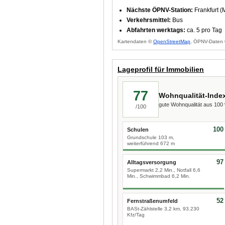
Nächste ÖPNV-Station:
Frankfurt (
Verkehrsmittel:
Bus
Abfahrten werktags:
ca. 5 pro Tag
Kartendaten ©
OpenStreetMap
, ÖPNV-Daten 
Lageprofil für Immobilien
77
Wohnqualität-Inde
gute Wohnqualität aus 10
/100
100
Schulen
Grundschule 103 m,
weiterführend 672 m
97
Alltagsversorgung
Supermarkt 2,2 Min., Notfall 6,6
Min., Schwimmbad 6,2 Min.
52
Fernstraßenumfeld
BASt-Zählstelle 3,2 km, 93.230
Kfz/Tag