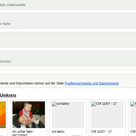
feld, Hafenumfeld
te Nähe
struktur
tände und Importdaten stehen auf der Seite
Quellennachweise und Datenimporte
.
 Umkreis
An unfair fight -
sol latino
CM 11/07 - 17
CM-
PICT0097