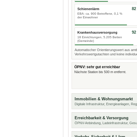
82
Schienenlärm
EBA: ca. 900 Betroffene, 0,1 %
der Einwohner
92
Krankenhausversorgung
18 Einrichtungen, 5.205 Betten
(Gemeinde)
Automatischer Orientierungswert aus amtl
Verkehrswertgutachten und keine individue
ÖPNV: sehr gut erreichbar
Nächste Station bis 500 m entfernt.
Immobilien & Wohnungsmarkt
Digitale Infrastruktur, Energieanlagen, Reg
Erreichbarkeit & Versorgung
ÖPNV-Anbindung, Ladeinfrastruktur, Ges
Verkehr, Sicherheit & Lärm