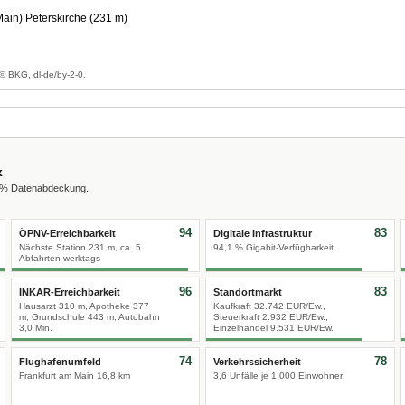
Main) Peterskirche (231 m)
© BKG, dl-de/by-2-0.
x
0 % Datenabdeckung.
94
83
ÖPNV-Erreichbarkeit
Digitale Infrastruktur
Nächste Station 231 m, ca. 5
94,1 % Gigabit-Verfügbarkeit
Abfahrten werktags
96
83
INKAR-Erreichbarkeit
Standortmarkt
Hausarzt 310 m, Apotheke 377
Kaufkraft 32.742 EUR/Ew.,
m, Grundschule 443 m, Autobahn
Steuerkraft 2.932 EUR/Ew.,
3,0 Min.
Einzelhandel 9.531 EUR/Ew.
74
78
Flughafenumfeld
Verkehrssicherheit
Frankfurt am Main 16,8 km
3,6 Unfälle je 1.000 Einwohner