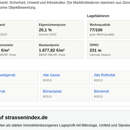
arkt, Sicherheit, Umwelt und Infrastruktur. Die Marktindikatoren stammen aus Z
keine Objektbewertung.
Lagefaktoren
and
Eigentümerquote
Wohnqualität
%
20,1 %
77/100
 2022
Zensus 2022
gute Wohnqualität
otsmiete
Baulandpreis
ÖPNV
 €/m²
1.877,82 €/m²
231 m
NKAR, Kreis
BBSR INKAR, Kreis
nächste Station
heiligenstr.
Alte Gasse
Alte Rothofstr.
3
60313
60313
hstr.
Börsenplatz
Börsenstr.
3
60313
60313
uf strassenindex.de
ten als stärker immobilienbezogenes Lageprofil mit Mikrolage, Umfeld und Standort