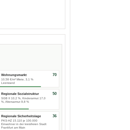
70
Wohnungsmarkt
10,58 €/m² Miete, 3,1 %
Leerstand
50
Regionale Sozialstruktur
SGB II 10,2 %, Kinderarmut 17,0
%, Altersarmut 9,8 %
36
Regionale Sicherheitslage
PKS-HZ 15.110 je 100.000
Einwohner in der kreisfreien Stadt
Frankfurt am Main