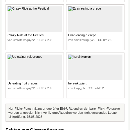
Crazy Ride at the Festival
Evan eating a crepe
von smalltownguy22 · CC BY 2.0
von smalltownguy22 · CC BY 2.0
Us eating fruit crepes
hereinkopiert
von smalltownguy22 · CC BY 2.0
von loop_oh · CC BY-ND 2.0
Nur Flickr-Fotos mit zuvor geprüfter Bild-URL und erreichbarer Flickr-Fotoseite
werden angezeigt. Nicht verifizierte Altquellen werden nicht verwendet. Letzte
Linkprüfung: 15.05.2026.