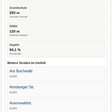
Grundschule
293 m
nächste Schule
ÖPNV
120 m
nächste Station
Gigabit
94,1 %
Haushalte
Weitere Straßen im Umfeld
Am Buchwald
60385
Arnsburger Str.
60385
Auerswaldstr.
60385