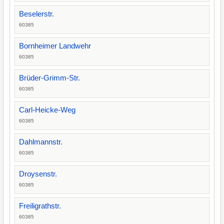
Beselerstr.
60385
Bornheimer Landwehr
60385
Brüder-Grimm-Str.
60385
Carl-Heicke-Weg
60385
Dahlmannstr.
60385
Droysenstr.
60385
Freiligrathstr.
60385