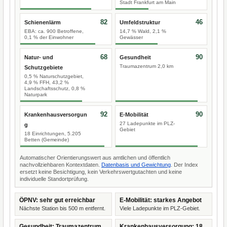
Stadt Frankfurt am Main
82
46
Schienenlärm
Umfeldstruktur
EBA: ca. 900 Betroffene,
14,7 % Wald, 2,1 %
0,1 % der Einwohner
Gewässer
68
90
Natur- und
Gesundheit
Traumazentrum 2,0 km
Schutzgebiete
0,5 % Naturschutzgebiet,
4,9 % FFH, 43,2 %
Landschaftsschutz, 0,8 %
Naturpark
92
90
Krankenhausversorgun
E-Mobilität
27 Ladepunkte im PLZ-
g
Gebiet
18 Einrichtungen, 5.205
Betten (Gemeinde)
Automatischer Orientierungswert aus amtlichen und öffentlich
nachvollziehbaren Kontextdaten.
Datenbasis und Gewichtung
. Der Index
ersetzt keine Besichtigung, kein Verkehrswertgutachten und keine
individuelle Standortprüfung.
ÖPNV: sehr gut erreichbar
E-Mobilität: starkes Angebot
Nächste Station bis 500 m entfernt.
Viele Ladepunkte im PLZ-Gebiet.
Gesundheit: Traumazentrum
Krankenhausversorgung: 18