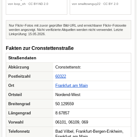
von loop_oh · CC BY-ND 2.0
von smalltownguy22 · CC BY 2.0
Nur Flickr-Fotos mit zuvor geprüfter Bild-URL und erreichbarer Flickr-Fotoseite
werden angezeigt. Nicht verifizierte Altquellen werden nicht verwendet. Letzte
Linkprüfung: 15.05.2026.
Fakten zur Cronstettenstraße
Straßendaten
Abkürzung
Cronstettenstr.
Postleitzahl
60322
Ort
Frankfurt am Main
Ortsteil
Nordend-West
Breitengrad
50.129559
Längengrad
8.67857
Vorwahl
06101, 06109, 069
Telefonnetz
Bad Vilbel, Frankfurt-Bergen-Enkheim,
Frankfurt am Main