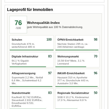
Lageprofil für Immobilien
76
Wohnqualität-Index
gute Wohnqualität aus 100 % Datenabdeckung.
/100
100
98
Schulen
ÖPNV-Erreichbarkeit
Grundschule 476 m,
Nächste Station 295 m, ca.
weiterführend 480 m
246 Abfahrten werktags
83
70
Digitale Infrastruktur
Wohnungsmarkt
94,1 % Gigabit-
10,58 €/m² Miete, 3,1 %
Verfügbarkeit
Leerstand
97
96
Alltagsversorgung
INKAR-Erreichbarkeit
Supermarkt 2,2 Min., Notfall
Hausarzt 310 m, Apotheke
6,6 Min., Schwimmbad 6,2
377 m, Grundschule 443 m,
Min.
Autobahn 3,0 Min.
83
50
Standortmarkt
Regionale Sozialstruktur
Kaufkraft 32.742 EUR/Ew.,
SGB II 10,2 %, Kinderarmut
Steuerkraft 2.932 EUR/Ew.,
17,0 %, Altersarmut 9,8 %
Einzelhandel 9.531
EUR/Ew.