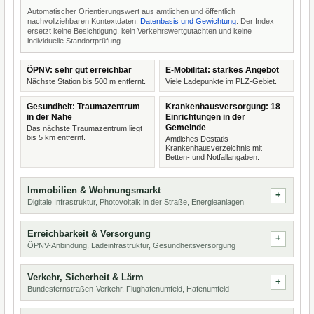
Automatischer Orientierungswert aus amtlichen und öffentlich
nachvollziehbaren Kontextdaten.
Datenbasis und Gewichtung
. Der Index
ersetzt keine Besichtigung, kein Verkehrswertgutachten und keine
individuelle Standortprüfung.
ÖPNV: sehr gut erreichbar
E-Mobilität: starkes Angebot
Nächste Station bis 500 m entfernt.
Viele Ladepunkte im PLZ-Gebiet.
Gesundheit: Traumazentrum
Krankenhausversorgung: 18
in der Nähe
Einrichtungen in der
Gemeinde
Das nächste Traumazentrum liegt
bis 5 km entfernt.
Amtliches Destatis-
Krankenhausverzeichnis mit
Betten- und Notfallangaben.
Immobilien & Wohnungsmarkt
Digitale Infrastruktur, Photovoltaik in der Straße, Energieanlagen
Erreichbarkeit & Versorgung
ÖPNV-Anbindung, Ladeinfrastruktur, Gesundheitsversorgung
Verkehr, Sicherheit & Lärm
Bundesfernstraßen-Verkehr, Flughafenumfeld, Hafenumfeld