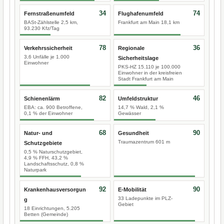
34
74
Fernstraßenumfeld
Flughafenumfeld
BASt-Zählstelle 2,5 km,
Frankfurt am Main 18,1 km
93.230 Kfz/Tag
78
36
Verkehrssicherheit
Regionale
3,6 Unfälle je 1.000
Sicherheitslage
Einwohner
PKS-HZ 15.110 je 100.000
Einwohner in der kreisfreien
Stadt Frankfurt am Main
82
46
Schienenlärm
Umfeldstruktur
EBA: ca. 900 Betroffene,
14,7 % Wald, 2,1 %
0,1 % der Einwohner
Gewässer
68
90
Natur- und
Gesundheit
Traumazentrum 601 m
Schutzgebiete
0,5 % Naturschutzgebiet,
4,9 % FFH, 43,2 %
Landschaftsschutz, 0,8 %
Naturpark
92
90
Krankenhausversorgun
E-Mobilität
33 Ladepunkte im PLZ-
g
Gebiet
18 Einrichtungen, 5.205
Betten (Gemeinde)