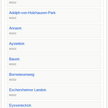
60322
Adolph-von-Holzhausen-Park
60322
Annastr.
60322
Aystettstr.
60322
Baustr.
60322
Bornwiesenweg
60322
Eschersheimer Landstr.
60322
Eysseneckstr.