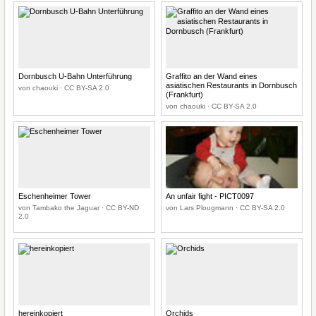
Dornbusch U-Bahn Unterführung
Graffito an der Wand eines
asiatischen Restaurants in Dornbusch
von chaouki · CC BY-SA 2.0
(Frankfurt)
von chaouki · CC BY-SA 2.0
Eschenheimer Tower
An unfair fight - PICT0097
von Tambako the Jaguar · CC BY-ND
von Lars Plougmann · CC BY-SA 2.0
2.0
hereinkopiert
Orchids