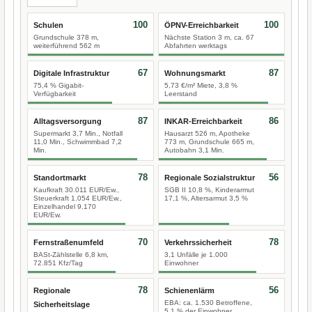
100
100
Schulen
ÖPNV-Erreichbarkeit
Grundschule 378 m,
Nächste Station 3 m, ca. 67
weiterführend 562 m
Abfahrten werktags
67
87
Digitale Infrastruktur
Wohnungsmarkt
75,4 % Gigabit-
5,73 €/m² Miete, 3,8 %
Verfügbarkeit
Leerstand
87
86
Alltagsversorgung
INKAR-Erreichbarkeit
Supermarkt 3,7 Min., Notfall
Hausarzt 526 m, Apotheke
11,0 Min., Schwimmbad 7,2
773 m, Grundschule 665 m,
Min.
Autobahn 3,1 Min.
78
56
Standortmarkt
Regionale Sozialstruktur
Kaufkraft 30.011 EUR/Ew.,
SGB II 10,8 %, Kinderarmut
Steuerkraft 1.054 EUR/Ew.,
17,1 %, Altersarmut 3,5 %
Einzelhandel 9.170
EUR/Ew.
70
78
Fernstraßenumfeld
Verkehrssicherheit
BASt-Zählstelle 6,8 km,
3,1 Unfälle je 1.000
72.851 Kfz/Tag
Einwohner
78
56
Regionale
Schienenlärm
EBA: ca. 1.530 Betroffene,
Sicherheitslage
5,1 % der Einwohner