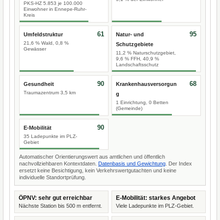
PKS-HZ 5.853 je 100.000
Einwohner in Ennepe-Ruhr-
Kreis
61
95
Umfeldstruktur
Natur- und
21,6 % Wald, 0,8 %
Schutzgebiete
Gewässer
11,2 % Naturschutzgebiet,
9,6 % FFH, 40,9 %
Landschaftsschutz
90
68
Gesundheit
Krankenhausversorgun
Traumazentrum 3,5 km
g
1 Einrichtung, 0 Betten
(Gemeinde)
90
E-Mobilität
35 Ladepunkte im PLZ-
Gebiet
Automatischer Orientierungswert aus amtlichen und öffentlich
nachvollziehbaren Kontextdaten.
Datenbasis und Gewichtung
. Der Index
ersetzt keine Besichtigung, kein Verkehrswertgutachten und keine
individuelle Standortprüfung.
ÖPNV: sehr gut erreichbar
E-Mobilität: starkes Angebot
Nächste Station bis 500 m entfernt.
Viele Ladepunkte im PLZ-Gebiet.