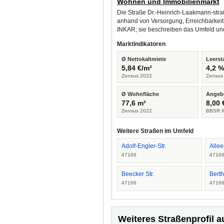
Wohnen und Immobilienmarkt
Die Straße Dr.-Heinrich-Laakmann-straß
anhand von Versorgung, Erreichbarkeit
INKAR; sie beschreiben das Umfeld un
Marktindikatoren
Ø Nettokaltmiete
Leerst
5,84 €/m²
4,2 
Zensus 2022
Zensus
Ø Wohnfläche
Angeb
77,6 m²
8,00 
Zensus 2022
BBSR I
Weitere Straßen im Umfeld
Adolf-Engler-Str.
Allee
47166
4716
Beecker Str.
Berth
47166
4716
Weiteres Straßenprofil a