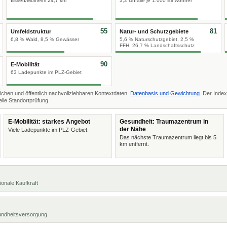
Essen/Mülheim 24,7 km
3,2 Unfälle je 1.000 Einwohner
55
81
Umfeldstruktur
Natur- und Schutzgebiete
6,8 % Wald, 8,5 % Gewässer
5,6 % Naturschutzgebiet, 2,5 %
FFH, 26,7 % Landschaftsschutz
90
E-Mobilität
63 Ladepunkte im PLZ-Gebiet
ichen und öffentlich nachvollziehbaren Kontextdaten.
Datenbasis und Gewichtung
. Der Index
lle Standortprüfung.
E-Mobilität: starkes Angebot
Gesundheit: Traumazentrum in
der Nähe
Viele Ladepunkte im PLZ-Gebiet.
Das nächste Traumazentrum liegt bis 5
km entfernt.
ionale Kaufkraft
undheitsversorgung