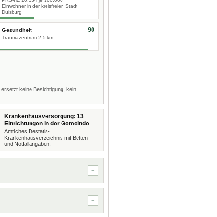
PKS-HZ 10.334 je 100.000
Einwohner in der kreisfreien Stadt
Duisburg
90
Gesundheit
Traumazentrum 2,5 km
 ersetzt keine Besichtigung, kein
Krankenhausversorgung: 13
Einrichtungen in der Gemeinde
Amtliches Destatis-
Krankenhausverzeichnis mit Betten-
und Notfallangaben.