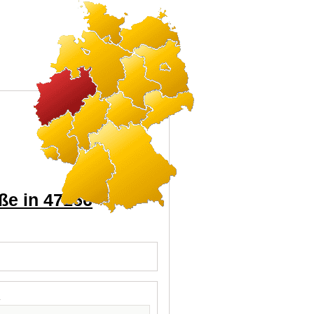
ße in 47166
l