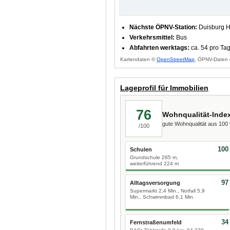
Nächste ÖPNV-Station:
Duisburg H
Verkehrsmittel:
Bus
Abfahrten werktags:
ca. 54 pro Ta
Kartendaten ©
OpenStreetMap
, ÖPNV-Daten 
Lageprofil für Immobilien
76
Wohnqualität-Inde
gute Wohnqualität aus 10
/100
100
Schulen
Grundschule 285 m,
weiterführend 224 m
97
Alltagsversorgung
Supermarkt 2,4 Min., Notfall 5,9
Min., Schwimmbad 6,1 Min.
34
Fernstraßenumfeld