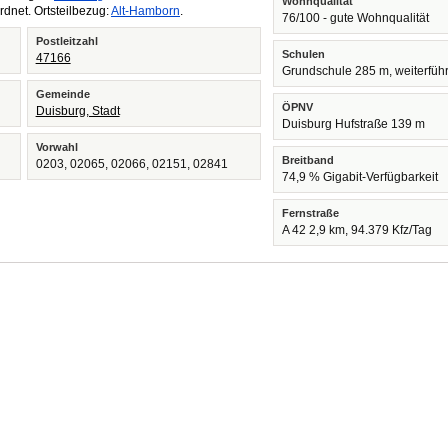
Wohnqualität
dnet. Ortsteilbezug:
Alt-Hamborn
.
76/100 - gute Wohnqualität
Postleitzahl
Schulen
47166
Grundschule 285 m, weiterfüh
Gemeinde
ÖPNV
Duisburg, Stadt
Duisburg Hufstraße 139 m
Vorwahl
Breitband
0203, 02065, 02066, 02151, 02841
74,9 % Gigabit-Verfügbarkeit
Fernstraße
A 42 2,9 km, 94.379 Kfz/Tag