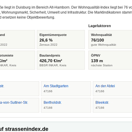
e liegt in Duisburg im Bereich Alt-Hamborn. Der Wohnqualität-Index liegt bei 76 
, Wohnungsmarkt, Sicherheit, Umwelt und Infrastruktur. Die Marktindikatoren s
d ersetzen keine Objektbewertung.
Lagefaktoren
and
Eigentümerquote
Wohnqualität
%
26,6 %
76/100
 2022
Zensus 2022
gute Wohnqualität
otsmiete
Baulandpreis
ÖPNV
€/m²
426,70 €/m²
139 m
NKAR, Kreis
BBSR INKAR, Kreis
nächste Station
str.
Am Stadtgarten
An der Abtei
6
47166
47166
a-von-Suttner-Str.
Bertholdstr.
Bleekstr.
6
47166
47166
uf strassenindex.de