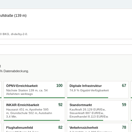
ufstraße (139 m)
g
© BKG, dl-de/by-2-0.
x
0 % Datenabdeckung.
100
67
ÖPNV-Erreichbarkeit
Digitale Infrastruktur
Nächste Station 139 m, ca. 54
74,9 % Gigabit-Verfügbarkeit
Abfahrten werktags
92
59
INKAR-Erreichbarkeit
Standortmarkt
Hausarzt 451 m, Apotheke 595
Kaufkraft 26.129 EUR/Ew.,
m, Grundschule 502 m, Autobahn
Steuerkraft 887 EUR/Ew.,
3,4 Min.
Einzelhandel 8.113 EUR/Ew.
82
78
Flughafenumfeld
Verkehrssicherheit