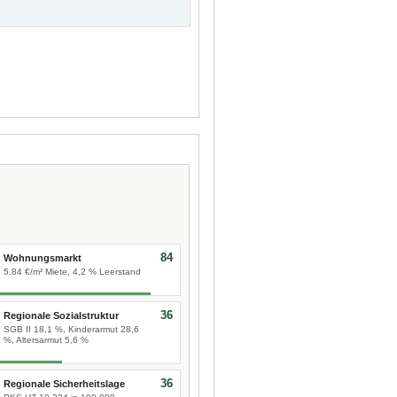
84
Wohnungsmarkt
5,84 €/m² Miete, 4,2 % Leerstand
36
Regionale Sozialstruktur
SGB II 18,1 %, Kinderarmut 28,6
%, Altersarmut 5,6 %
36
Regionale Sicherheitslage