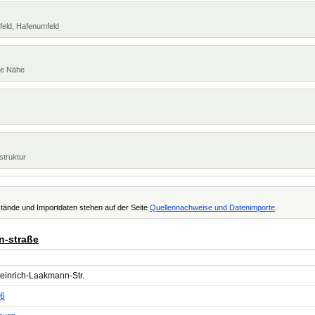
feld, Hafenumfeld
te Nähe
struktur
tände und Importdaten stehen auf der Seite
Quellennachweise und Datenimporte
.
n-straße
Heinrich-Laakmann-Str.
6