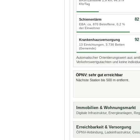
BASt-Zählstelle 2,9 km, 94.379
Kfz/Tag
82
Schienenlärm
EBA: ca. 870 Betroffene, 0,2 %
der Einwohner
92
Krankenhausversorgung
13 Einrichtungen, 3.736 Betten
(Gemeinde)
Automatischer Orientierungswert aus amtl
Verkehrswertgutachten und keine individue
ÖPNV: sehr gut erreichbar
Nächste Station bis 500 m entfernt.
Immobilien & Wohnungsmarkt
Digitale Infrastruktur, Energieanlagen, Reg
Erreichbarkeit & Versorgung
ÖPNV-Anbindung, Ladeinfrastruktur, Ges