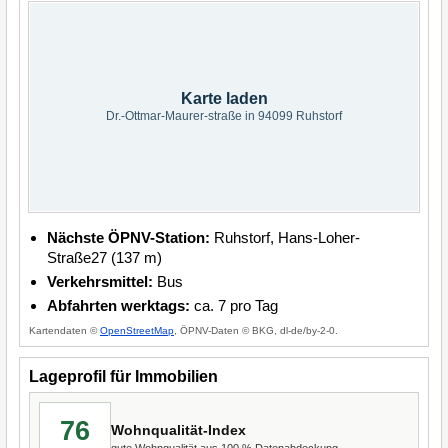
Karte laden
Dr.-Ottmar-Maurer-straße in 94099 Ruhstorf
Nächste ÖPNV-Station:
Ruhstorf, Hans-Loher-
Straße27 (137 m)
Verkehrsmittel:
Bus
Abfahrten werktags:
ca. 7 pro Tag
Kartendaten ©
OpenStreetMap
, ÖPNV-Daten © BKG, dl-de/by-2-0.
Lageprofil für Immobilien
76
Wohnqualität-Index
gute Wohnqualität aus 100 % Datenabdeckung.