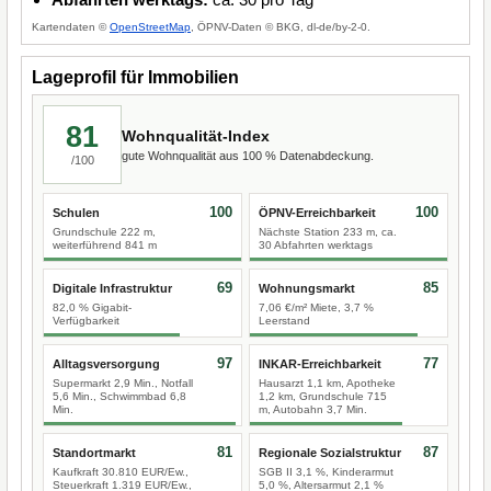
Kartendaten ©
OpenStreetMap
, ÖPNV-Daten © BKG, dl-de/by-2-0.
Lageprofil für Immobilien
81
Wohnqualität-Index
gute Wohnqualität aus 100 % Datenabdeckung.
/100
100
100
Schulen
ÖPNV-Erreichbarkeit
Grundschule 222 m,
Nächste Station 233 m, ca.
weiterführend 841 m
30 Abfahrten werktags
69
85
Digitale Infrastruktur
Wohnungsmarkt
82,0 % Gigabit-
7,06 €/m² Miete, 3,7 %
Verfügbarkeit
Leerstand
97
77
Alltagsversorgung
INKAR-Erreichbarkeit
Supermarkt 2,9 Min., Notfall
Hausarzt 1,1 km, Apotheke
5,6 Min., Schwimmbad 6,8
1,2 km, Grundschule 715
Min.
m, Autobahn 3,7 Min.
81
87
Standortmarkt
Regionale Sozialstruktur
Kaufkraft 30.810 EUR/Ew.,
SGB II 3,1 %, Kinderarmut
Steuerkraft 1.319 EUR/Ew.,
5,0 %, Altersarmut 2,1 %