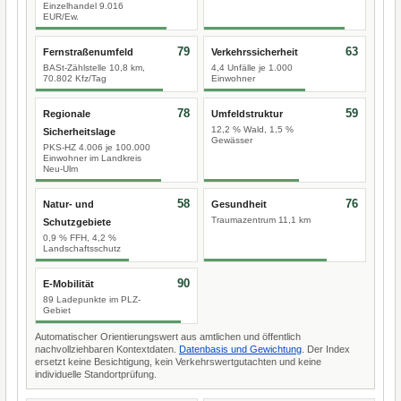
Einzelhandel 9.016
EUR/Ew.
79
63
Fernstraßenumfeld
Verkehrssicherheit
BASt-Zählstelle 10,8 km,
4,4 Unfälle je 1.000
70.802 Kfz/Tag
Einwohner
78
59
Regionale
Umfeldstruktur
12,2 % Wald, 1,5 %
Sicherheitslage
Gewässer
PKS-HZ 4.006 je 100.000
Einwohner im Landkreis
Neu-Ulm
58
76
Natur- und
Gesundheit
Traumazentrum 11,1 km
Schutzgebiete
0,9 % FFH, 4,2 %
Landschaftsschutz
90
E-Mobilität
89 Ladepunkte im PLZ-
Gebiet
Automatischer Orientierungswert aus amtlichen und öffentlich
nachvollziehbaren Kontextdaten.
Datenbasis und Gewichtung
. Der Index
ersetzt keine Besichtigung, kein Verkehrswertgutachten und keine
individuelle Standortprüfung.