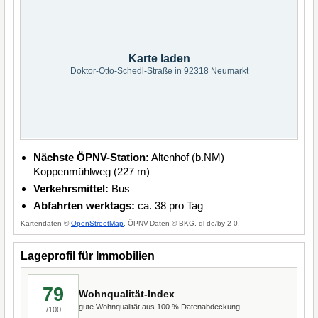
Karte laden
Doktor-Otto-Schedl-Straße in 92318 Neumarkt
Nächste ÖPNV-Station:
Altenhof (b.NM)
Koppenmühlweg (227 m)
Verkehrsmittel:
Bus
Abfahrten werktags:
ca. 38 pro Tag
Kartendaten ©
OpenStreetMap
, ÖPNV-Daten © BKG, dl-de/by-2-0.
Lageprofil für Immobilien
79
Wohnqualität-Index
gute Wohnqualität aus 100 % Datenabdeckung.
/100