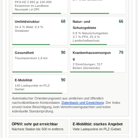
PKS-HZ 2.862 je 100.000
Einwohner im Landkreis
Neumarkt i.d.OPf.
68
66
Umfeldstruktur
Natur- und
34,4 % Wald, 0,4 %
Schutzgebiete
Gewässer
0,8 % Naturschutzgebiet,
3,7 % FFH, 25,3 %
Landschaftsschutz
90
79
Gesundheit
Krankenhausversorgun
Traumazentrum 1,8 km
g
2 Einrichtungen, 517
Betten (Gemeinde)
90
E-Mobilität
140 Ladepunkte im PLZ-
Gebiet
Automatischer Orientierungswert aus amtlichen und öffentlich
nachvollziehbaren Kontextdaten.
Datenbasis und Gewichtung
. Der Index
ersetzt keine Besichtigung, kein Verkehrswertgutachten und keine
individuelle Standortprüfung.
ÖPNV: sehr gut erreichbar
E-Mobilität: starkes Angebot
Nächste Station bis 500 m entfernt.
Viele Ladepunkte im PLZ-Gebiet.