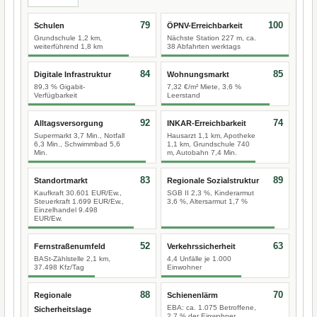
79
100
Schulen
ÖPNV-Erreichbarkeit
Grundschule 1,2 km,
Nächste Station 227 m, ca.
weiterführend 1,8 km
38 Abfahrten werktags
84
85
Digitale Infrastruktur
Wohnungsmarkt
89,3 % Gigabit-
7,32 €/m² Miete, 3,6 %
Verfügbarkeit
Leerstand
92
74
Alltagsversorgung
INKAR-Erreichbarkeit
Supermarkt 3,7 Min., Notfall
Hausarzt 1,1 km, Apotheke
6,3 Min., Schwimmbad 5,6
1,1 km, Grundschule 740
Min.
m, Autobahn 7,4 Min.
83
89
Standortmarkt
Regionale Sozialstruktur
Kaufkraft 30.601 EUR/Ew.,
SGB II 2,3 %, Kinderarmut
Steuerkraft 1.699 EUR/Ew.,
3,6 %, Altersarmut 1,7 %
Einzelhandel 9.498
EUR/Ew.
52
63
Fernstraßenumfeld
Verkehrssicherheit
BASt-Zählstelle 2,1 km,
4,4 Unfälle je 1.000
37.498 Kfz/Tag
Einwohner
88
70
Regionale
Schienenlärm
EBA: ca. 1.075 Betroffene,
Sicherheitslage
2,7 % der Einwohner