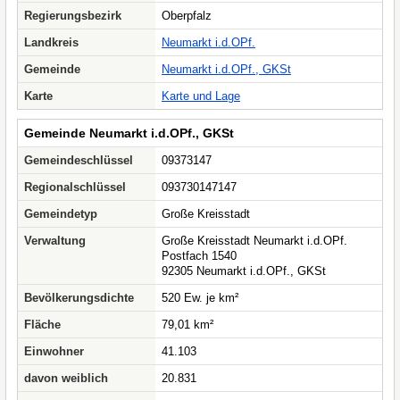
Regierungsbezirk
Oberpfalz
Landkreis
Neumarkt i.d.OPf.
Gemeinde
Neumarkt i.d.OPf., GKSt
Karte
Karte und Lage
Gemeinde Neumarkt i.d.OPf., GKSt
Gemeindeschlüssel
09373147
Regionalschlüssel
093730147147
Gemeindetyp
Große Kreisstadt
Verwaltung
Große Kreisstadt Neumarkt i.d.OPf.
Postfach 1540
92305 Neumarkt i.d.OPf., GKSt
Bevölkerungsdichte
520 Ew. je km²
Fläche
79,01 km²
Einwohner
41.103
davon weiblich
20.831