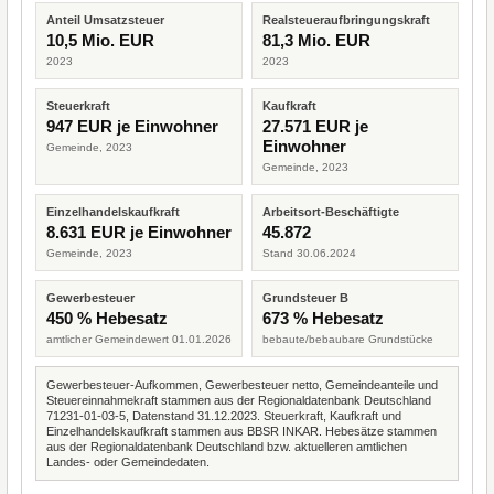
Anteil Umsatzsteuer
Realsteueraufbringungskraft
10,5 Mio. EUR
81,3 Mio. EUR
2023
2023
Steuerkraft
Kaufkraft
947 EUR je Einwohner
27.571 EUR je
Einwohner
Gemeinde, 2023
Gemeinde, 2023
Einzelhandelskaufkraft
Arbeitsort-Beschäftigte
8.631 EUR je Einwohner
45.872
Gemeinde, 2023
Stand 30.06.2024
Gewerbesteuer
Grundsteuer B
450 % Hebesatz
673 % Hebesatz
amtlicher Gemeindewert 01.01.2026
bebaute/bebaubare Grundstücke
Gewerbesteuer-Aufkommen, Gewerbesteuer netto, Gemeindeanteile und
Steuereinnahmekraft stammen aus der Regionaldatenbank Deutschland
71231-01-03-5, Datenstand 31.12.2023. Steuerkraft, Kaufkraft und
Einzelhandelskaufkraft stammen aus BBSR INKAR. Hebesätze stammen
aus der Regionaldatenbank Deutschland bzw. aktuelleren amtlichen
Landes- oder Gemeindedaten.