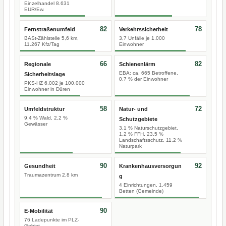
Einzelhandel 8.631
EUR/Ew.
82
78
Fernstraßenumfeld
Verkehrssicherheit
BASt-Zählstelle 5,6 km,
3,7 Unfälle je 1.000
11.267 Kfz/Tag
Einwohner
66
82
Regionale
Schienenlärm
EBA: ca. 665 Betroffene,
Sicherheitslage
0,7 % der Einwohner
PKS-HZ 6.002 je 100.000
Einwohner in Düren
58
72
Umfeldstruktur
Natur- und
9,4 % Wald, 2,2 %
Schutzgebiete
Gewässer
3,1 % Naturschutzgebiet,
1,2 % FFH, 23,5 %
Landschaftsschutz, 11,2 %
Naturpark
90
92
Gesundheit
Krankenhausversorgun
Traumazentrum 2,8 km
g
4 Einrichtungen, 1.459
Betten (Gemeinde)
90
E-Mobilität
76 Ladepunkte im PLZ-
Gebiet