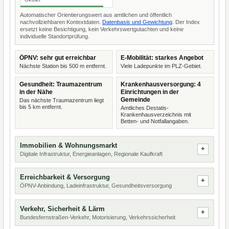
Automatischer Orientierungswert aus amtlichen und öffentlich
nachvollziehbaren Kontextdaten.
Datenbasis und Gewichtung
. Der Index
ersetzt keine Besichtigung, kein Verkehrswertgutachten und keine
individuelle Standortprüfung.
ÖPNV: sehr gut erreichbar
E-Mobilität: starkes Angebot
Nächste Station bis 500 m entfernt.
Viele Ladepunkte im PLZ-Gebiet.
Gesundheit: Traumazentrum
Krankenhausversorgung: 4
in der Nähe
Einrichtungen in der
Gemeinde
Das nächste Traumazentrum liegt
bis 5 km entfernt.
Amtliches Destatis-
Krankenhausverzeichnis mit
Betten- und Notfallangaben.
Immobilien & Wohnungsmarkt
Digitale Infrastruktur, Energieanlagen, Regionale Kaufkraft
Erreichbarkeit & Versorgung
ÖPNV-Anbindung, Ladeinfrastruktur, Gesundheitsversorgung
Verkehr, Sicherheit & Lärm
Bundesfernstraßen-Verkehr, Motorisierung, Verkehrssicherheit