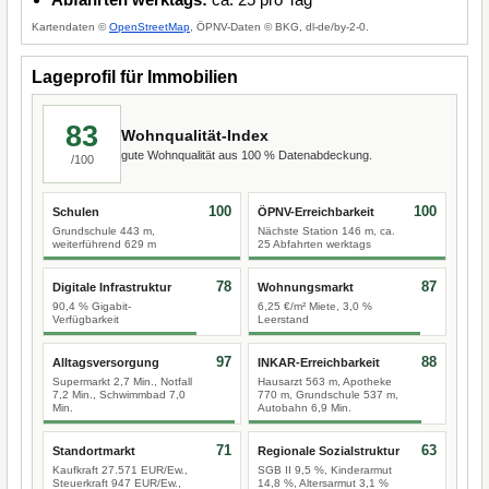
Kartendaten ©
OpenStreetMap
, ÖPNV-Daten © BKG, dl-de/by-2-0.
Lageprofil für Immobilien
83
Wohnqualität-Index
gute Wohnqualität aus 100 % Datenabdeckung.
/100
100
100
Schulen
ÖPNV-Erreichbarkeit
Grundschule 443 m,
Nächste Station 146 m, ca.
weiterführend 629 m
25 Abfahrten werktags
78
87
Digitale Infrastruktur
Wohnungsmarkt
90,4 % Gigabit-
6,25 €/m² Miete, 3,0 %
Verfügbarkeit
Leerstand
97
88
Alltagsversorgung
INKAR-Erreichbarkeit
Supermarkt 2,7 Min., Notfall
Hausarzt 563 m, Apotheke
7,2 Min., Schwimmbad 7,0
770 m, Grundschule 537 m,
Min.
Autobahn 6,9 Min.
71
63
Standortmarkt
Regionale Sozialstruktur
Kaufkraft 27.571 EUR/Ew.,
SGB II 9,5 %, Kinderarmut
Steuerkraft 947 EUR/Ew.,
14,8 %, Altersarmut 3,1 %