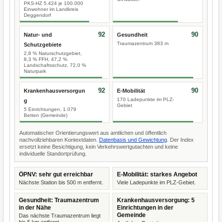
PKS-HZ 5.424 je 100.000
Einwohner im Landkreis
Deggendorf
92
90
Natur- und
Gesundheit
Traumazentrum 383 m
Schutzgebiete
2,8 % Naturschutzgebiet,
8,3 % FFH, 47,2 %
Landschaftsschutz, 72,0 %
Naturpark
92
90
Krankenhausversorgun
E-Mobilität
170 Ladepunkte im PLZ-
g
Gebiet
5 Einrichtungen, 1.079
Betten (Gemeinde)
Automatischer Orientierungswert aus amtlichen und öffentlich
nachvollziehbaren Kontextdaten.
Datenbasis und Gewichtung
. Der Index
ersetzt keine Besichtigung, kein Verkehrswertgutachten und keine
individuelle Standortprüfung.
ÖPNV: sehr gut erreichbar
E-Mobilität: starkes Angebot
Nächste Station bis 500 m entfernt.
Viele Ladepunkte im PLZ-Gebiet.
Gesundheit: Traumazentrum
Krankenhausversorgung: 5
in der Nähe
Einrichtungen in der
Gemeinde
Das nächste Traumazentrum liegt