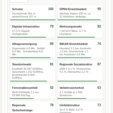
100
95
Schulen
ÖPNV-Erreichbarkeit
Grundschule 461 m,
Nächste Station 255 m, ca.
weiterführend 337 m
51 Abfahrten werktags
79
82
Digitale Infrastruktur
Wohnungsmarkt
87,0 % Gigabit-
7,04 €/m² Miete, 4,7 %
Verfügbarkeit
Leerstand
89
74
Alltagsversorgung
INKAR-Erreichbarkeit
Supermarkt 4,3 Min., Notfall
Hausarzt 1,2 km, Apotheke
8,0 Min., Schwimmbad 9,8
1,3 km, Grundschule 1,1
Min.
km, Autobahn 4,9 Min.
81
87
Standortmarkt
Regionale Sozialstruktur
Kaufkraft 30.387 EUR/Ew.,
SGB II 3,1 %, Kinderarmut
Steuerkraft 1.312 EUR/Ew.,
5,1 %, Altersarmut 2,2 %
Einzelhandel 9.949
EUR/Ew.
52
63
Fernstraßenumfeld
Verkehrssicherheit
BASt-Zählstelle 2,2 km,
4,1 Unfälle je 1.000
33.895 Kfz/Tag
Einwohner
78
73
Regionale
Umfeldstruktur
32,4 % Wald, 4,4 %
Sicherheitslage
Gewässer