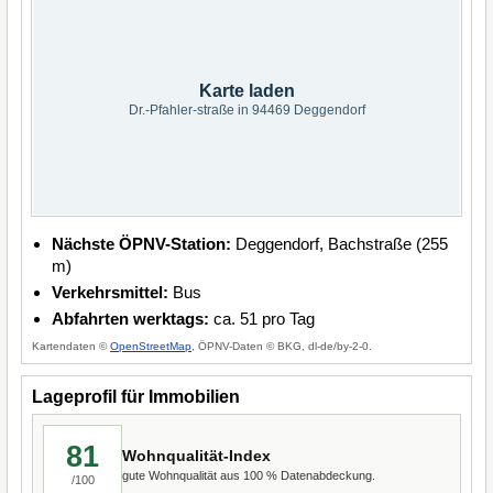
Karte laden
Dr.-Pfahler-straße in 94469 Deggendorf
Nächste ÖPNV-Station:
Deggendorf, Bachstraße (255
m)
Verkehrsmittel:
Bus
Abfahrten werktags:
ca. 51 pro Tag
Kartendaten ©
OpenStreetMap
, ÖPNV-Daten © BKG, dl-de/by-2-0.
Lageprofil für Immobilien
81
Wohnqualität-Index
gute Wohnqualität aus 100 % Datenabdeckung.
/100