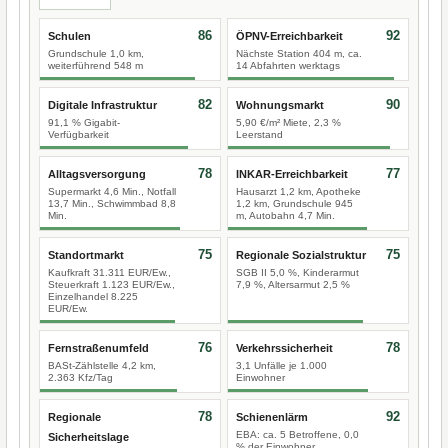
86
92
Schulen
ÖPNV-Erreichbarkeit
Grundschule 1,0 km,
Nächste Station 404 m, ca.
weiterführend 548 m
14 Abfahrten werktags
82
90
Digitale Infrastruktur
Wohnungsmarkt
91,1 % Gigabit-
5,90 €/m² Miete, 2,3 %
Verfügbarkeit
Leerstand
78
77
Alltagsversorgung
INKAR-Erreichbarkeit
Supermarkt 4,6 Min., Notfall
Hausarzt 1,2 km, Apotheke
13,7 Min., Schwimmbad 8,8
1,2 km, Grundschule 945
Min.
m, Autobahn 4,7 Min.
75
75
Standortmarkt
Regionale Sozialstruktur
Kaufkraft 31.311 EUR/Ew.,
SGB II 5,0 %, Kinderarmut
Steuerkraft 1.123 EUR/Ew.,
7,9 %, Altersarmut 2,5 %
Einzelhandel 8.225
EUR/Ew.
76
78
Fernstraßenumfeld
Verkehrssicherheit
BASt-Zählstelle 4,2 km,
3,1 Unfälle je 1.000
2.363 Kfz/Tag
Einwohner
78
92
Regionale
Schienenlärm
EBA: ca. 5 Betroffene, 0,0
Sicherheitslage
% der Einwohner