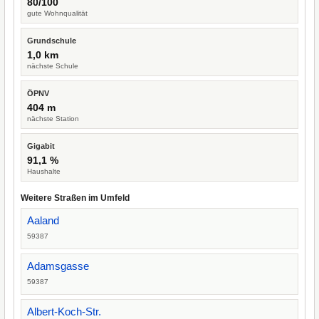
80/100
gute Wohnqualität
Grundschule
1,0 km
nächste Schule
ÖPNV
404 m
nächste Station
Gigabit
91,1 %
Haushalte
Weitere Straßen im Umfeld
Aaland
59387
Adamsgasse
59387
Albert-Koch-Str.