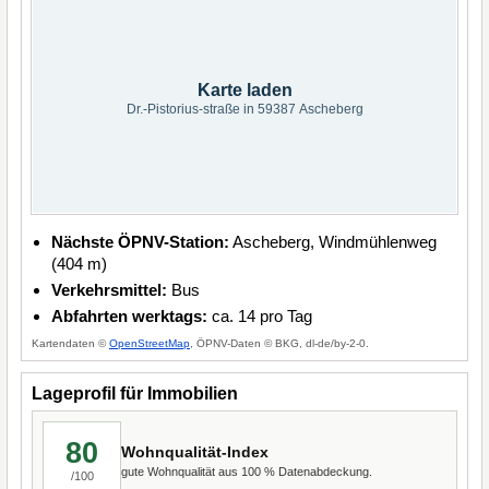
Karte laden
Dr.-Pistorius-straße in 59387 Ascheberg
Nächste ÖPNV-Station:
Ascheberg, Windmühlenweg
(404 m)
Verkehrsmittel:
Bus
Abfahrten werktags:
ca. 14 pro Tag
Kartendaten ©
OpenStreetMap
, ÖPNV-Daten © BKG, dl-de/by-2-0.
Lageprofil für Immobilien
80
Wohnqualität-Index
gute Wohnqualität aus 100 % Datenabdeckung.
/100