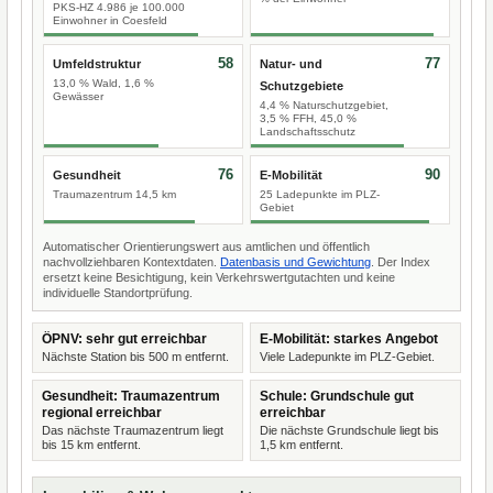
PKS-HZ 4.986 je 100.000
Einwohner in Coesfeld
58
77
Umfeldstruktur
Natur- und
13,0 % Wald, 1,6 %
Schutzgebiete
Gewässer
4,4 % Naturschutzgebiet,
3,5 % FFH, 45,0 %
Landschaftsschutz
76
90
Gesundheit
E-Mobilität
Traumazentrum 14,5 km
25 Ladepunkte im PLZ-
Gebiet
Automatischer Orientierungswert aus amtlichen und öffentlich
nachvollziehbaren Kontextdaten.
Datenbasis und Gewichtung
. Der Index
ersetzt keine Besichtigung, kein Verkehrswertgutachten und keine
individuelle Standortprüfung.
ÖPNV: sehr gut erreichbar
E-Mobilität: starkes Angebot
Nächste Station bis 500 m entfernt.
Viele Ladepunkte im PLZ-Gebiet.
Gesundheit: Traumazentrum
Schule: Grundschule gut
regional erreichbar
erreichbar
Das nächste Traumazentrum liegt
Die nächste Grundschule liegt bis
bis 15 km entfernt.
1,5 km entfernt.