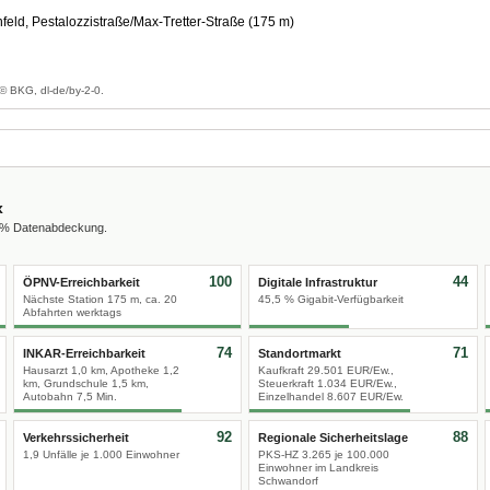
eld, Pestalozzistraße/Max-Tretter-Straße (175 m)
g
© BKG, dl-de/by-2-0.
x
0 % Datenabdeckung.
100
44
ÖPNV-Erreichbarkeit
Digitale Infrastruktur
Nächste Station 175 m, ca. 20
45,5 % Gigabit-Verfügbarkeit
Abfahrten werktags
74
71
INKAR-Erreichbarkeit
Standortmarkt
Hausarzt 1,0 km, Apotheke 1,2
Kaufkraft 29.501 EUR/Ew.,
km, Grundschule 1,5 km,
Steuerkraft 1.034 EUR/Ew.,
Autobahn 7,5 Min.
Einzelhandel 8.607 EUR/Ew.
92
88
Verkehrssicherheit
Regionale Sicherheitslage
1,9 Unfälle je 1.000 Einwohner
PKS-HZ 3.265 je 100.000
Einwohner im Landkreis
Schwandorf