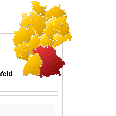
feld
l