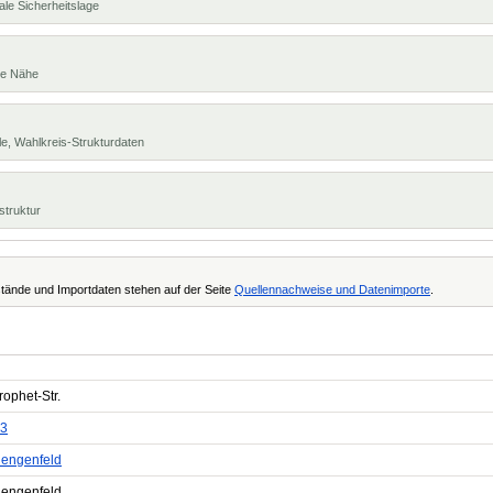
ale Sicherheitslage
te Nähe
e, Wahlkreis-Strukturdaten
struktur
tände und Importdaten stehen auf der Seite
Quellennachweise und Datenimporte
.
rophet-Str.
3
lengenfeld
lengenfeld