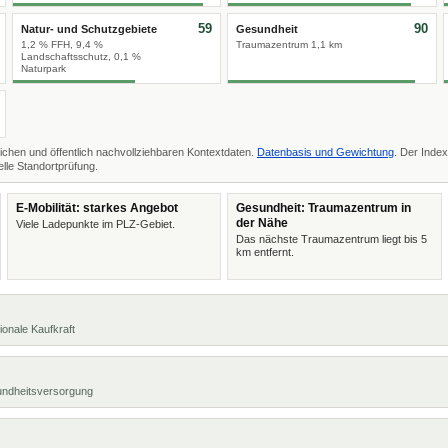
59
90
Natur- und Schutzgebiete
Gesundheit
1,2 % FFH, 9,4 %
Traumazentrum 1,1 km
Landschaftsschutz, 0,1 %
Naturpark
ichen und öffentlich nachvollziehbaren Kontextdaten.
Datenbasis und Gewichtung
. Der Index
lle Standortprüfung.
E-Mobilität: starkes Angebot
Gesundheit: Traumazentrum in
der Nähe
Viele Ladepunkte im PLZ-Gebiet.
Das nächste Traumazentrum liegt bis 5
km entfernt.
ionale Kaufkraft
undheitsversorgung