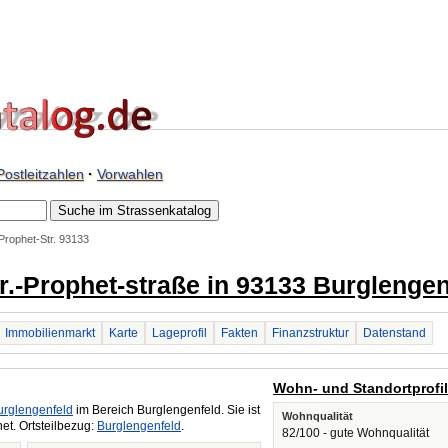
Postleitzahlen
·
Vorwahlen
Prophet-Str. 93133
Dr.-Prophet-straße in 93133 Burglengen
Immobilienmarkt
Karte
Lageprofil
Fakten
Finanzstruktur
Datenstand
Wohn- und Standortprofi
urglengenfeld
im Bereich Burglengenfeld. Sie ist
Wohnqualität
t. Ortsteilbezug:
Burglengenfeld
.
82/100 - gute Wohnqualität