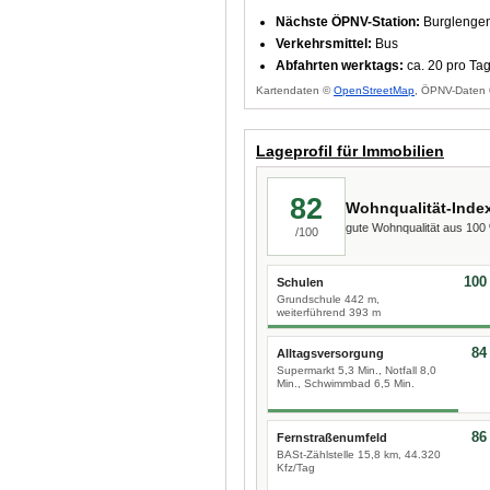
Nächste ÖPNV-Station:
Burglengenf
Verkehrsmittel:
Bus
Abfahrten werktags:
ca. 20 pro Ta
Kartendaten ©
OpenStreetMap
, ÖPNV-Daten 
Lageprofil für Immobilien
82
Wohnqualität-Inde
gute Wohnqualität aus 10
/100
100
Schulen
Grundschule 442 m,
weiterführend 393 m
84
Alltagsversorgung
Supermarkt 5,3 Min., Notfall 8,0
Min., Schwimmbad 6,5 Min.
86
Fernstraßenumfeld
BASt-Zählstelle 15,8 km, 44.320
Kfz/Tag