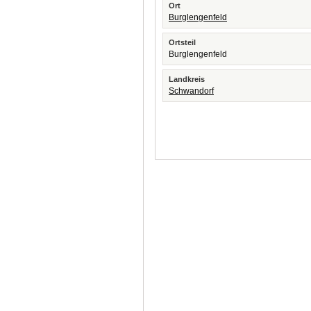
Ort
Burglengenfeld
Ortsteil
Burglengenfeld
Landkreis
Schwandorf