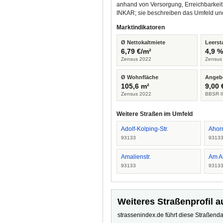
anhand von Versorgung, Erreichbarkeit
INKAR; sie beschreiben das Umfeld un
Marktindikatoren
Ø Nettokaltmiete
Leerst
6,79 €/m²
4,9 
Zensus 2022
Zensus
Ø Wohnfläche
Angeb
105,6 m²
9,00 
Zensus 2022
BBSR I
Weitere Straßen im Umfeld
Adolf-Kolping-Str.
Ahor
93133
9313
Amalienstr.
Am A
93133
9313
Weiteres Straßenprofil a
strassenindex.de führt diese Straßenda