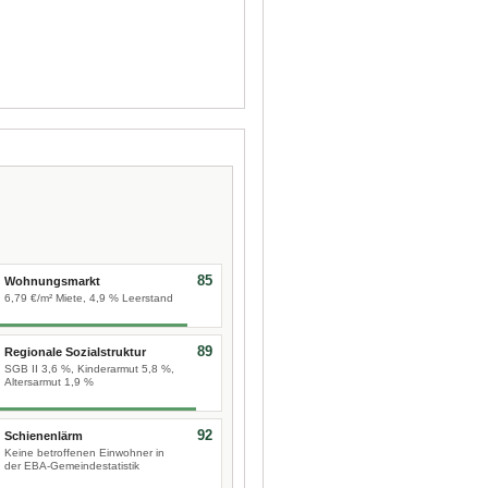
85
Wohnungsmarkt
6,79 €/m² Miete, 4,9 % Leerstand
89
Regionale Sozialstruktur
SGB II 3,6 %, Kinderarmut 5,8 %,
Altersarmut 1,9 %
92
Schienenlärm
Keine betroffenen Einwohner in
der EBA-Gemeindestatistik