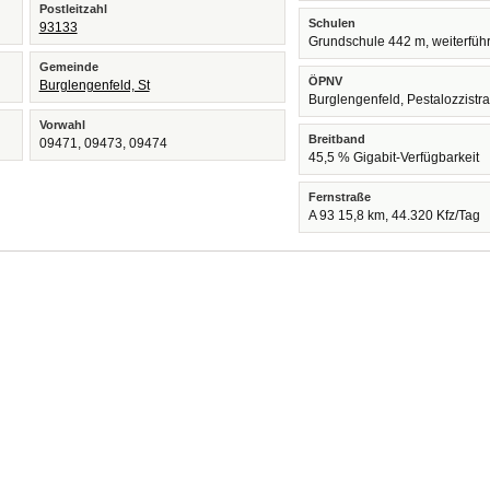
Postleitzahl
Schulen
93133
Grundschule 442 m, weiterfüh
Gemeinde
ÖPNV
Burglengenfeld, St
Burglengenfeld, Pestalozzistr
Vorwahl
Breitband
09471, 09473, 09474
45,5 % Gigabit-Verfügbarkeit
Fernstraße
A 93 15,8 km, 44.320 Kfz/Tag