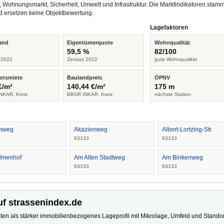
, Wohnungsmarkt, Sicherheit, Umwelt und Infrastruktur. Die Marktindikatoren s
d ersetzen keine Objektbewertung.
Lagefaktoren
and
Eigentümerquote
Wohnqualität
%
59,5 %
82/100
 2022
Zensus 2022
gute Wohnqualität
otsmiete
Baulandpreis
ÖPNV
€/m²
140,44 €/m²
175 m
NKAR, Kreis
BBSR INKAR, Kreis
nächste Station
nweg
Akazienweg
Albert-Lortzing-Str.
3
93133
93133
lmenhof
Am Alten Stadtweg
Am Binkenweg
3
93133
93133
uf strassenindex.de
ten als stärker immobilienbezogenes Lageprofil mit Mikrolage, Umfeld und Standort