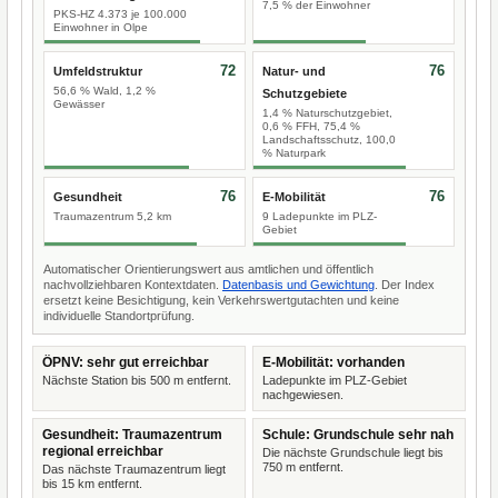
7,5 % der Einwohner
PKS-HZ 4.373 je 100.000
Einwohner in Olpe
72
76
Umfeldstruktur
Natur- und
56,6 % Wald, 1,2 %
Schutzgebiete
Gewässer
1,4 % Naturschutzgebiet,
0,6 % FFH, 75,4 %
Landschaftsschutz, 100,0
% Naturpark
76
76
Gesundheit
E-Mobilität
Traumazentrum 5,2 km
9 Ladepunkte im PLZ-
Gebiet
Automatischer Orientierungswert aus amtlichen und öffentlich
nachvollziehbaren Kontextdaten.
Datenbasis und Gewichtung
. Der Index
ersetzt keine Besichtigung, kein Verkehrswertgutachten und keine
individuelle Standortprüfung.
ÖPNV: sehr gut erreichbar
E-Mobilität: vorhanden
Nächste Station bis 500 m entfernt.
Ladepunkte im PLZ-Gebiet
nachgewiesen.
Gesundheit: Traumazentrum
Schule: Grundschule sehr nah
regional erreichbar
Die nächste Grundschule liegt bis
750 m entfernt.
Das nächste Traumazentrum liegt
bis 15 km entfernt.