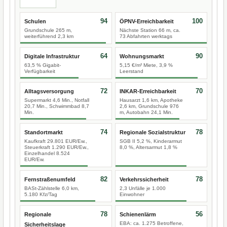
94
100
Schulen
ÖPNV-Erreichbarkeit
Grundschule 265 m,
Nächste Station 66 m, ca.
weiterführend 2,3 km
73 Abfahrten werktags
64
90
Digitale Infrastruktur
Wohnungsmarkt
63,5 % Gigabit-
5,15 €/m² Miete, 3,9 %
Verfügbarkeit
Leerstand
72
70
Alltagsversorgung
INKAR-Erreichbarkeit
Supermarkt 4,6 Min., Notfall
Hausarzt 1,6 km, Apotheke
20,7 Min., Schwimmbad 8,7
2,6 km, Grundschule 976
Min.
m, Autobahn 24,1 Min.
74
78
Standortmarkt
Regionale Sozialstruktur
Kaufkraft 29.801 EUR/Ew.,
SGB II 5,2 %, Kinderarmut
Steuerkraft 1.290 EUR/Ew.,
8,0 %, Altersarmut 1,8 %
Einzelhandel 8.524
EUR/Ew.
82
78
Fernstraßenumfeld
Verkehrssicherheit
BASt-Zählstelle 6,0 km,
2,3 Unfälle je 1.000
5.180 Kfz/Tag
Einwohner
78
56
Regionale
Schienenlärm
EBA: ca. 1.275 Betroffene,
Sicherheitslage