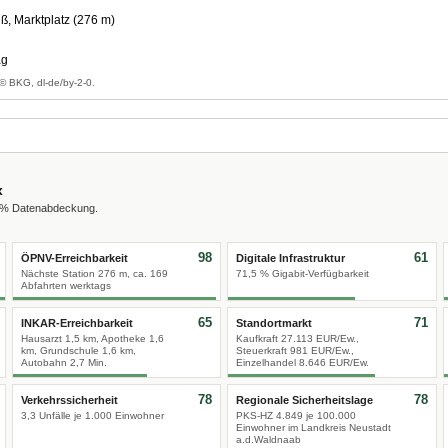
, Marktplatz (276 m)
ag
© BKG, dl-de/by-2-0.
x
0 % Datenabdeckung.
98
61
ÖPNV-Erreichbarkeit
Digitale Infrastruktur
Nächste Station 276 m, ca. 169
71,5 % Gigabit-Verfügbarkeit
Abfahrten werktags
65
71
INKAR-Erreichbarkeit
Standortmarkt
Hausarzt 1,5 km, Apotheke 1,6
Kaufkraft 27.113 EUR/Ew.,
km, Grundschule 1,6 km,
Steuerkraft 981 EUR/Ew.,
Autobahn 2,7 Min.
Einzelhandel 8.646 EUR/Ew.
78
78
Verkehrssicherheit
Regionale Sicherheitslage
3,3 Unfälle je 1.000 Einwohner
PKS-HZ 4.849 je 100.000
Einwohner im Landkreis Neustadt
a.d.Waldnaab