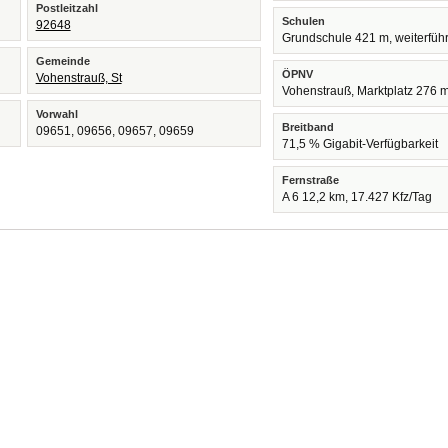
Postleitzahl
Schulen
92648
Grundschule 421 m, weiterfüh
Gemeinde
ÖPNV
Vohenstrauß, St
Vohenstrauß, Marktplatz 276 
Vorwahl
Breitband
09651, 09656, 09657, 09659
71,5 % Gigabit-Verfügbarkeit
Fernstraße
A 6 12,2 km, 17.427 Kfz/Tag