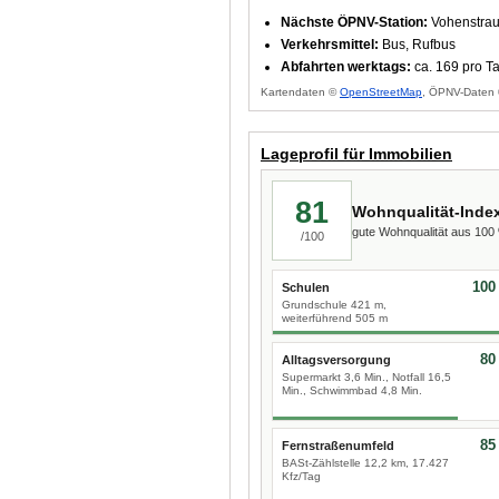
Nächste ÖPNV-Station:
Vohenstrauß
Verkehrsmittel:
Bus, Rufbus
Abfahrten werktags:
ca. 169 pro T
Kartendaten ©
OpenStreetMap
, ÖPNV-Daten 
Lageprofil für Immobilien
81
Wohnqualität-Inde
gute Wohnqualität aus 10
/100
100
Schulen
Grundschule 421 m,
weiterführend 505 m
80
Alltagsversorgung
Supermarkt 3,6 Min., Notfall 16,5
Min., Schwimmbad 4,8 Min.
85
Fernstraßenumfeld
BASt-Zählstelle 12,2 km, 17.427
Kfz/Tag