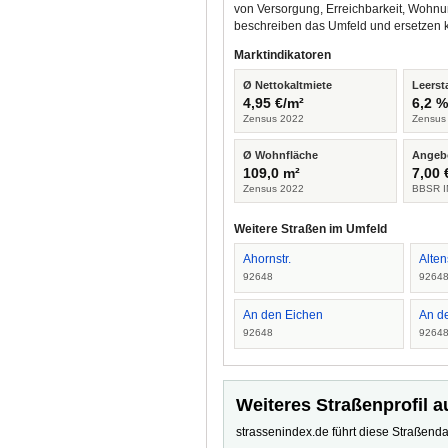
von Versorgung, Erreichbarkeit, Wohnu
beschreiben das Umfeld und ersetzen 
Marktindikatoren
Ø Nettokaltmiete
Leerst
4,95 €/m²
6,2 
Zensus 2022
Zensus
Ø Wohnfläche
Angeb
109,0 m²
7,00 
Zensus 2022
BBSR I
Weitere Straßen im Umfeld
Ahornstr.
Alten
92648
9264
An den Eichen
An d
92648
9264
Weiteres Straßenprofil a
strassenindex.de führt diese Straßenda