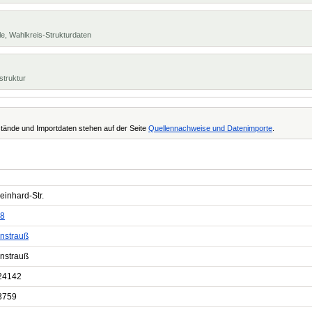
e, Wahlkreis-Strukturdaten
struktur
tände und Importdaten stehen auf der Seite
Quellennachweise und Datenimporte
.
einhard-Str.
8
nstrauß
nstrauß
24142
3759