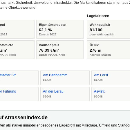
ngsmarkt, Sicherheit, Umwelt und Infrastruktur. Die Marktindikatoren stammen a
keine Objektbewertung.
Lagefaktoren
and
Eigentümerquote
Wohnqualität
%
62,1 %
81/100
 2022
Zensus 2022
gute Wohnqualität
otsmiete
Baulandpreis
ÖPNV
€/m²
76,39 €/m²
276 m
NKAR, Kreis
BBSR INKAR, Kreis
nächste Station
stadter Str.
Am Bahndamm
Am Forst
8
92648
92648
er Führung
An der Lerau
Asylstr.
8
92648
92648
uf strassenindex.de
ten als stärker immobilienbezogenes Lageprofil mit Mikrolage, Umfeld und Standort