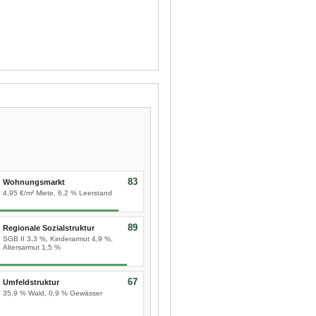
83
Wohnungsmarkt
4,95 €/m² Miete, 6,2 % Leerstand
89
Regionale Sozialstruktur
SGB II 3,3 %, Kinderarmut 4,9 %,
Altersarmut 1,5 %
67
Umfeldstruktur
35,9 % Wald, 0,9 % Gewässer