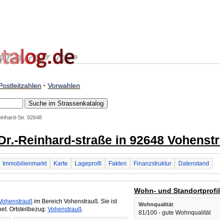
Postleitzahlen
·
Vorwahlen
inhard-Str. 92648
/ Dr.-Reinhard-straße in 92648 Vohenst
Immobilienmarkt
Karte
Lageprofil
Fakten
Finanzstruktur
Datenstand
Wohn- und Standortprofi
Vohenstrauß
im Bereich Vohenstrauß. Sie ist
Wohnqualität
t. Ortsteilbezug:
Vohenstrauß
.
81/100 - gute Wohnqualität