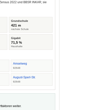
us Zensus 2022 und BBSR INKAR; sie
Grundschule
421 m
nächste Schule
Gigabit
71,5 %
Haushalte
Amselweg
92648
August-Sperl-Str.
92648
faktoren weiter.