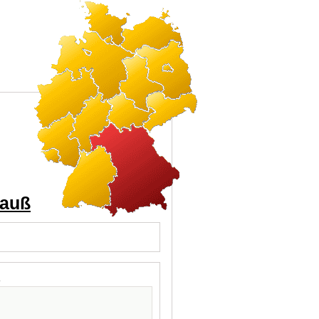
rauß
l