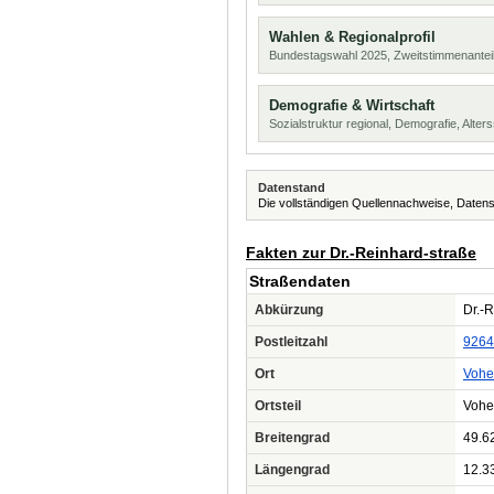
Wahlen & Regionalprofil
Bundestagswahl 2025, Zweitstimmenanteil
Demografie & Wirtschaft
Sozialstruktur regional, Demografie, Alters
Datenstand
Die vollständigen Quellennachweise, Datens
Fakten zur Dr.-Reinhard-straße
Straßendaten
Abkürzung
Dr.-R
Postleitzahl
9264
Ort
Vohe
Ortsteil
Vohe
Breitengrad
49.6
Längengrad
12.3