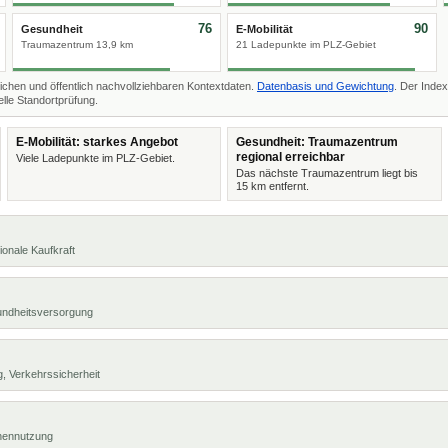
76
90
Gesundheit
E-Mobilität
Traumazentrum 13,9 km
21 Ladepunkte im PLZ-Gebiet
ichen und öffentlich nachvollziehbaren Kontextdaten.
Datenbasis und Gewichtung
. Der Index
lle Standortprüfung.
E-Mobilität: starkes Angebot
Gesundheit: Traumazentrum
regional erreichbar
Viele Ladepunkte im PLZ-Gebiet.
Das nächste Traumazentrum liegt bis
15 km entfernt.
ionale Kaufkraft
undheitsversorgung
, Verkehrssicherheit
chennutzung