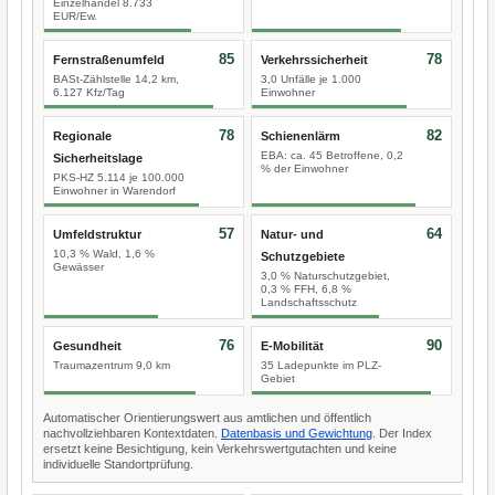
Einzelhandel 8.733
EUR/Ew.
85
78
Fernstraßenumfeld
Verkehrssicherheit
BASt-Zählstelle 14,2 km,
3,0 Unfälle je 1.000
6.127 Kfz/Tag
Einwohner
78
82
Regionale
Schienenlärm
EBA: ca. 45 Betroffene, 0,2
Sicherheitslage
% der Einwohner
PKS-HZ 5.114 je 100.000
Einwohner in Warendorf
57
64
Umfeldstruktur
Natur- und
10,3 % Wald, 1,6 %
Schutzgebiete
Gewässer
3,0 % Naturschutzgebiet,
0,3 % FFH, 6,8 %
Landschaftsschutz
76
90
Gesundheit
E-Mobilität
Traumazentrum 9,0 km
35 Ladepunkte im PLZ-
Gebiet
Automatischer Orientierungswert aus amtlichen und öffentlich
nachvollziehbaren Kontextdaten.
Datenbasis und Gewichtung
. Der Index
ersetzt keine Besichtigung, kein Verkehrswertgutachten und keine
individuelle Standortprüfung.