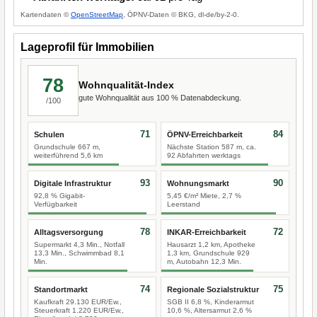
Kartendaten ©
OpenStreetMap
, ÖPNV-Daten © BKG, dl-de/by-2-0.
Lageprofil für Immobilien
78
Wohnqualität-Index
gute Wohnqualität aus 100 % Datenabdeckung.
/100
71
84
Schulen
ÖPNV-Erreichbarkeit
Grundschule 667 m,
Nächste Station 587 m, ca.
weiterführend 5,6 km
92 Abfahrten werktags
93
90
Digitale Infrastruktur
Wohnungsmarkt
92,8 % Gigabit-
5,45 €/m² Miete, 2,7 %
Verfügbarkeit
Leerstand
78
72
Alltagsversorgung
INKAR-Erreichbarkeit
Supermarkt 4,3 Min., Notfall
Hausarzt 1,2 km, Apotheke
13,3 Min., Schwimmbad 8,1
1,3 km, Grundschule 929
Min.
m, Autobahn 12,3 Min.
74
75
Standortmarkt
Regionale Sozialstruktur
Kaufkraft 29.130 EUR/Ew.,
SGB II 6,8 %, Kinderarmut
Steuerkraft 1.220 EUR/Ew.,
10,6 %, Altersarmut 2,6 %