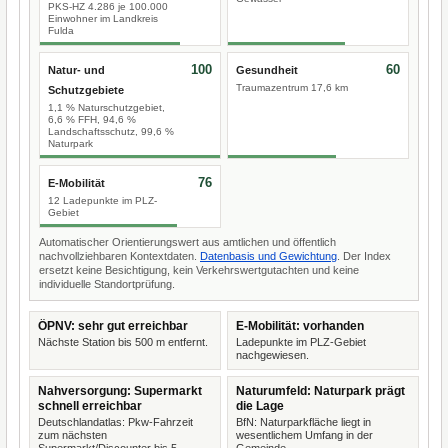
PKS-HZ 4.286 je 100.000
Einwohner im Landkreis
Fulda
100
60
Natur- und
Gesundheit
Traumazentrum 17,6 km
Schutzgebiete
1,1 % Naturschutzgebiet,
6,6 % FFH, 94,6 %
Landschaftsschutz, 99,6 %
Naturpark
76
E-Mobilität
12 Ladepunkte im PLZ-
Gebiet
Automatischer Orientierungswert aus amtlichen und öffentlich
nachvollziehbaren Kontextdaten.
Datenbasis und Gewichtung
. Der Index
ersetzt keine Besichtigung, kein Verkehrswertgutachten und keine
individuelle Standortprüfung.
ÖPNV: sehr gut erreichbar
E-Mobilität: vorhanden
Nächste Station bis 500 m entfernt.
Ladepunkte im PLZ-Gebiet
nachgewiesen.
Nahversorgung: Supermarkt
Naturumfeld: Naturpark prägt
schnell erreichbar
die Lage
Deutschlandatlas: Pkw-Fahrzeit
BfN: Naturparkfläche liegt in
zum nächsten
wesentlichem Umfang in der