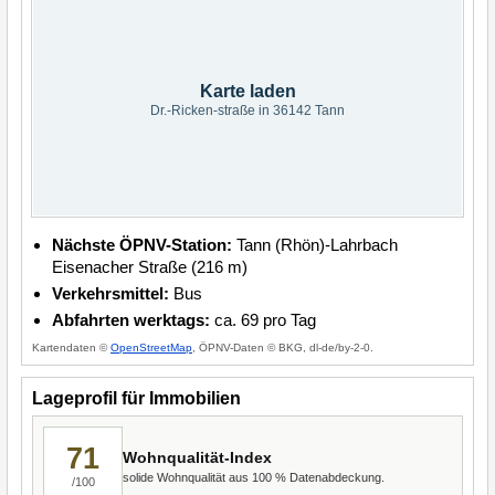
Karte laden
Dr.-Ricken-straße in 36142 Tann
Nächste ÖPNV-Station:
Tann (Rhön)-Lahrbach
Eisenacher Straße (216 m)
Verkehrsmittel:
Bus
Abfahrten werktags:
ca. 69 pro Tag
Kartendaten ©
OpenStreetMap
, ÖPNV-Daten © BKG, dl-de/by-2-0.
Lageprofil für Immobilien
71
Wohnqualität-Index
solide Wohnqualität aus 100 % Datenabdeckung.
/100