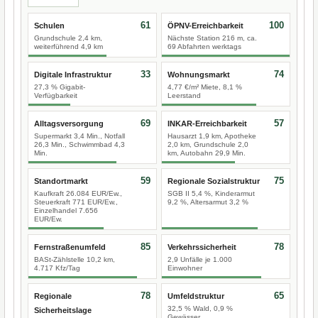
61
100
Schulen
ÖPNV-Erreichbarkeit
Grundschule 2,4 km,
Nächste Station 216 m, ca.
weiterführend 4,9 km
69 Abfahrten werktags
33
74
Digitale Infrastruktur
Wohnungsmarkt
27,3 % Gigabit-
4,77 €/m² Miete, 8,1 %
Verfügbarkeit
Leerstand
69
57
Alltagsversorgung
INKAR-Erreichbarkeit
Supermarkt 3,4 Min., Notfall
Hausarzt 1,9 km, Apotheke
26,3 Min., Schwimmbad 4,3
2,0 km, Grundschule 2,0
Min.
km, Autobahn 29,9 Min.
59
75
Standortmarkt
Regionale Sozialstruktur
Kaufkraft 26.084 EUR/Ew.,
SGB II 5,4 %, Kinderarmut
Steuerkraft 771 EUR/Ew.,
9,2 %, Altersarmut 3,2 %
Einzelhandel 7.656
EUR/Ew.
85
78
Fernstraßenumfeld
Verkehrssicherheit
BASt-Zählstelle 10,2 km,
2,9 Unfälle je 1.000
4.717 Kfz/Tag
Einwohner
78
65
Regionale
Umfeldstruktur
32,5 % Wald, 0,9 %
Sicherheitslage
Gewässer