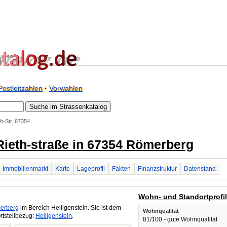
Postleitzahlen
·
Vorwahlen
th-Str. 67354
.-Rieth-straße in 67354 Römerberg
Immobilienmarkt
Karte
Lageprofil
Fakten
Finanzstruktur
Datenstand
Wohn- und Standortprofi
erberg
im Bereich Heiligenstein. Sie ist dem
Wohnqualität
rtsteilbezug:
Heiligenstein
.
81/100 - gute Wohnqualität