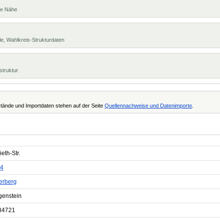
te Nähe
e, Wahlkreis-Strukturdaten
struktur
tände und Importdaten stehen auf der Seite
Quellennachweise und Datenimporte
.
ieth-Str.
4
rberg
genstein
84721