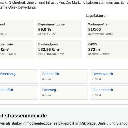
arkt, Sicherheit, Umwelt und Infrastruktur. Die Marktindikatoren stammen aus Z
keine Objektbewertung.
Lagefaktoren
and
Eigentümerquote
Wohnqualität
%
69,0 %
81/100
 2022
Zensus 2022
gute Wohnqualität
otsmiete
Baulandpreis
ÖPNV
 €/m²
533,96 €/m²
273 m
NKAR, Kreis
BBSR INKAR, Kreis
nächste Station
ömerberg
Bahnhofstr.
Beethovenstr.
4
67354
67354
ndorffstr.
Fahrweg
Feuerbachstr.
4
67354
67354
uf strassenindex.de
ten als stärker immobilienbezogenes Lageprofil mit Mikrolage, Umfeld und Standort