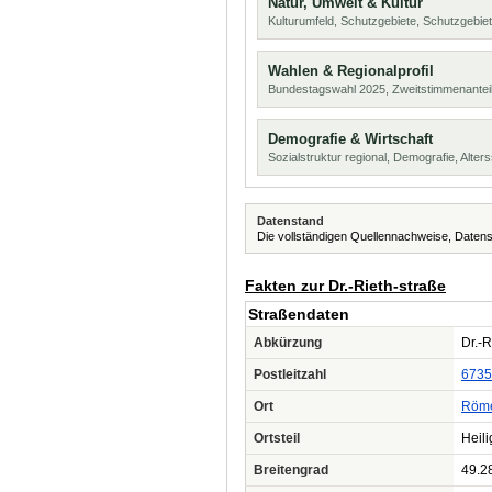
Natur, Umwelt & Kultur
Kulturumfeld, Schutzgebiete, Schutzgebie
Wahlen & Regionalprofil
Bundestagswahl 2025, Zweitstimmenanteil
Demografie & Wirtschaft
Sozialstruktur regional, Demografie, Alters
Datenstand
Die vollständigen Quellennachweise, Datens
Fakten zur Dr.-Rieth-straße
Straßendaten
Abkürzung
Dr.-R
Postleitzahl
6735
Ort
Röme
Ortsteil
Heili
Breitengrad
49.2