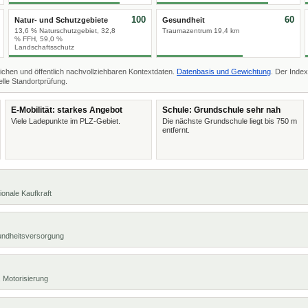
100
60
Natur- und Schutzgebiete
Gesundheit
13,6 % Naturschutzgebiet, 32,8
Traumazentrum 19,4 km
% FFH, 59,0 %
Landschaftsschutz
ichen und öffentlich nachvollziehbaren Kontextdaten.
Datenbasis und Gewichtung
. Der Index
lle Standortprüfung.
E-Mobilität: starkes Angebot
Schule: Grundschule sehr nah
Viele Ladepunkte im PLZ-Gebiet.
Die nächste Grundschule liegt bis 750 m
entfernt.
ionale Kaufkraft
undheitsversorgung
 Motorisierung