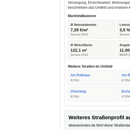
Versorgung, Erreichbarkeit, Wohnungsm
beschreiben das Umfeld und ersetzen 
Marktindikatoren
Ø Nettokaltmiete
Leerst
7,29 €/m²
3,5 
Zensus 2022
Zensus
Ø Wohnfläche
Angeb
122,1 m²
11,00
Zensus 2022
BBSR I
Weitere Straßen im Umfeld
Am Rathaus
Am R
67354
6735
Dürerweg
Eiche
67354
6735
Weiteres Straßenprofil a
strassenindex.de führt diese Straßenda