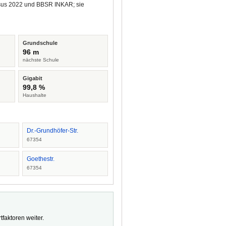
ensus 2022 und BBSR INKAR; sie
Grundschule
96 m
nächste Schule
Gigabit
99,8 %
Haushalte
Dr.-Grundhöfer-Str.
67354
Goethestr.
67354
faktoren weiter.