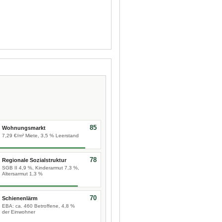
85
Wohnungsmarkt
7,29 €/m² Miete, 3,5 % Leerstand
78
Regionale Sozialstruktur
SGB II 4,9 %, Kinderarmut 7,3 %,
Altersarmut 1,3 %
70
Schienenlärm
EBA: ca. 460 Betroffene, 4,8 %
der Einwohner