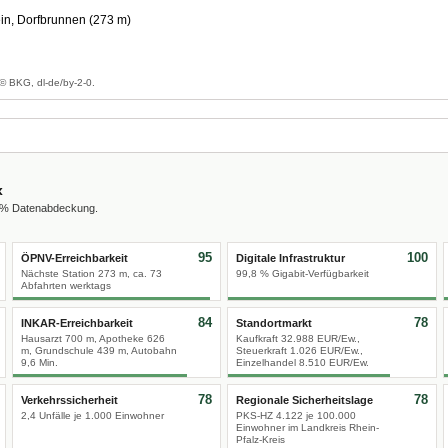
in, Dorfbrunnen (273 m)
g
© BKG, dl-de/by-2-0.
x
0 % Datenabdeckung.
95
100
ÖPNV-Erreichbarkeit
Digitale Infrastruktur
Nächste Station 273 m, ca. 73
99,8 % Gigabit-Verfügbarkeit
Abfahrten werktags
84
78
INKAR-Erreichbarkeit
Standortmarkt
Hausarzt 700 m, Apotheke 626
Kaufkraft 32.988 EUR/Ew.,
m, Grundschule 439 m, Autobahn
Steuerkraft 1.026 EUR/Ew.,
9,6 Min.
Einzelhandel 8.510 EUR/Ew.
78
78
Verkehrssicherheit
Regionale Sicherheitslage
2,4 Unfälle je 1.000 Einwohner
PKS-HZ 4.122 je 100.000
Einwohner im Landkreis Rhein-
Pfalz-Kreis