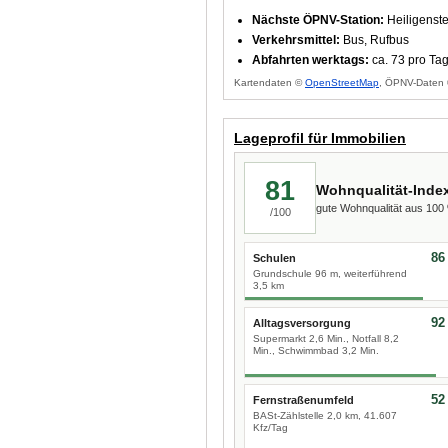
Nächste ÖPNV-Station:
Heiligenste
Verkehrsmittel:
Bus, Rufbus
Abfahrten werktags:
ca. 73 pro Ta
Kartendaten ©
OpenStreetMap
, ÖPNV-Daten 
Lageprofil für Immobilien
81
Wohnqualität-Inde
gute Wohnqualität aus 10
/100
86
Schulen
Grundschule 96 m, weiterführend
3,5 km
92
Alltagsversorgung
Supermarkt 2,6 Min., Notfall 8,2
Min., Schwimmbad 3,2 Min.
52
Fernstraßenumfeld
BASt-Zählstelle 2,0 km, 41.607
Kfz/Tag