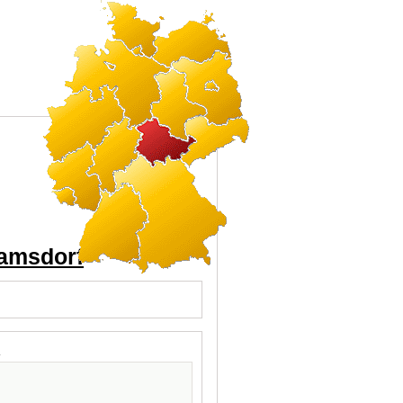
Kamsdorf
l