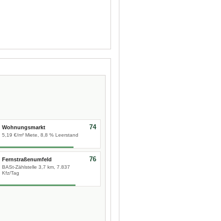
74
Wohnungsmarkt
5,19 €/m² Miete, 8,8 % Leerstand
76
Fernstraßenumfeld
BASt-Zählstelle 3,7 km, 7.837
Kfz/Tag