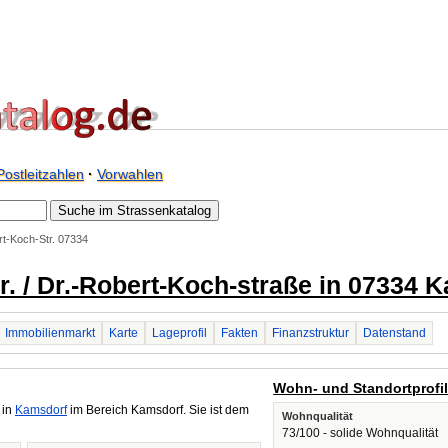
Postleitzahlen
·
Vorwahlen
rt-Koch-Str. 07334
r. / Dr.-Robert-Koch-straße in 07334 
Immobilienmarkt
Karte
Lageprofil
Fakten
Finanzstruktur
Datenstand
Wohn- und Standortprofi
 in
Kamsdorf
im Bereich Kamsdorf. Sie ist dem
Wohnqualität
73/100 - solide Wohnqualität