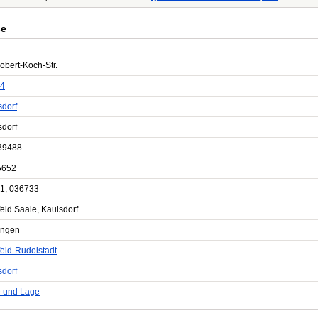
ße
obert-Koch-Str.
4
dorf
dorf
39488
5652
1, 036733
eld Saale, Kaulsdorf
ingen
feld-Rudolstadt
dorf
e und Lage