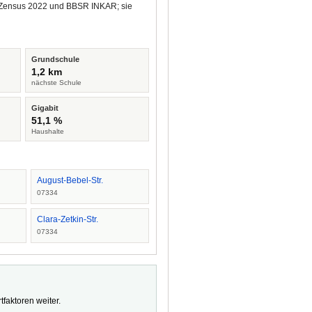
us Zensus 2022 und BBSR INKAR; sie
Grundschule
1,2 km
nächste Schule
Gigabit
51,1 %
Haushalte
August-Bebel-Str.
07334
Clara-Zetkin-Str.
07334
faktoren weiter.