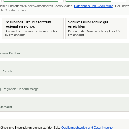
ichen und öffentlich nachvollziehbaren Kontextdaten.
Datenbasis und Gewichtung
. Der Index
lle Standortprüfung.
Gesundheit: Traumazentrum
Schule: Grundschule gut
regional erreichbar
erreichbar
Das nächste Traumazentrum liegt bis
Die nächste Grundschule liegt bis 1,5
15 km entfernt.
km entfernt.
ionale Kaufkraft
g, Schulen
, Regionale Sicherheitslage
eitsmarkt
tände und Importdaten stehen auf der Seite
Quellennachweise und Datenimporte
.