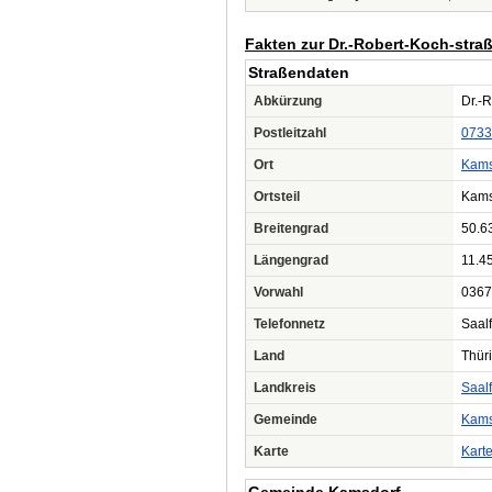
Fakten zur Dr.-Robert-Koch-stra
Straßendaten
Abkürzung
Dr.-R
Postleitzahl
0733
Ort
Kams
Ortsteil
Kams
Breitengrad
50.6
Längengrad
11.4
Vorwahl
0367
Telefonnetz
Saalf
Land
Thür
Landkreis
Saal
Gemeinde
Kams
Karte
Kart