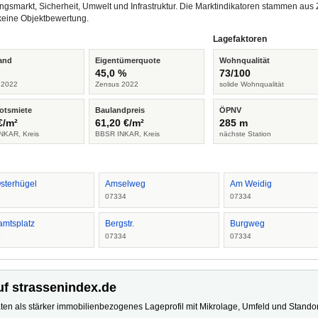
ngsmarkt, Sicherheit, Umwelt und Infrastruktur. Die Marktindikatoren stammen a
keine Objektbewertung.
Lagefaktoren
and
Eigentümerquote
Wohnqualität
%
45,0 %
73/100
 2022
Zensus 2022
solide Wohnqualität
otsmiete
Baulandpreis
ÖPNV
€/m²
61,20 €/m²
285 m
NKAR, Kreis
BBSR INKAR, Kreis
nächste Station
sterhügel
Amselweg
Am Weidig
4
07334
07334
amtsplatz
Bergstr.
Burgweg
4
07334
07334
uf strassenindex.de
ten als stärker immobilienbezogenes Lageprofil mit Mikrolage, Umfeld und Standort