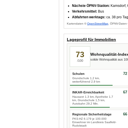
Nächste ÖPNV-Station:
Kamsdorf, 
Verkehrsmittel:
Bus
Abfahrten werktags:
ca. 38 pro Ta
Kartendaten ©
OpenStreetMap
, ÖPNV-Daten 
Lageprofil für Immobilien
73
Wohnqualität-Inde
solide Wohnqualität aus 1
/100
72
Schulen
Grundschule 1,2 km,
weiterführend 2,9 km
67
INKAR-Erreichbarkeit
Hausarzt 1,3 km, Apotheke 1,7
km, Grundschule 1,5 km,
Autobahn 29,2 Min.
66
Regionale Sicherheitslage
PKS-HZ 6.179 je 100.000
Einwohner im Landkreis Saalfeld-
Rudolstadt