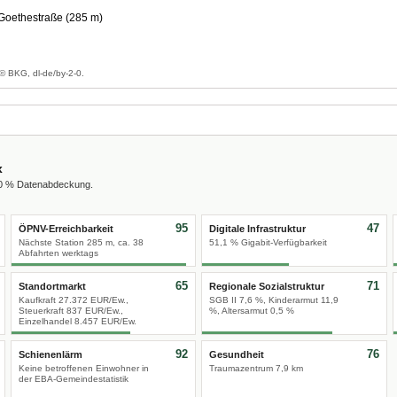
Goethestraße (285 m)
g
© BKG, dl-de/by-2-0.
x
00 % Datenabdeckung.
95
47
ÖPNV-Erreichbarkeit
Digitale Infrastruktur
Nächste Station 285 m, ca. 38
51,1 % Gigabit-Verfügbarkeit
Abfahrten werktags
65
71
Standortmarkt
Regionale Sozialstruktur
Kaufkraft 27.372 EUR/Ew.,
SGB II 7,6 %, Kinderarmut 11,9
Steuerkraft 837 EUR/Ew.,
%, Altersarmut 0,5 %
Einzelhandel 8.457 EUR/Ew.
92
76
Schienenlärm
Gesundheit
Keine betroffenen Einwohner in
Traumazentrum 7,9 km
der EBA-Gemeindestatistik