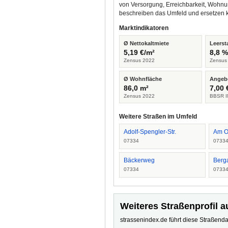
von Versorgung, Erreichbarkeit, Wohnu
beschreiben das Umfeld und ersetzen 
Marktindikatoren
Ø Nettokaltmiete
Leerst
5,19 €/m²
8,8 
Zensus 2022
Zensus
Ø Wohnfläche
Angeb
86,0 m²
7,00 
Zensus 2022
BBSR I
Weitere Straßen im Umfeld
Adolf-Spengler-Str.
Am O
07334
0733
Bäckerweg
Berg
07334
0733
Weiteres Straßenprofil a
strassenindex.de führt diese Straßenda