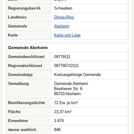
Regierungsbezirk
Schwaben
Landkreis
Donau-Ries
Gemeinde
Alerheim
Karte
Karte und Lage
Gemeinde Alerheim
Gemeindeschlüssel
09779111
Regionalschlüssel
097795722111
Gemeindetyp
Kreisangehörige Gemeinde
Verwaltung
Gemeinde Alerheim
Beuthener Str. 6
86733 Alerheim
Bevölkerungsdichte
72 Ew. je km²
Fläche
23,37 km²
Einwohner
1.674
davon weiblich
848