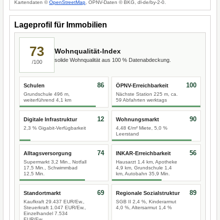
Kartendaten ©
OpenStreetMap
, ÖPNV-Daten © BKG, dl-de/by-2-0.
Lageprofil für Immobilien
73
Wohnqualität-Index
solide Wohnqualität aus 100 % Datenabdeckung.
/100
86
100
Schulen
ÖPNV-Erreichbarkeit
Grundschule 496 m,
Nächste Station 225 m, ca.
weiterführend 4,1 km
59 Abfahrten werktags
12
90
Digitale Infrastruktur
Wohnungsmarkt
2,3 % Gigabit-Verfügbarkeit
4,48 €/m² Miete, 5,0 %
Leerstand
74
56
Alltagsversorgung
INKAR-Erreichbarkeit
Supermarkt 3,2 Min., Notfall
Hausarzt 1,4 km, Apotheke
17,5 Min., Schwimmbad
4,9 km, Grundschule 1,4
12,5 Min.
km, Autobahn 35,9 Min.
69
89
Standortmarkt
Regionale Sozialstruktur
Kaufkraft 29.437 EUR/Ew.,
SGB II 2,4 %, Kinderarmut
Steuerkraft 1.047 EUR/Ew.,
4,0 %, Altersarmut 1,4 %
Einzelhandel 7.534
EUR/Ew.