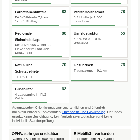
82
78
Fernstraßenumfeld
Verkehrssicherheit
BASt-Zählstelle 7,8 km,
3,7 Unfälle je 1.000
12.865 Kfz/Tag
Einwohner
88
55
Regionale
Umfeldstruktur
6,2 % Wald, 1,0 %
Sicherheitslage
Gewässer
PKS-HZ 3.266 je 100.000
Einwohner im Landkreis
Donau-Ries
70
76
Natur- und
Gesundheit
Traumazentrum 9,1 km
Schutzgebiete
11,1 % FFH
62
E-Mobilität
4 Ladepunkte im PLZ-
Gebiet
Automatischer Orientierungswert aus amtlichen und öffentlich
nachvollziehbaren Kontextdaten.
Datenbasis und Gewichtung
. Der Index
ersetzt keine Besichtigung, kein Verkehrswertgutachten und keine
individuelle Standortprüfung.
ÖPNV: sehr gut erreichbar
E-Mobilität: vorhanden
Nächste Station bis 500 m entfernt.
Ladepunkte im PLZ-Gebiet