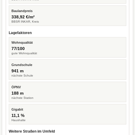
Baulandpreis
338,92 €/m²
BBSR INKAR, Kreis
Lagefaktoren
Wohnqualität
77/100
gute Wohnqualität
Grundschule
941 m
nächste Schule
ÖPNV
188 m
nächste Station
Gigabit
11,1 %
Haushalte
Weitere Straßen im Umfeld