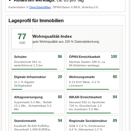
Kartendaten ©
OpenStreetMap
, ÖPNV-Daten © BKG, dl-de/by-2-0.
Lageprofil für Immobilien
77
Wohnqualität-Index
gute Wohnqualität aus 100 % Datenabdeckung.
/100
86
100
Schulen
ÖPNV-Erreichbarkeit
Grundschule 941 m,
Nächste Station 188 m, ca.
weiterführend 1,5 km
89 Abfahrten werktags
20
80
Digitale Infrastruktur
Wohnungsmarkt
11,1 % Gigabit-
8,13 €/m² Miete, 4,2 %
Verfügbarkeit
Leerstand
80
84
Alltagsversorgung
INKAR-Erreichbarkeit
Supermarkt 3,4 Min., Notfall
Hausarzt 632 m, Apotheke
15,1 Min., Schwimmbad 5,0
726 m, Grundschule 1,0
Min.
km, Autobahn 5,0 Min.
94
89
Standortmarkt
Regionale Sozialstruktur
Kaufkraft 36.829 EUR/Ew.,
SGB II 2,8 %, Kinderarmut
Steuerkraft 1.699 EUR/Ew.,
4,4 %, Altersarmut 1,2 %