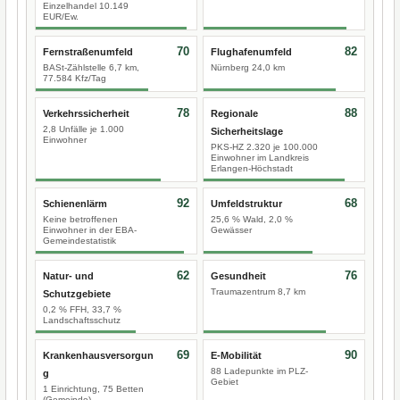
Einzelhandel 10.149
EUR/Ew.
70
82
Fernstraßenumfeld
Flughafenumfeld
BASt-Zählstelle 6,7 km,
Nürnberg 24,0 km
77.584 Kfz/Tag
78
88
Verkehrssicherheit
Regionale
2,8 Unfälle je 1.000
Sicherheitslage
Einwohner
PKS-HZ 2.320 je 100.000
Einwohner im Landkreis
Erlangen-Höchstadt
92
68
Schienenlärm
Umfeldstruktur
Keine betroffenen
25,6 % Wald, 2,0 %
Einwohner in der EBA-
Gewässer
Gemeindestatistik
62
76
Natur- und
Gesundheit
Traumazentrum 8,7 km
Schutzgebiete
0,2 % FFH, 33,7 %
Landschaftsschutz
69
90
Krankenhausversorgun
E-Mobilität
88 Ladepunkte im PLZ-
g
Gebiet
1 Einrichtung, 75 Betten
(Gemeinde)