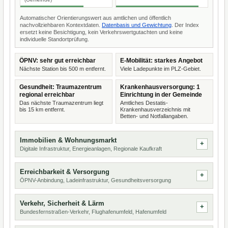
Automatischer Orientierungswert aus amtlichen und öffentlich
nachvollziehbaren Kontextdaten.
Datenbasis und Gewichtung
. Der Index
ersetzt keine Besichtigung, kein Verkehrswertgutachten und keine
individuelle Standortprüfung.
ÖPNV: sehr gut erreichbar
E-Mobilität: starkes Angebot
Nächste Station bis 500 m entfernt.
Viele Ladepunkte im PLZ-Gebiet.
Gesundheit: Traumazentrum
Krankenhausversorgung: 1
regional erreichbar
Einrichtung in der Gemeinde
Das nächste Traumazentrum liegt
Amtliches Destatis-
bis 15 km entfernt.
Krankenhausverzeichnis mit
Betten- und Notfallangaben.
Immobilien & Wohnungsmarkt
Digitale Infrastruktur, Energieanlagen, Regionale Kaufkraft
Erreichbarkeit & Versorgung
ÖPNV-Anbindung, Ladeinfrastruktur, Gesundheitsversorgung
Verkehr, Sicherheit & Lärm
Bundesfernstraßen-Verkehr, Flughafenumfeld, Hafenumfeld