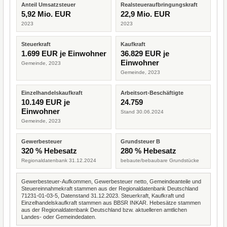
Anteil Umsatzsteuer
Realsteueraufbringungskraft
5,92 Mio. EUR
22,9 Mio. EUR
2023
2023
Steuerkraft
Kaufkraft
1.699 EUR je Einwohner
36.829 EUR je
Einwohner
Gemeinde, 2023
Gemeinde, 2023
Einzelhandelskaufkraft
Arbeitsort-Beschäftigte
10.149 EUR je
24.759
Einwohner
Stand 30.06.2024
Gemeinde, 2023
Gewerbesteuer
Grundsteuer B
320 % Hebesatz
280 % Hebesatz
Regionaldatenbank 31.12.2024
bebaute/bebaubare Grundstücke
Gewerbesteuer-Aufkommen, Gewerbesteuer netto, Gemeindeanteile und
Steuereinnahmekraft stammen aus der Regionaldatenbank Deutschland
71231-01-03-5, Datenstand 31.12.2023. Steuerkraft, Kaufkraft und
Einzelhandelskaufkraft stammen aus BBSR INKAR. Hebesätze stammen
aus der Regionaldatenbank Deutschland bzw. aktuelleren amtlichen
Landes- oder Gemeindedaten.