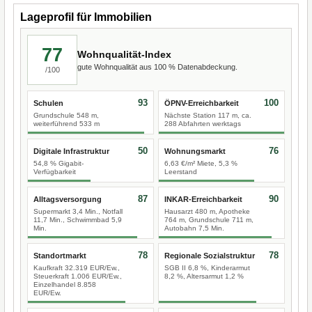
Lageprofil für Immobilien
77
Wohnqualität-Index
gute Wohnqualität aus 100 % Datenabdeckung.
/100
93
100
Schulen
ÖPNV-Erreichbarkeit
Grundschule 548 m,
Nächste Station 117 m, ca.
weiterführend 533 m
288 Abfahrten werktags
50
76
Digitale Infrastruktur
Wohnungsmarkt
54,8 % Gigabit-
6,63 €/m² Miete, 5,3 %
Verfügbarkeit
Leerstand
87
90
Alltagsversorgung
INKAR-Erreichbarkeit
Supermarkt 3,4 Min., Notfall
Hausarzt 480 m, Apotheke
11,7 Min., Schwimmbad 5,9
764 m, Grundschule 711 m,
Min.
Autobahn 7,5 Min.
78
78
Standortmarkt
Regionale Sozialstruktur
Kaufkraft 32.319 EUR/Ew.,
SGB II 6,8 %, Kinderarmut
Steuerkraft 1.006 EUR/Ew.,
8,2 %, Altersarmut 1,2 %
Einzelhandel 8.858
EUR/Ew.