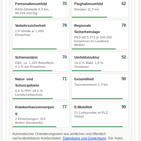
70
62
Fernstraßenumfeld
Flughafenumfeld
BASt-Zählstelle 6,0 km,
Dresden 11,5 km
96.026 Kfz/Tag
78
78
Verkehrssicherheit
Regionale
2,9 Unfälle je 1.000
Sicherheitslage
Einwohner
PKS-HZ 5.073 je 100.000
Einwohner im Landkreis
Meißen
70
52
Schienenlärm
Umfeldstruktur
EBA: ca. 1.435 Betroffene,
14,0 % Wald, 1,8 %
4,3 % der Einwohner
Gewässer
71
90
Natur- und
Gesundheit
Traumazentrum 1,3 km
Schutzgebiete
6,9 % FFH, 29,0 %
Landschaftsschutz
77
90
Krankenhausversorgun
E-Mobilität
21 Ladepunkte im PLZ-
g
Gebiet
2 Einrichtungen, 315
Betten (Gemeinde)
Automatischer Orientierungswert aus amtlichen und öffentlich
nachvollziehbaren Kontextdaten.
Datenbasis und Gewichtung
. Der Index