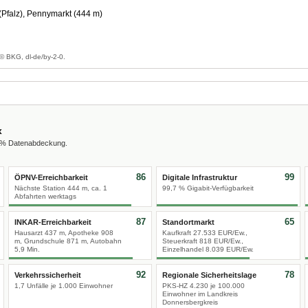
Pfalz), Pennymarkt (444 m)
© BKG, dl-de/by-2-0.
x
0 % Datenabdeckung.
86
99
ÖPNV-Erreichbarkeit
Digitale Infrastruktur
Nächste Station 444 m, ca. 1
99,7 % Gigabit-Verfügbarkeit
Abfahrten werktags
87
65
INKAR-Erreichbarkeit
Standortmarkt
Hausarzt 437 m, Apotheke 908
Kaufkraft 27.533 EUR/Ew.,
m, Grundschule 871 m, Autobahn
Steuerkraft 818 EUR/Ew.,
5,9 Min.
Einzelhandel 8.039 EUR/Ew.
92
78
Verkehrssicherheit
Regionale Sicherheitslage
1,7 Unfälle je 1.000 Einwohner
PKS-HZ 4.230 je 100.000
Einwohner im Landkreis
Donnersbergkreis