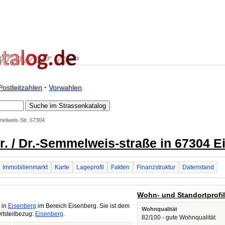
Postleitzahlen
·
Vorwahlen
elweis-Str. 67304
. / Dr.-Semmelweis-straße in 67304 E
Immobilienmarkt
Karte
Lageprofil
Fakten
Finanzstruktur
Datenstand
Wohn- und Standortprofi
 in
Eisenberg
im Bereich Eisenberg. Sie ist dem
Wohnqualität
rtsteilbezug:
Eisenberg
.
82/100 - gute Wohnqualität