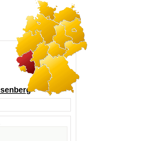
isenberg
l