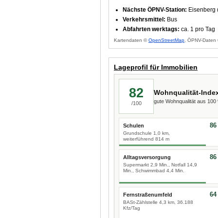
Nächste ÖPNV-Station:
Eisenberg (
Verkehrsmittel:
Bus
Abfahrten werktags:
ca. 1 pro Tag
Kartendaten ©
OpenStreetMap
, ÖPNV-Daten 
Lageprofil für Immobilien
82
Wohnqualität-Inde
gute Wohnqualität aus 10
/100
86
Schulen
Grundschule 1,0 km,
weiterführend 814 m
86
Alltagsversorgung
Supermarkt 2,9 Min., Notfall 14,9
Min., Schwimmbad 4,4 Min.
64
Fernstraßenumfeld
BASt-Zählstelle 4,3 km, 36.188
Kfz/Tag