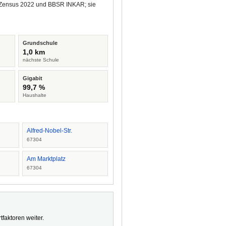
us Zensus 2022 und BBSR INKAR; sie
Grundschule
1,0 km
nächste Schule
Gigabit
99,7 %
Haushalte
Alfred-Nobel-Str.
67304
Am Marktplatz
67304
faktoren weiter.