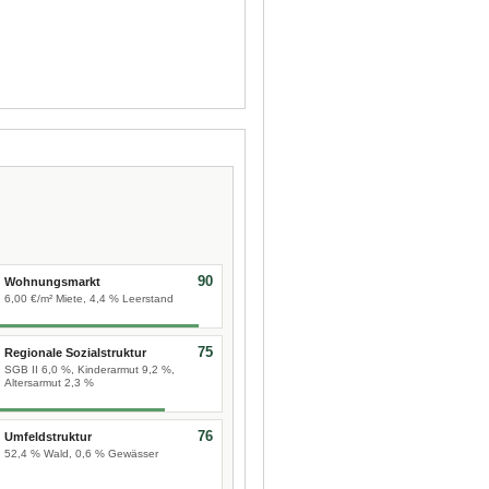
90
Wohnungsmarkt
6,00 €/m² Miete, 4,4 % Leerstand
75
Regionale Sozialstruktur
SGB II 6,0 %, Kinderarmut 9,2 %,
Altersarmut 2,3 %
76
Umfeldstruktur
52,4 % Wald, 0,6 % Gewässer