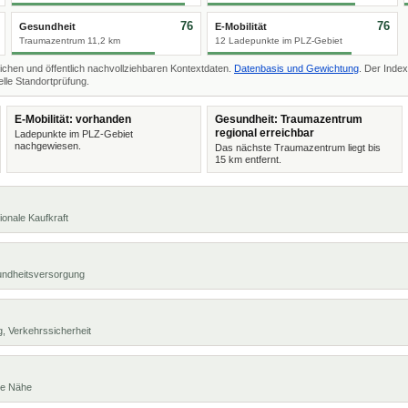
76
76
Gesundheit
E-Mobilität
Traumazentrum 11,2 km
12 Ladepunkte im PLZ-Gebiet
ichen und öffentlich nachvollziehbaren Kontextdaten.
Datenbasis und Gewichtung
. Der Index
lle Standortprüfung.
E-Mobilität: vorhanden
Gesundheit: Traumazentrum
regional erreichbar
Ladepunkte im PLZ-Gebiet
nachgewiesen.
Das nächste Traumazentrum liegt bis
15 km entfernt.
ionale Kaufkraft
undheitsversorgung
, Verkehrssicherheit
te Nähe