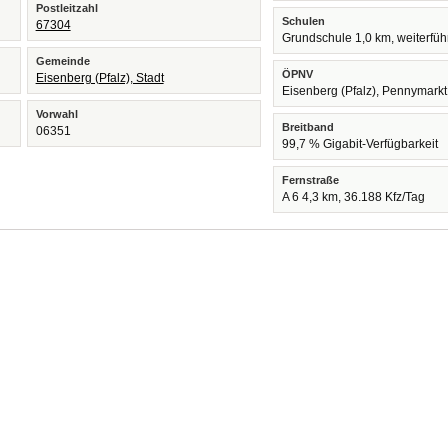
Postleitzahl
Schulen
67304
Grundschule 1,0 km, weiterfü
Gemeinde
ÖPNV
Eisenberg (Pfalz), Stadt
Eisenberg (Pfalz), Pennymark
Vorwahl
Breitband
06351
99,7 % Gigabit-Verfügbarkeit
Fernstraße
A 6 4,3 km, 36.188 Kfz/Tag