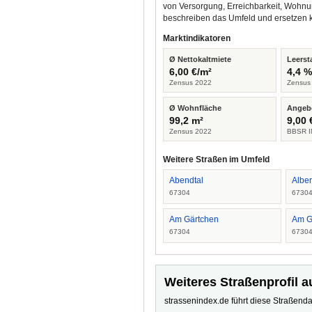
von Versorgung, Erreichbarkeit, Wohnu
beschreiben das Umfeld und ersetzen 
Marktindikatoren
Ø Nettokaltmiete
Leerst
6,00 €/m²
4,4 
Zensus 2022
Zensus
Ø Wohnfläche
Angeb
99,2 m²
9,00 
Zensus 2022
BBSR I
Weitere Straßen im Umfeld
Abendtal
Alber
67304
6730
Am Gärtchen
Am G
67304
6730
Weiteres Straßenprofil a
strassenindex.de führt diese Straßenda