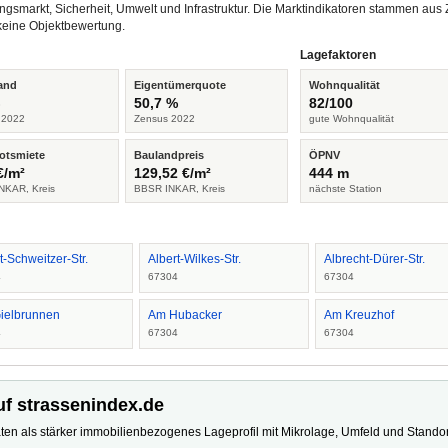
ngsmarkt, Sicherheit, Umwelt und Infrastruktur. Die Marktindikatoren stammen a
keine Objektbewertung.
Lagefaktoren
and
Eigentümerquote
Wohnqualität
%
50,7 %
82/100
 2022
Zensus 2022
gute Wohnqualität
otsmiete
Baulandpreis
ÖPNV
€/m²
129,52 €/m²
444 m
NKAR, Kreis
BBSR INKAR, Kreis
nächste Station
t-Schweitzer-Str.
Albert-Wilkes-Str.
Albrecht-Dürer-Str.
4
67304
67304
ielbrunnen
Am Hubacker
Am Kreuzhof
4
67304
67304
uf strassenindex.de
ten als stärker immobilienbezogenes Lageprofil mit Mikrolage, Umfeld und Standort