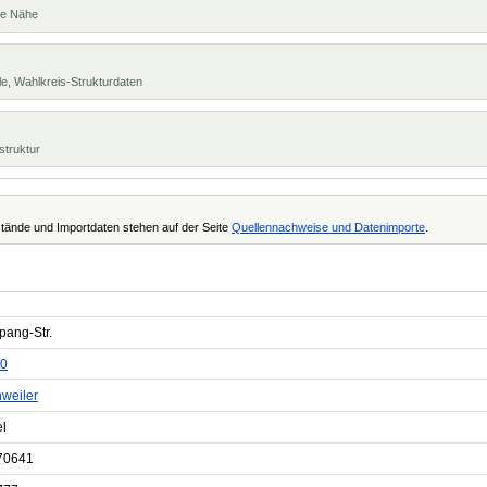
te Nähe
e, Wahlkreis-Strukturdaten
struktur
tände und Importdaten stehen auf der Seite
Quellennachweise und Datenimporte
.
pang-Str.
0
weiler
el
70641