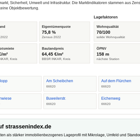
arkt, Sicherheit, Umwelt und Infrastruktur. Die Marktindikatoren stammen aus Z
keine Objektbewertung.
Lagefaktoren
and
Eigentümerquote
Wohnqualität
%
75,8 %
70/100
 2022
Zensus 2022
solide Wohnqualität
otsmiete
Baulandpreis
ÖPNV
€/m²
64,45 €/m²
158 m
NKAR, Kreis
BBSR INKAR, Kreis
nächste Station
lopp
Am Scheibchen
Auf dem Flürchen
0
66620
66620
hwiese
Buweilerstr.
Eichenweg
0
66620
66620
uf strassenindex.de
ten als stärker immobilienbezogenes Lageprofil mit Mikrolage, Umfeld und Standort