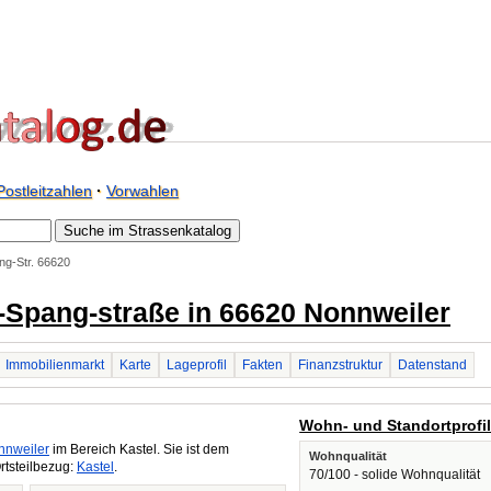
Postleitzahlen
·
Vorwahlen
ng-Str. 66620
r.-Spang-straße in 66620 Nonnweiler
Immobilienmarkt
Karte
Lageprofil
Fakten
Finanzstruktur
Datenstand
Wohn- und Standortprofi
nnweiler
im Bereich Kastel. Sie ist dem
Wohnqualität
rtsteilbezug:
Kastel
.
70/100 - solide Wohnqualität