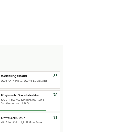
83
Wohnungsmarkt
5,08 €/m² Miete, 5,9 % Leerstand
78
Regionale Sozialstruktur
SGB II 5,8 %, Kinderarmut 10,6
%, Altersarmut 1,9 %
71
Umfeldstruktur
46,5 % Wald, 1,8 % Gewässer