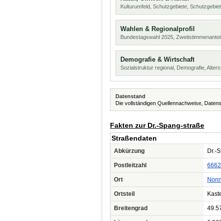
Kulturumfeld, Schutzgebiete, Schutzgebie
Wahlen & Regionalprofil
Bundestagswahl 2025, Zweitstimmenanteil
Demografie & Wirtschaft
Sozialstruktur regional, Demografie, Alters
Datenstand
Die vollständigen Quellennachweise, Datens
Fakten zur Dr.-Spang-straße
Straßendaten
Abkürzung
Dr.-S
Postleitzahl
6662
Ort
Nonn
Ortsteil
Kast
Breitengrad
49.5