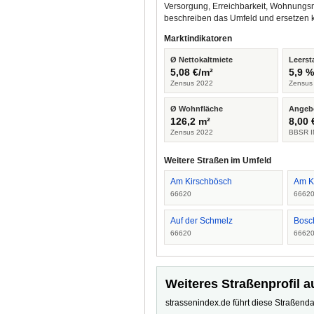
Versorgung, Erreichbarkeit, Wohnungsm
beschreiben das Umfeld und ersetzen 
Marktindikatoren
Ø Nettokaltmiete
Leerst
5,08 €/m²
5,9 
Zensus 2022
Zensus
Ø Wohnfläche
Angeb
126,2 m²
8,00 
Zensus 2022
BBSR I
Weitere Straßen im Umfeld
Am Kirschbösch
Am K
66620
6662
Auf der Schmelz
Bosc
66620
6662
Weiteres Straßenprofil a
strassenindex.de führt diese Straßenda