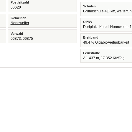
Postleitzahl
Schulen
66620
Grundschule 4,0 km, weiterfü
Gemeinde
ÖPNV
Nonnweiler
Dorfplatz, Kastel Nonnweiler 
Vorwahl
Breitband
06873, 06875
49,4 % Gigabit-Verfügbarkeit
Fernstraße
A 1 437 m, 17.352 Kfz/Tag