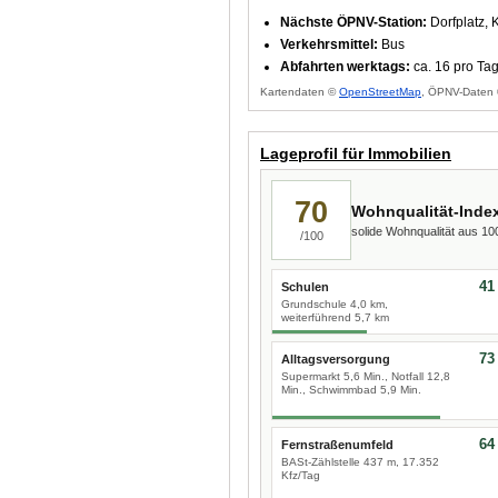
Nächste ÖPNV-Station:
Dorfplatz, 
Verkehrsmittel:
Bus
Abfahrten werktags:
ca. 16 pro Ta
Kartendaten ©
OpenStreetMap
, ÖPNV-Daten 
Lageprofil für Immobilien
70
Wohnqualität-Inde
solide Wohnqualität aus 1
/100
41
Schulen
Grundschule 4,0 km,
weiterführend 5,7 km
73
Alltagsversorgung
Supermarkt 5,6 Min., Notfall 12,8
Min., Schwimmbad 5,9 Min.
64
Fernstraßenumfeld
BASt-Zählstelle 437 m, 17.352
Kfz/Tag