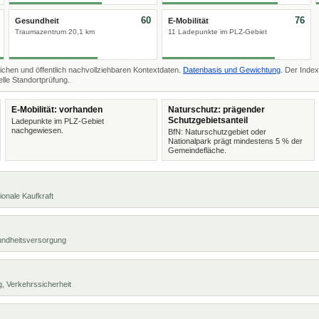
60
76
Gesundheit
E-Mobilität
Traumazentrum 20,1 km
11 Ladepunkte im PLZ-Gebiet
ichen und öffentlich nachvollziehbaren Kontextdaten.
Datenbasis und Gewichtung
. Der Index
lle Standortprüfung.
E-Mobilität: vorhanden
Naturschutz: prägender
Schutzgebietsanteil
Ladepunkte im PLZ-Gebiet
nachgewiesen.
BfN: Naturschutzgebiet oder
Nationalpark prägt mindestens 5 % der
Gemeindefläche.
ionale Kaufkraft
undheitsversorgung
, Verkehrssicherheit