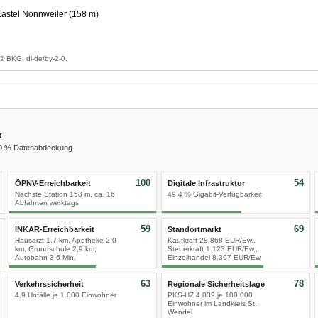
Kastel Nonnweiler (158 m)
g
© BKG, dl-de/by-2-0.
x
00 % Datenabdeckung.
100
54
ÖPNV-Erreichbarkeit
Digitale Infrastruktur
Nächste Station 158 m, ca. 16
49,4 % Gigabit-Verfügbarkeit
Abfahrten werktags
59
69
INKAR-Erreichbarkeit
Standortmarkt
Hausarzt 1,7 km, Apotheke 2,0
Kaufkraft 28.868 EUR/Ew.,
km, Grundschule 2,9 km,
Steuerkraft 1.123 EUR/Ew.,
Autobahn 3,6 Min.
Einzelhandel 8.397 EUR/Ew.
63
78
Verkehrssicherheit
Regionale Sicherheitslage
4,9 Unfälle je 1.000 Einwohner
PKS-HZ 4.039 je 100.000
Einwohner im Landkreis St.
Wendel