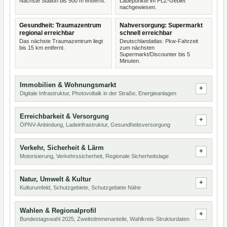
Nächste Station bis 500 m entfernt.
Ladepunkte im PLZ-Gebiet
nachgewiesen.
Gesundheit: Traumazentrum
Nahversorgung: Supermarkt
regional erreichbar
schnell erreichbar
Das nächste Traumazentrum liegt
Deutschlandatlas: Pkw-Fahrzeit
bis 15 km entfernt.
zum nächsten
Supermarkt/Discounter bis 5
Minuten.
Immobilien & Wohnungsmarkt
Digitale Infrastruktur, Photovoltaik in der Straße, Energieanlagen
Erreichbarkeit & Versorgung
ÖPNV-Anbindung, Ladeinfrastruktur, Gesundheitsversorgung
Verkehr, Sicherheit & Lärm
Motorisierung, Verkehrssicherheit, Regionale Sicherheitslage
Natur, Umwelt & Kultur
Kulturumfeld, Schutzgebiete, Schutzgebiete Nähe
Wahlen & Regionalprofil
Bundestagswahl 2025, Zweitstimmenanteile, Wahlkreis-Strukturdaten