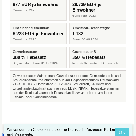
977 EUR je Einwohner
28.739 EUR je
Einwohner
Gemeinde, 2023
Gemeinde, 2023
Einzelhandelskaufkraft
Arbeitsort-Beschäftigte
8.228 EUR je Einwohner
1.132
Gemeinde, 2023
Stand 30.06.2024
Gewerbesteuer
Grundsteuer B
380 % Hebesatz
350 % Hebesatz
Regionaldatenbank 31.12.2024
bebaute/bebaubare Grundstücke
Gewerbesteuer-Aufkommen, Gewerbesteuer netto, Gemeindeanteile und
Steuereinnahmekraft stammen aus der Regionaldatenbank Deutschland
71231-01-03-5, Datenstand 31.12.2023. Steuerkraft, Kaufkraft und
Einzelhandelskaufkraft stammen aus BBSR INKAR. Hebesätze stammen
aus der Regionaldatenbank Deutschland bzw. aktuelleren amtlichen
Landes- oder Gemeindedaten.
Wir verwenden Cookies und externe Dienste für Anzeigen, Karten
OK
·
·
und Messwerte.
Impressum
Straßenindex
Valid CSS