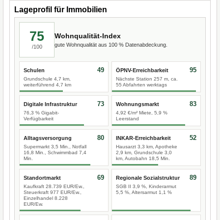
Lageprofil für Immobilien
75
Wohnqualität-Index
gute Wohnqualität aus 100 % Datenabdeckung.
/100
49
95
Schulen
ÖPNV-Erreichbarkeit
Grundschule 4,7 km,
Nächste Station 257 m, ca.
weiterführend 4,7 km
55 Abfahrten werktags
73
83
Digitale Infrastruktur
Wohnungsmarkt
76,3 % Gigabit-
4,92 €/m² Miete, 5,9 %
Verfügbarkeit
Leerstand
80
52
Alltagsversorgung
INKAR-Erreichbarkeit
Supermarkt 3,5 Min., Notfall
Hausarzt 3,3 km, Apotheke
16,8 Min., Schwimmbad 7,4
2,9 km, Grundschule 3,0
Min.
km, Autobahn 18,5 Min.
69
89
Standortmarkt
Regionale Sozialstruktur
Kaufkraft 28.739 EUR/Ew.,
SGB II 3,9 %, Kinderarmut
Steuerkraft 977 EUR/Ew.,
5,5 %, Altersarmut 1,1 %
Einzelhandel 8.228
EUR/Ew.