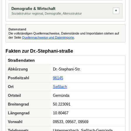
Demografie & Wirtschaft
Sozialstruktur regional, Demografie, Altersstruktur
Datenstand
Die vollständigen Quellennachweise, Datenstände und Importdaten stehen auf
der Seite
Quellennachweise und Datenimporte
.
Fakten zur Dr.-Stephani-straße
Straßendaten
Abkürzung
Dr.-Stephani-Str.
Postleitzahl
96145
Ort
Seßlach
Ortsteil
Gemünda
Breitengrad
50.223091
Längengrad
10.80467
Vorwahl
09533, 09567, 09569
Telefonnetz
Untermerzbach, Seßlach-Gemünda,