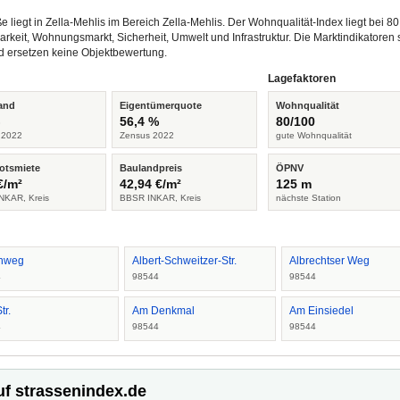
 liegt in Zella-Mehlis im Bereich Zella-Mehlis. Der Wohnqualität-Index liegt bei 
rkeit, Wohnungsmarkt, Sicherheit, Umwelt und Infrastruktur. Die Marktindikato
d ersetzen keine Objektbewertung.
Lagefaktoren
and
Eigentümerquote
Wohnqualität
%
56,4 %
80/100
 2022
Zensus 2022
gute Wohnqualität
otsmiete
Baulandpreis
ÖPNV
€/m²
42,94 €/m²
125 m
NKAR, Kreis
BBSR INKAR, Kreis
nächste Station
nweg
Albert-Schweitzer-Str.
Albrechtser Weg
4
98544
98544
tr.
Am Denkmal
Am Einsiedel
4
98544
98544
uf strassenindex.de