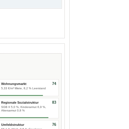
74
Wohnungsmarkt
5,33 €/m² Miete, 8,2 % Leerstand
83
Regionale Sozialstruktur
SGB II 5,0 %, Kinderarmut 6,9 %,
Altersarmut 0,8 %
76
Umfeldstruktur