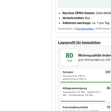
Nächste ÖPNV-Station:
Zella-Mehli
Verkehrsmittel:
Bus
Abfahrten werktags:
ca. 7 pro Tag
Kartendaten ©
OpenStreetMap
, ÖPNV-Daten 
Lageprofil für Immobilien
80
Wohnqualität-Inde
gute Wohnqualität aus 10
/100
100
Schulen
Grundschule 298 m,
weiterführend 906 m
86
Alltagsversorgung
Supermarkt 2,8 Min., Notfall 16,3
Min., Schwimmbad 3,8 Min.
52
Fernstraßenumfeld