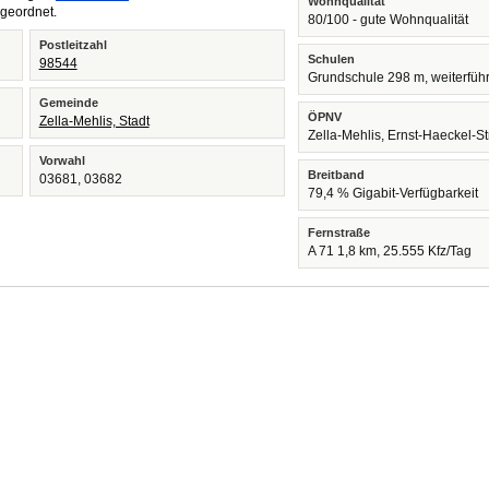
Wohnqualität
geordnet.
80/100 - gute Wohnqualität
Postleitzahl
Schulen
98544
Grundschule 298 m, weiterfüh
Gemeinde
ÖPNV
Zella-Mehlis, Stadt
Zella-Mehlis, Ernst-Haeckel-
Vorwahl
Breitband
03681, 03682
79,4 % Gigabit-Verfügbarkeit
Fernstraße
A 71 1,8 km, 25.555 Kfz/Tag