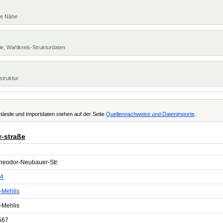
te Nähe
e, Wahlkreis-Strukturdaten
struktur
tände und Importdaten stehen auf der Seite
Quellennachweise und Datenimporte
.
r-straße
Theodor-Neubauer-Str.
4
-Mehlis
-Mehlis
567