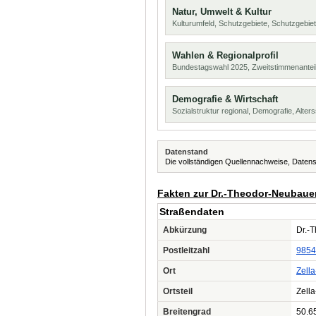
Natur, Umwelt & Kultur
Kulturumfeld, Schutzgebiete, Schutzgebie
Wahlen & Regionalprofil
Bundestagswahl 2025, Zweitstimmenanteil
Demografie & Wirtschaft
Sozialstruktur regional, Demografie, Alters
Datenstand
Die vollständigen Quellennachweise, Datens
Fakten zur Dr.-Theodor-Neubaue
Straßendaten
Abkürzung
Dr.-
Postleitzahl
9854
Ort
Zella
Ortsteil
Zella
Breitengrad
50.6