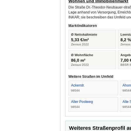
Wohnen und Immobilienmarkt
Die Straße Dr.-Theodor-Neubauer-straße
Lage anhand von Versorgung, Erreichba
INKAR; sie beschreiben das Umfeld un
Marktindikatoren
Ø Nettokaltmiete
Leerst
5,33 €/m²
8,2 
Zensus 2022
Zensus
Ø Wohnfläche
Angeb
86,0 m²
7,00 
Zensus 2022
BBSR I
Weitere Straßen im Umfeld
Ackerstr.
Ahor
98544
9854
Alter Postweg
Alte S
98544
9854
Weiteres Straßenprofil a