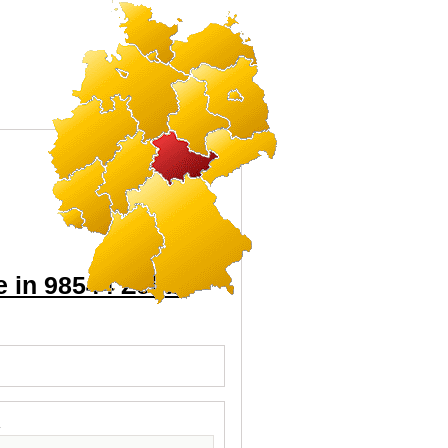
 in 98544 Zella-
l