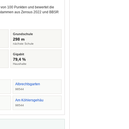
80 von 100 Punkten und bewertet die
ren stammen aus Zensus 2022 und BBSR
Grundschule
298 m
nächste Schule
Gigabit
79,4 %
Haushalte
Albrechtsgarten
98544
Am Köhlersgehäu
98544