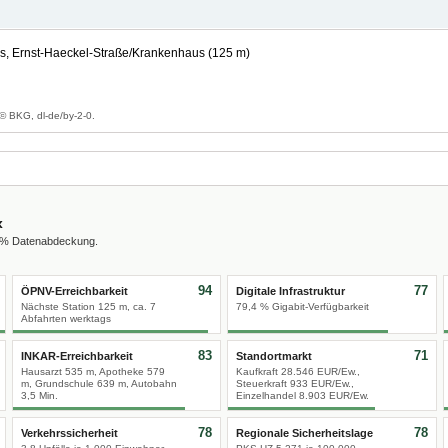
s, Ernst-Haeckel-Straße/Krankenhaus (125 m)
© BKG, dl-de/by-2-0.
x
0 % Datenabdeckung.
94
77
ÖPNV-Erreichbarkeit
Digitale Infrastruktur
Nächste Station 125 m, ca. 7
79,4 % Gigabit-Verfügbarkeit
Abfahrten werktags
83
71
INKAR-Erreichbarkeit
Standortmarkt
Hausarzt 535 m, Apotheke 579
Kaufkraft 28.546 EUR/Ew.,
m, Grundschule 639 m, Autobahn
Steuerkraft 933 EUR/Ew.,
3,5 Min.
Einzelhandel 8.903 EUR/Ew.
78
78
Verkehrssicherheit
Regionale Sicherheitslage