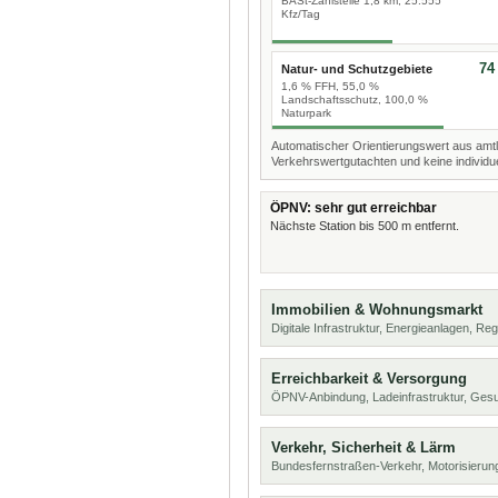
BASt-Zählstelle 1,8 km, 25.555
Kfz/Tag
74
Natur- und Schutzgebiete
1,6 % FFH, 55,0 %
Landschaftsschutz, 100,0 %
Naturpark
Automatischer Orientierungswert aus amtl
Verkehrswertgutachten und keine individue
ÖPNV: sehr gut erreichbar
Nächste Station bis 500 m entfernt.
Immobilien & Wohnungsmarkt
Digitale Infrastruktur, Energieanlagen, Reg
Erreichbarkeit & Versorgung
ÖPNV-Anbindung, Ladeinfrastruktur, Ges
Verkehr, Sicherheit & Lärm
Bundesfernstraßen-Verkehr, Motorisierung