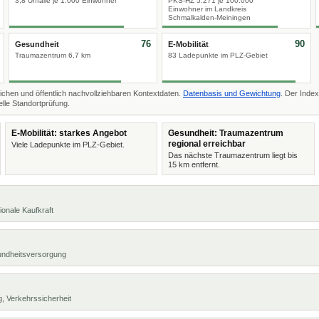
3,8 Unfälle je 1.000 Einwohner
PKS-HZ 5.271 je 100.000
Einwohner im Landkreis
Schmalkalden-Meiningen
76
90
Gesundheit
E-Mobilität
Traumazentrum 6,7 km
83 Ladepunkte im PLZ-Gebiet
ichen und öffentlich nachvollziehbaren Kontextdaten.
Datenbasis und Gewichtung
. Der Index
lle Standortprüfung.
E-Mobilität: starkes Angebot
Gesundheit: Traumazentrum
regional erreichbar
Viele Ladepunkte im PLZ-Gebiet.
Das nächste Traumazentrum liegt bis
15 km entfernt.
ionale Kaufkraft
undheitsversorgung
, Verkehrssicherheit