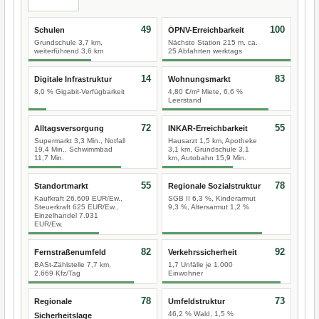
49
100
Schulen
ÖPNV-Erreichbarkeit
Grundschule 3,7 km,
Nächste Station 215 m, ca.
weiterführend 3,6 km
25 Abfahrten werktags
14
83
Digitale Infrastruktur
Wohnungsmarkt
8,0 % Gigabit-Verfügbarkeit
4,80 €/m² Miete, 6,6 %
Leerstand
72
55
Alltagsversorgung
INKAR-Erreichbarkeit
Supermarkt 3,3 Min., Notfall
Hausarzt 1,5 km, Apotheke
19,4 Min., Schwimmbad
3,1 km, Grundschule 3,1
11,7 Min.
km, Autobahn 15,9 Min.
55
78
Standortmarkt
Regionale Sozialstruktur
Kaufkraft 26.609 EUR/Ew.,
SGB II 6,3 %, Kinderarmut
Steuerkraft 625 EUR/Ew.,
9,3 %, Altersarmut 1,2 %
Einzelhandel 7.931
EUR/Ew.
82
92
Fernstraßenumfeld
Verkehrssicherheit
BASt-Zählstelle 7,7 km,
1,7 Unfälle je 1.000
2.669 Kfz/Tag
Einwohner
78
73
Regionale
Umfeldstruktur
46,2 % Wald, 1,5 %
Sicherheitslage