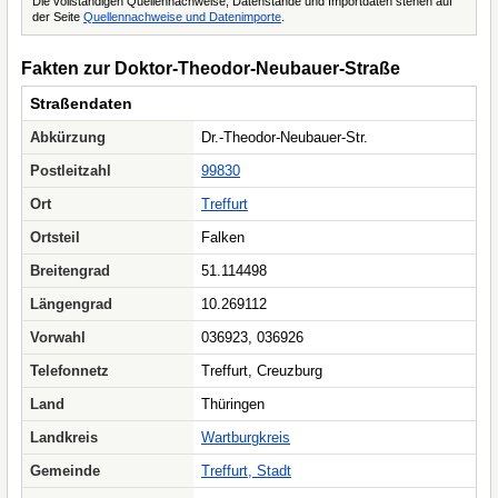
Die vollständigen Quellennachweise, Datenstände und Importdaten stehen auf
der Seite
Quellennachweise und Datenimporte
.
Fakten zur Doktor-Theodor-Neubauer-Straße
Straßendaten
Abkürzung
Dr.-Theodor-Neubauer-Str.
Postleitzahl
99830
Ort
Treffurt
Ortsteil
Falken
Breitengrad
51.114498
Längengrad
10.269112
Vorwahl
036923, 036926
Telefonnetz
Treffurt, Creuzburg
Land
Thüringen
Landkreis
Wartburgkreis
Gemeinde
Treffurt, Stadt