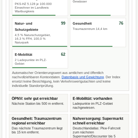
Gewässer
PKS-HZ 5.128 je 100.000
Einwohner im Landkreis
Wartburgkreis
99
76
Natur- und
Gesundheit
Traumazentrum 14,4 km
Schutzgebiete
4,5 % Naturschutzgebiet,
16,3 % FFH, 100,0 %
Naturpark
62
E-Mobilität
2 Ladepunkte im PLZ-
Gebiet
Automatischer Orientierungswert aus amtlichen und öffentlich
nachvollziehbaren Kontextdaten.
Datenbasis und Gewichtung
. Der Index
ersetzt keine Besichtigung, kein Verkehrswertgutachten und keine
individuelle Standortprüfung.
ÖPNV: sehr gut erreichbar
E-Mobilität: vorhanden
Nächste Station bis 500 m entfernt.
Ladepunkte im PLZ-Gebiet
nachgewiesen.
Gesundheit: Traumazentrum
Nahversorgung: Supermarkt
regional erreichbar
schnell erreichbar
Das nächste Traumazentrum liegt
Deutschlandatlas: Pkw-Fahrzeit
bis 15 km entfernt.
zum nächsten
Supermarkt/Discounter bis 5