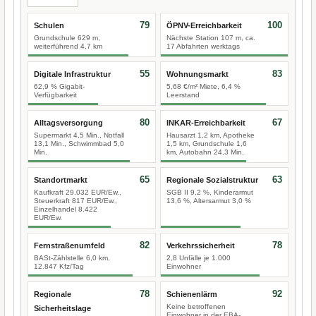
79
100
Schulen
ÖPNV-Erreichbarkeit
Grundschule 629 m,
Nächste Station 107 m, ca.
weiterführend 4,7 km
17 Abfahrten werktags
55
83
Digitale Infrastruktur
Wohnungsmarkt
62,9 % Gigabit-
5,68 €/m² Miete, 6,4 %
Verfügbarkeit
Leerstand
80
67
Alltagsversorgung
INKAR-Erreichbarkeit
Supermarkt 4,5 Min., Notfall
Hausarzt 1,2 km, Apotheke
13,1 Min., Schwimmbad 5,0
1,5 km, Grundschule 1,6
Min.
km, Autobahn 24,3 Min.
65
63
Standortmarkt
Regionale Sozialstruktur
Kaufkraft 29.032 EUR/Ew.,
SGB II 9,2 %, Kinderarmut
Steuerkraft 817 EUR/Ew.,
13,6 %, Altersarmut 3,0 %
Einzelhandel 8.422
EUR/Ew.
82
78
Fernstraßenumfeld
Verkehrssicherheit
BASt-Zählstelle 6,0 km,
2,8 Unfälle je 1.000
12.847 Kfz/Tag
Einwohner
78
92
Regionale
Schienenlärm
Keine betroffenen
Sicherheitslage
Einwohner in der EBA-