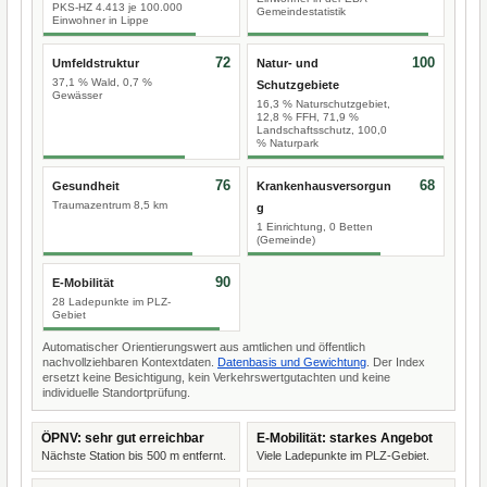
PKS-HZ 4.413 je 100.000
Gemeindestatistik
Einwohner in Lippe
72
100
Umfeldstruktur
Natur- und
37,1 % Wald, 0,7 %
Schutzgebiete
Gewässer
16,3 % Naturschutzgebiet,
12,8 % FFH, 71,9 %
Landschaftsschutz, 100,0
% Naturpark
76
68
Gesundheit
Krankenhausversorgun
Traumazentrum 8,5 km
g
1 Einrichtung, 0 Betten
(Gemeinde)
90
E-Mobilität
28 Ladepunkte im PLZ-
Gebiet
Automatischer Orientierungswert aus amtlichen und öffentlich
nachvollziehbaren Kontextdaten.
Datenbasis und Gewichtung
. Der Index
ersetzt keine Besichtigung, kein Verkehrswertgutachten und keine
individuelle Standortprüfung.
ÖPNV: sehr gut erreichbar
E-Mobilität: starkes Angebot
Nächste Station bis 500 m entfernt.
Viele Ladepunkte im PLZ-Gebiet.