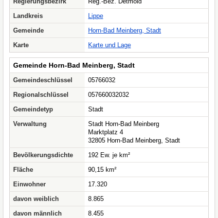
Regierungsbezirk
Reg.-Bez. Detmold
Landkreis
Lippe
Gemeinde
Horn-Bad Meinberg, Stadt
Karte
Karte und Lage
Gemeinde Horn-Bad Meinberg, Stadt
Gemeindeschlüssel
05766032
Regionalschlüssel
057660032032
Gemeindetyp
Stadt
Verwaltung
Stadt Horn-Bad Meinberg
Marktplatz 4
32805 Horn-Bad Meinberg, Stadt
Bevölkerungsdichte
192 Ew. je km²
Fläche
90,15 km²
Einwohner
17.320
davon weiblich
8.865
davon männlich
8.455