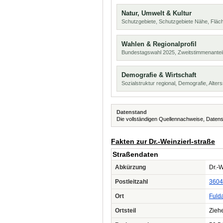
Natur, Umwelt & Kultur
Schutzgebiete, Schutzgebiete Nähe, Flä
Wahlen & Regionalprofil
Bundestagswahl 2025, Zweitstimmenanteil
Demografie & Wirtschaft
Sozialstruktur regional, Demografie, Alters
Datenstand
Die vollständigen Quellennachweise, Datens
Fakten zur Dr.-Weinzierl-straße
Straßendaten
Abkürzung
Dr.-W
Postleitzahl
3604
Ort
Fuld
Ortsteil
Zieh