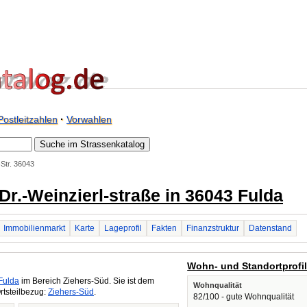
Postleitzahlen
·
Vorwahlen
-Str. 36043
/ Dr.-Weinzierl-straße in 36043 Fulda
Immobilienmarkt
Karte
Lageprofil
Fakten
Finanzstruktur
Datenstand
Wohn- und Standortprofi
Fulda
im Bereich Ziehers-Süd. Sie ist dem
Wohnqualität
rtsteilbezug:
Ziehers-Süd
.
82/100 - gute Wohnqualität