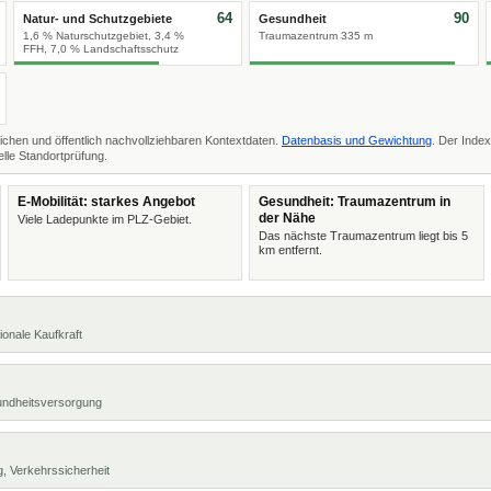
64
90
Natur- und Schutzgebiete
Gesundheit
1,6 % Naturschutzgebiet, 3,4 %
Traumazentrum 335 m
FFH, 7,0 % Landschaftsschutz
ichen und öffentlich nachvollziehbaren Kontextdaten.
Datenbasis und Gewichtung
. Der Index
lle Standortprüfung.
E-Mobilität: starkes Angebot
Gesundheit: Traumazentrum in
der Nähe
Viele Ladepunkte im PLZ-Gebiet.
Das nächste Traumazentrum liegt bis 5
km entfernt.
ionale Kaufkraft
undheitsversorgung
, Verkehrssicherheit