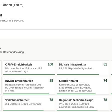
. Johann (178 m)
ag
© BKG, dl-de/by-2-0.
x
0 % Datenabdeckung.
100
81
ÖPNV-Erreichbarkeit
Digitale Infrastruktur
Nächste Station 178 m, ca. 184
88,4 % Gigabit-Verfügbarkeit
Abfahrten werktags
88
74
INKAR-Erreichbarkeit
Standortmarkt
Hausarzt 850 m, Apotheke 908
Kaufkraft 27.916 EUR/Ew.,
m, Grundschule 642 m, Autobahn
Steuerkraft 1.454 EUR/Ew.,
5,4 Min.
Einzelhandel 9.036 EUR/Ew.
78
78
Verkehrssicherheit
Regionale Sicherheitslage
3,4 Unfälle je 1.000 Einwohner
PKS-HZ 4.286 je 100.000
Einwohner im Landkreis Fulda