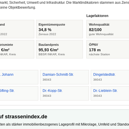
arkt, Sicherheit, Umwelt und Infrastruktur. Die Marktindikatoren stammen aus Z
keine Objektbewertung.
Lagefaktoren
and
Eigentümerquote
Wohnqualität
%
34,8 %
82/100
 2022
Zensus 2022
gute Wohnqualität
otsmiete
Baulandpreis
ÖPNV
 €/m²
95,93 €/m²
178 m
NKAR, Kreis
BBSR INKAR, Kreis
nächste Station
t. Johann
Damian-Schmitt-Str.
Dingelstedtstr.
3
36043
36043
öfling-Str.
Dr.-Kopp-Str.
Dr.-Lieblein-Str.
3
36043
36043
uf strassenindex.de
ten als stärker immobilienbezogenes Lageprofil mit Mikrolage, Umfeld und Standort