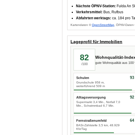
Nächste ÖPNV-Station:
Fulda An St
Verkehrsmittel:
Bus, Rufbus
Abfahrten werktags:
ca. 184 pro T
Kartendaten ©
OpenStreetMap
, ÖPNV-Daten 
Lageprofil für Immobilien
82
Wohnqualität-Inde
gute Wohnqualität aus 10
/100
93
Schulen
Grundschule 958 m,
weiterführend 509 m
92
Alltagsversorgung
Supermarkt 3,4 Min., Notfall 7,0
Min., Schwimmbad 6,7 Min.
64
Fernstraßenumfeld
BASt-Zählstelle 3,5 km, 48.929
Kfz/Tag