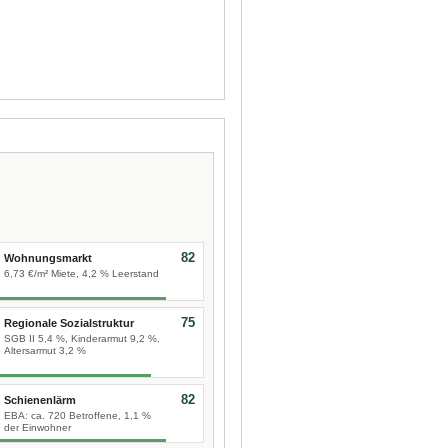
82
Wohnungsmarkt
6,73 €/m² Miete, 4,2 % Leerstand
75
Regionale Sozialstruktur
SGB II 5,4 %, Kinderarmut 9,2 %,
Altersarmut 3,2 %
82
Schienenlärm
EBA: ca. 720 Betroffene, 1,1 %
der Einwohner