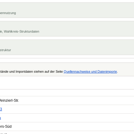
chennutzung
e, Wahlkreis-Strukturdaten
struktur
tände und Importdaten stehen auf der Seite
Quellennachweise und Datenimporte
.
einzierl-Str.
3
a
ers-Süd