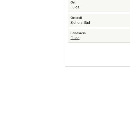
Ort
Fulda
Ortsteil
Ziehers-Süd
Landkreis
Fulda