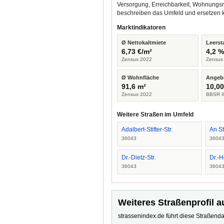
Versorgung, Erreichbarkeit, Wohnungsm
beschreiben das Umfeld und ersetzen 
Marktindikatoren
Ø Nettokaltmiete
Leerst
6,73 €/m²
4,2 
Zensus 2022
Zensus
Ø Wohnfläche
Angeb
91,6 m²
10,00
Zensus 2022
BBSR I
Weitere Straßen im Umfeld
Adalbert-Stifter-Str.
An S
36043
3604
Dr.-Dietz-Str.
Dr.-H
36043
3604
Weiteres Straßenprofil a
strassenindex.de führt diese Straßenda