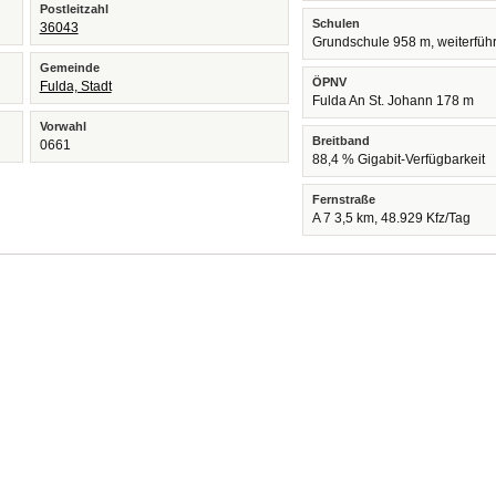
Postleitzahl
Schulen
36043
Grundschule 958 m, weiterfüh
Gemeinde
ÖPNV
Fulda, Stadt
Fulda An St. Johann 178 m
Vorwahl
Breitband
0661
88,4 % Gigabit-Verfügbarkeit
Fernstraße
A 7 3,5 km, 48.929 Kfz/Tag