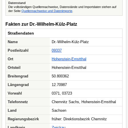
Datenstand
Die vollständigen Quellennachweise, Datenstände und Importdaten stehen auf
der Seite
Quellennachweise und Datenimporte
.
Fakten zur Dr.-Wilhelm-Külz-Platz
Straßendaten
Name
Dr.-Wilhelm-Külz-Platz
Postleitzahl
09337
Ort
Hohenstein-Ernstthal
Ortsteil
Hohenstein-Ernstthal
Breitengrad
50.800362
Längengrad
12.70987
Vorwahl
0371, 03723
Telefonnetz
Chemnitz Sachs, Hohenstein-Ernstthal
Land
Sachsen
Regierungsbezirk
früher: Direktionsbezirk Chemnitz
Landkreis
Zwickau