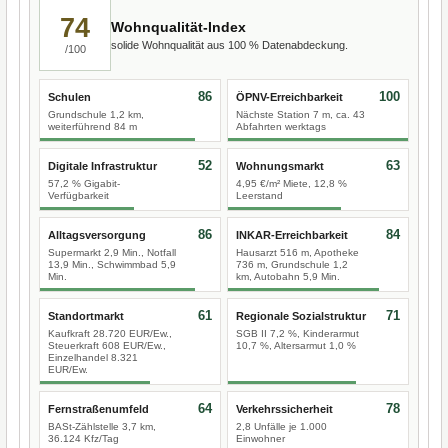
74
Wohnqualität-Index
solide Wohnqualität aus 100 % Datenabdeckung.
/100
86
100
Schulen
ÖPNV-Erreichbarkeit
Grundschule 1,2 km,
Nächste Station 7 m, ca. 43
weiterführend 84 m
Abfahrten werktags
52
63
Digitale Infrastruktur
Wohnungsmarkt
57,2 % Gigabit-
4,95 €/m² Miete, 12,8 %
Verfügbarkeit
Leerstand
86
84
Alltagsversorgung
INKAR-Erreichbarkeit
Supermarkt 2,9 Min., Notfall
Hausarzt 516 m, Apotheke
13,9 Min., Schwimmbad 5,9
736 m, Grundschule 1,2
Min.
km, Autobahn 5,9 Min.
61
71
Standortmarkt
Regionale Sozialstruktur
Kaufkraft 28.720 EUR/Ew.,
SGB II 7,2 %, Kinderarmut
Steuerkraft 608 EUR/Ew.,
10,7 %, Altersarmut 1,0 %
Einzelhandel 8.321
EUR/Ew.
64
78
Fernstraßenumfeld
Verkehrssicherheit
BASt-Zählstelle 3,7 km,
2,8 Unfälle je 1.000
36.124 Kfz/Tag
Einwohner