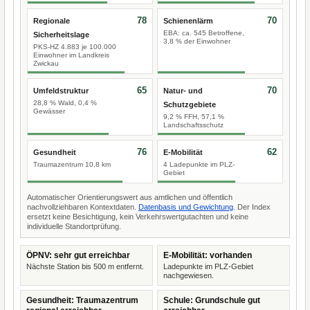
78
70
Regionale
Schienenlärm
EBA: ca. 545 Betroffene,
Sicherheitslage
3,8 % der Einwohner
PKS-HZ 4.883 je 100.000
Einwohner im Landkreis
Zwickau
65
70
Umfeldstruktur
Natur- und
28,8 % Wald, 0,4 %
Schutzgebiete
Gewässer
9,2 % FFH, 57,1 %
Landschaftsschutz
76
62
Gesundheit
E-Mobilität
Traumazentrum 10,8 km
4 Ladepunkte im PLZ-
Gebiet
Automatischer Orientierungswert aus amtlichen und öffentlich
nachvollziehbaren Kontextdaten.
Datenbasis und Gewichtung
. Der Index
ersetzt keine Besichtigung, kein Verkehrswertgutachten und keine
individuelle Standortprüfung.
ÖPNV: sehr gut erreichbar
E-Mobilität: vorhanden
Nächste Station bis 500 m entfernt.
Ladepunkte im PLZ-Gebiet
nachgewiesen.
Gesundheit: Traumazentrum
Schule: Grundschule gut