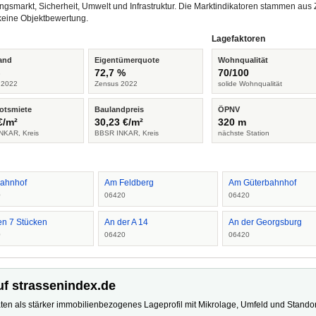
ngsmarkt, Sicherheit, Umwelt und Infrastruktur. Die Marktindikatoren stammen a
keine Objektbewertung.
Lagefaktoren
and
Eigentümerquote
Wohnqualität
%
72,7 %
70/100
 2022
Zensus 2022
solide Wohnqualität
otsmiete
Baulandpreis
ÖPNV
€/m²
30,23 €/m²
320 m
NKAR, Kreis
BBSR INKAR, Kreis
nächste Station
ahnhof
Am Feldberg
Am Güterbahnhof
0
06420
06420
en 7 Stücken
An der A 14
An der Georgsburg
0
06420
06420
uf strassenindex.de
ten als stärker immobilienbezogenes Lageprofil mit Mikrolage, Umfeld und Standort