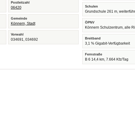
Postleitzahl
Schulen
06420
Grundschule 261 m, weiterfüh
Gemeinde
ÖPNV
Könnern, Stadt
Könnern Schulzentrum, alle R
Vorwahl
Breitband
034691, 034692
3,1 % Gigabit-Verfügbarkeit
Fernstraße
B 6 14,4 km, 7.664 Kfz/Tag