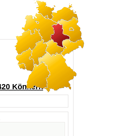
6420 Könnern
l