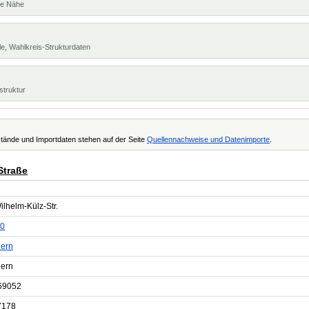
te Nähe
e, Wahlkreis-Strukturdaten
struktur
tände und Importdaten stehen auf der Seite
Quellennachweise und Datenimporte
.
Straße
ilhelm-Külz-Str.
0
ern
ern
69052
7178