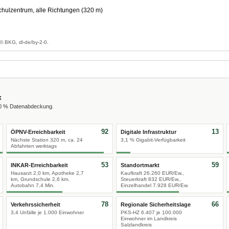
hulzentrum, alle Richtungen (320 m)
g
© BKG, dl-de/by-2-0.
x
00 % Datenabdeckung.
92
13
ÖPNV-Erreichbarkeit
Digitale Infrastruktur
Nächste Station 320 m, ca. 24
3,1 % Gigabit-Verfügbarkeit
Abfahrten werktags
53
59
INKAR-Erreichbarkeit
Standortmarkt
Hausarzt 2,0 km, Apotheke 2,7
Kaufkraft 26.260 EUR/Ew.,
km, Grundschule 2,6 km,
Steuerkraft 832 EUR/Ew.,
Autobahn 7,4 Min.
Einzelhandel 7.928 EUR/Ew.
78
66
Verkehrssicherheit
Regionale Sicherheitslage
3,4 Unfälle je 1.000 Einwohner
PKS-HZ 6.407 je 100.000
Einwohner im Landkreis
Salzlandkreis