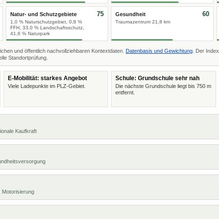
75
60
Natur- und Schutzgebiete
Gesundheit
1,0 % Naturschutzgebiet, 0,8 %
Traumazentrum 21,8 km
FFH, 33,0 % Landschaftsschutz,
41,6 % Naturpark
ichen und öffentlich nachvollziehbaren Kontextdaten.
Datenbasis und Gewichtung
. Der Index
lle Standortprüfung.
E-Mobilität: starkes Angebot
Schule: Grundschule sehr nah
Viele Ladepunkte im PLZ-Gebiet.
Die nächste Grundschule liegt bis 750 m
entfernt.
ionale Kaufkraft
undheitsversorgung
 Motorisierung