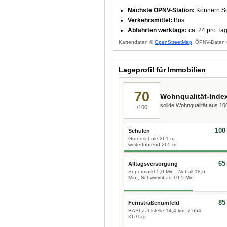
Nächste ÖPNV-Station:
Könnern Sc
Verkehrsmittel:
Bus
Abfahrten werktags:
ca. 24 pro Ta
Kartendaten ©
OpenStreetMap
, ÖPNV-Daten 
Lageprofil für Immobilien
70
Wohnqualität-Inde
solide Wohnqualität aus 1
/100
100
Schulen
Grundschule 261 m,
weiterführend 265 m
65
Alltagsversorgung
Supermarkt 5,0 Min., Notfall 18,6
Min., Schwimmbad 10,5 Min.
85
Fernstraßenumfeld
BASt-Zählstelle 14,4 km, 7.664
Kfz/Tag