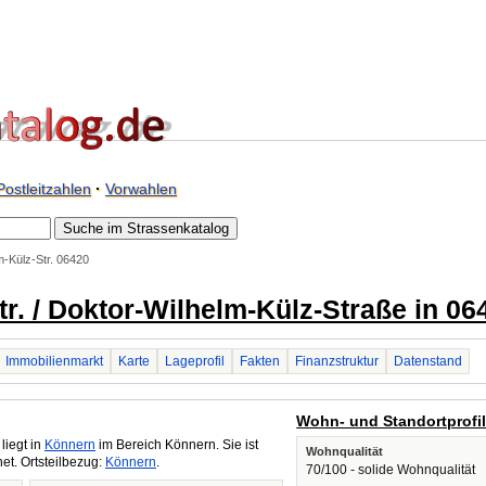
Postleitzahlen
·
Vorwahlen
m-Külz-Str. 06420
tr. / Doktor-Wilhelm-Külz-Straße in 0
Immobilienmarkt
Karte
Lageprofil
Fakten
Finanzstruktur
Datenstand
Wohn- und Standortprofi
liegt in
Könnern
im Bereich Könnern. Sie ist
Wohnqualität
t. Ortsteilbezug:
Könnern
.
70/100 - solide Wohnqualität