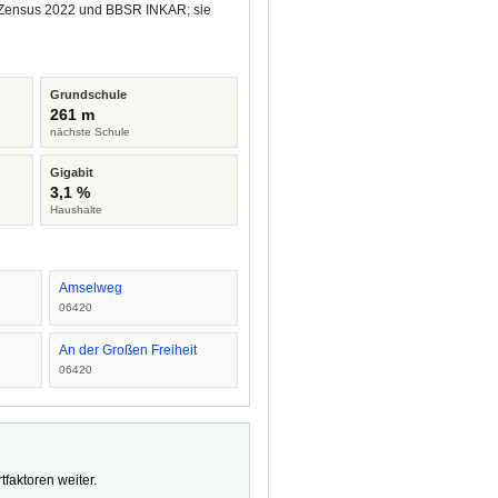
us Zensus 2022 und BBSR INKAR; sie
Grundschule
261 m
nächste Schule
Gigabit
3,1 %
Haushalte
Amselweg
06420
An der Großen Freiheit
06420
faktoren weiter.