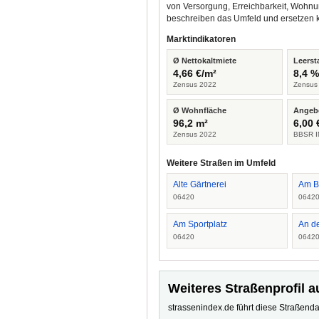
von Versorgung, Erreichbarkeit, Wohnu
beschreiben das Umfeld und ersetzen 
Marktindikatoren
Ø Nettokaltmiete
Leerst
4,66 €/m²
8,4 
Zensus 2022
Zensus
Ø Wohnfläche
Angeb
96,2 m²
6,00 
Zensus 2022
BBSR I
Weitere Straßen im Umfeld
Alte Gärtnerei
Am B
06420
0642
Am Sportplatz
An d
06420
0642
Weiteres Straßenprofil a
strassenindex.de führt diese Straßenda