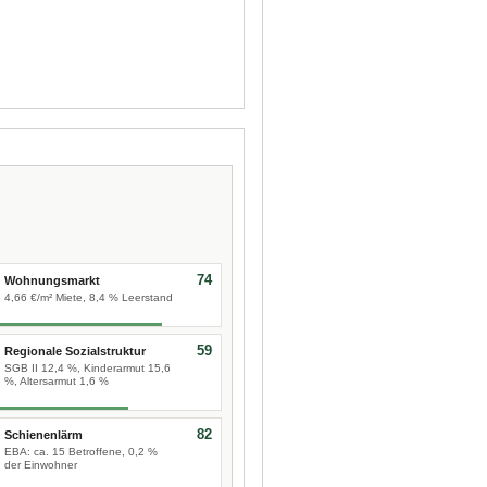
74
Wohnungsmarkt
4,66 €/m² Miete, 8,4 % Leerstand
59
Regionale Sozialstruktur
SGB II 12,4 %, Kinderarmut 15,6
%, Altersarmut 1,6 %
82
Schienenlärm
EBA: ca. 15 Betroffene, 0,2 %
der Einwohner