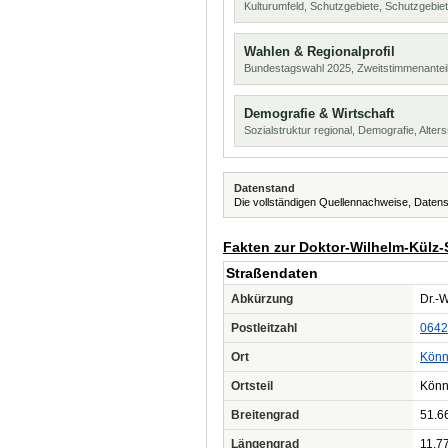
Kulturumfeld, Schutzgebiete, Schutzgebie
Wahlen & Regionalprofil
Bundestagswahl 2025, Zweitstimmenanteil
Demografie & Wirtschaft
Sozialstruktur regional, Demografie, Alters
Datenstand
Die vollständigen Quellennachweise, Datens
Fakten zur Doktor-Wilhelm-Külz-
Straßendaten
Abkürzung
Dr.-W
Postleitzahl
0642
Ort
Könn
Ortsteil
Könn
Breitengrad
51.6
Längengrad
11.7