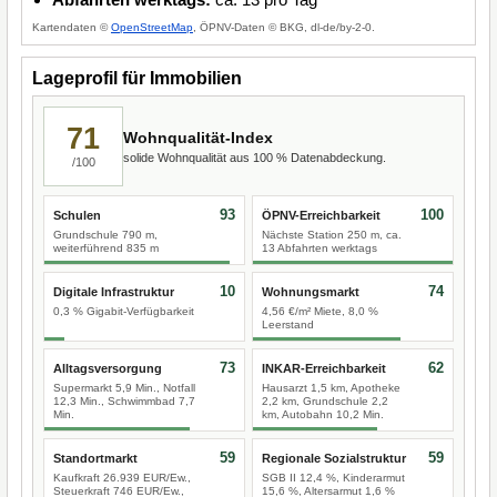
Kartendaten ©
OpenStreetMap
, ÖPNV-Daten © BKG, dl-de/by-2-0.
Lageprofil für Immobilien
71
Wohnqualität-Index
solide Wohnqualität aus 100 % Datenabdeckung.
/100
93
100
Schulen
ÖPNV-Erreichbarkeit
Grundschule 790 m,
Nächste Station 250 m, ca.
weiterführend 835 m
13 Abfahrten werktags
10
74
Digitale Infrastruktur
Wohnungsmarkt
0,3 % Gigabit-Verfügbarkeit
4,56 €/m² Miete, 8,0 %
Leerstand
73
62
Alltagsversorgung
INKAR-Erreichbarkeit
Supermarkt 5,9 Min., Notfall
Hausarzt 1,5 km, Apotheke
12,3 Min., Schwimmbad 7,7
2,2 km, Grundschule 2,2
Min.
km, Autobahn 10,2 Min.
59
59
Standortmarkt
Regionale Sozialstruktur
Kaufkraft 26.939 EUR/Ew.,
SGB II 12,4 %, Kinderarmut
Steuerkraft 746 EUR/Ew.,
15,6 %, Altersarmut 1,6 %