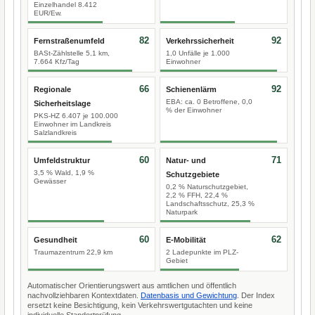
Einzelhandel 8.412
EUR/Ew.
82
92
Fernstraßenumfeld
Verkehrssicherheit
BASt-Zählstelle 5,1 km,
1,0 Unfälle je 1.000
7.664 Kfz/Tag
Einwohner
66
92
Regionale
Schienenlärm
EBA: ca. 0 Betroffene, 0,0
Sicherheitslage
% der Einwohner
PKS-HZ 6.407 je 100.000
Einwohner im Landkreis
Salzlandkreis
60
71
Umfeldstruktur
Natur- und
3,5 % Wald, 1,9 %
Schutzgebiete
Gewässer
0,2 % Naturschutzgebiet,
2,2 % FFH, 22,4 %
Landschaftsschutz, 25,3 %
Naturpark
60
62
Gesundheit
E-Mobilität
Traumazentrum 22,9 km
2 Ladepunkte im PLZ-
Gebiet
Automatischer Orientierungswert aus amtlichen und öffentlich
nachvollziehbaren Kontextdaten.
Datenbasis und Gewichtung
. Der Index
ersetzt keine Besichtigung, kein Verkehrswertgutachten und keine