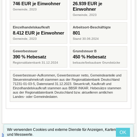
746 EUR je Einwohner
26.939 EUR je
Einwohner
Gemeinde, 2023
Gemeinde, 2023
Einzelhandelskaufkraft
Arbeitsort-Beschäftigte
8.412 EUR je Einwohner
801
Gemeinde, 2023
Stand 30.06.2024
Gewerbesteuer
Grundsteuer B
390 % Hebesatz
450 % Hebesatz
Regionaldatenbank 31.12.2024
bebaute/bebaubare Grundstücke
Gewerbesteuer-Aufkommen, Gewerbesteuer netto, Gemeindeanteile und
Steuereinnahmekraft stammen aus der Regionaldatenbank Deutschland
71231-01-03-5, Datenstand 31.12.2023. Steuerkraft, Kaufkraft und
Einzelhandelskaufkraft stammen aus BBSR INKAR. Hebesätze stammen
aus der Regionaldatenbank Deutschland bzw. aktuelleren amtlichen
Landes- oder Gemeindedaten.
Wir verwenden Cookies und externe Dienste für Anzeigen, Karten
OK
·
·
und Messwerte.
Impressum
Straßenindex
Valid CSS