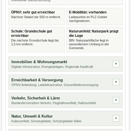
individuelle Standortprüfung.
ÖPNV: sehr gut erreichbar
E-Mobilität: vorhanden
Nächste Station bis 500 m entfernt.
Ladepunkte im PLZ-Gebiet
nachgewiesen.
Schule: Grundschule gut
Naturumfeld: Naturpark prägt
erreichbar
die Lage
Die nächste Grundschule liegt bis
BfN: Naturparkfläche liegt in
1,5 km entfernt.
wesentlichem Umfang in der
Gemeinde.
Immobilien & Wohnungsmarkt
Digitale Infrastruktur, Energieanlagen, Regionale Kaufkraft
Erreichbarkeit & Versorgung
ÖPNV-Anbindung, Ladeinfrastruktur, Gesundheitsversorgung
Verkehr, Sicherheit & Lärm
Bundesfernstraßen-Verkehr, Flughafenumfeld, Hafenumfeld
Natur, Umwelt & Kultur
Kulturumfeld, Schutzgebiete, Schutzgebiete Nähe