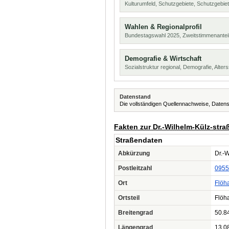
Kulturumfeld, Schutzgebiete, Schutzgebie
Wahlen & Regionalprofil
Bundestagswahl 2025, Zweitstimmenanteil
Demografie & Wirtschaft
Sozialstruktur regional, Demografie, Alters
Datenstand
Die vollständigen Quellennachweise, Datens
Fakten zur Dr.-Wilhelm-Külz-stra
Straßendaten
Abkürzung
Dr.-W
Postleitzahl
0955
Ort
Flöh
Ortsteil
Flöh
Breitengrad
50.8
Längengrad
13.0