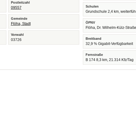
Postleitzahl
Schulen
09557
Grundschule 2,4 km, weiterfü
Gemeinde
ÖPNV
Flöha, Stadt
Flöha, Dr. Wilhelm-Külz-Straß
Vorwahl
Breitband
03726
32,9 % Gigabit-Verfügbarkeit
Fernstraße
B 174 8,3 km, 21.314 Kfz/Tag