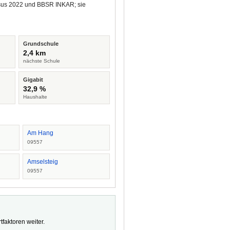
ensus 2022 und BBSR INKAR; sie
Grundschule
2,4 km
nächste Schule
Gigabit
32,9 %
Haushalte
Am Hang
09557
Amselsteig
09557
faktoren weiter.