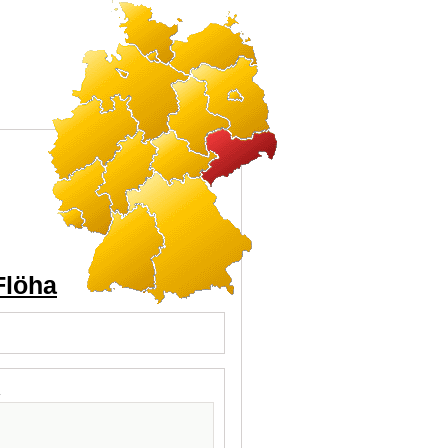
Flöha
l