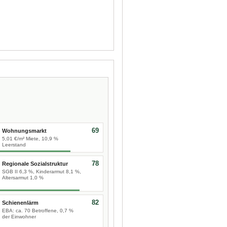
69
Wohnungsmarkt
5,01 €/m² Miete, 10,9 %
Leerstand
78
Regionale Sozialstruktur
SGB II 6,3 %, Kinderarmut 8,1 %,
Altersarmut 1,0 %
82
Schienenlärm
EBA: ca. 70 Betroffene, 0,7 %
der Einwohner