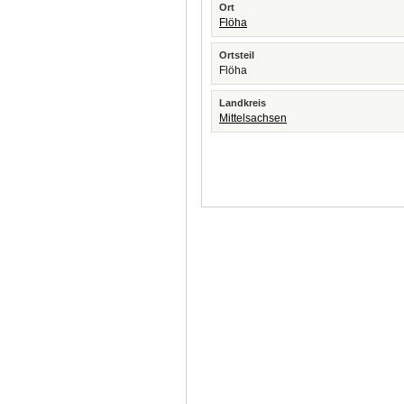
Ort
Flöha
Ortsteil
Flöha
Landkreis
Mittelsachsen