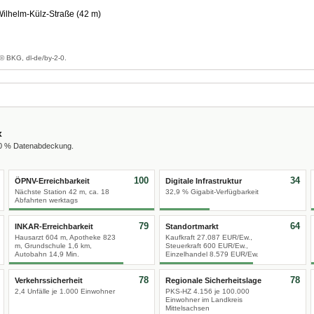
Wilhelm-Külz-Straße (42 m)
g
© BKG, dl-de/by-2-0.
x
00 % Datenabdeckung.
100
34
ÖPNV-Erreichbarkeit
Digitale Infrastruktur
Nächste Station 42 m, ca. 18
32,9 % Gigabit-Verfügbarkeit
Abfahrten werktags
79
64
INKAR-Erreichbarkeit
Standortmarkt
Hausarzt 604 m, Apotheke 823
Kaufkraft 27.087 EUR/Ew.,
m, Grundschule 1,6 km,
Steuerkraft 600 EUR/Ew.,
Autobahn 14,9 Min.
Einzelhandel 8.579 EUR/Ew.
78
78
Verkehrssicherheit
Regionale Sicherheitslage
2,4 Unfälle je 1.000 Einwohner
PKS-HZ 4.156 je 100.000
Einwohner im Landkreis
Mittelsachsen