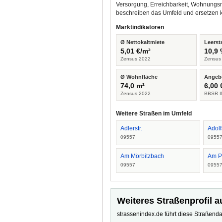
Versorgung, Erreichbarkeit, Wohnungsm
beschreiben das Umfeld und ersetzen 
Marktindikatoren
Ø Nettokaltmiete
Leerst
5,01 €/m²
10,9
Zensus 2022
Zensus
Ø Wohnfläche
Angeb
74,0 m²
6,00 
Zensus 2022
BBSR I
Weitere Straßen im Umfeld
Adlerstr.
Adolf
09557
0955
Am Mörbitzbach
Am P
09557
0955
Weiteres Straßenprofil a
strassenindex.de führt diese Straßenda