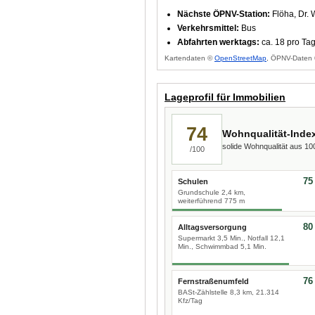
Nächste ÖPNV-Station:
Flöha, Dr. 
Verkehrsmittel:
Bus
Abfahrten werktags:
ca. 18 pro Ta
Kartendaten ©
OpenStreetMap
, ÖPNV-Daten 
Lageprofil für Immobilien
74
Wohnqualität-Inde
solide Wohnqualität aus 1
/100
75
Schulen
Grundschule 2,4 km,
weiterführend 775 m
80
Alltagsversorgung
Supermarkt 3,5 Min., Notfall 12,1
Min., Schwimmbad 5,1 Min.
76
Fernstraßenumfeld
BASt-Zählstelle 8,3 km, 21.314
Kfz/Tag