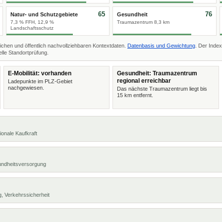
65
76
Natur- und Schutzgebiete
Gesundheit
7,3 % FFH, 12,9 %
Traumazentrum 8,3 km
Landschaftsschutz
ichen und öffentlich nachvollziehbaren Kontextdaten.
Datenbasis und Gewichtung
. Der Index
lle Standortprüfung.
E-Mobilität: vorhanden
Gesundheit: Traumazentrum
regional erreichbar
Ladepunkte im PLZ-Gebiet
nachgewiesen.
Das nächste Traumazentrum liegt bis
15 km entfernt.
ionale Kaufkraft
undheitsversorgung
, Verkehrssicherheit