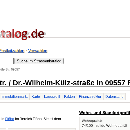
Postleitzahlen
·
Vorwahlen
ülz-Str. 09557
r. / Dr.-Wilhelm-Külz-straße in 09557 
Immobilienmarkt
Karte
Lageprofil
Fakten
Finanzstruktur
Datenstand
Wohn- und Standortprofi
t in
Flöha
im Bereich Flöha. Sie ist dem
Wohnqualität
74/100 - solide Wohnqualität