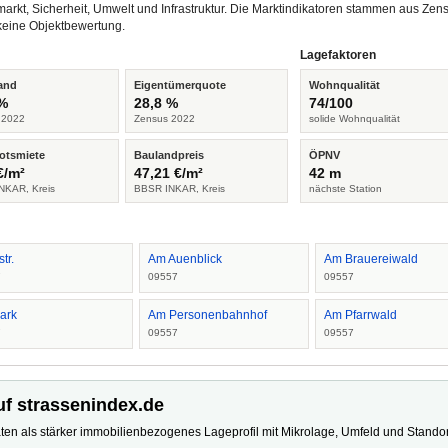
arkt, Sicherheit, Umwelt und Infrastruktur. Die Marktindikatoren stammen aus Z
keine Objektbewertung.
Lagefaktoren
and
Eigentümerquote
Wohnqualität
 %
28,8 %
74/100
 2022
Zensus 2022
solide Wohnqualität
otsmiete
Baulandpreis
ÖPNV
€/m²
47,21 €/m²
42 m
NKAR, Kreis
BBSR INKAR, Kreis
nächste Station
str.
Am Auenblick
Am Brauereiwald
7
09557
09557
ark
Am Personenbahnhof
Am Pfarrwald
7
09557
09557
uf strassenindex.de
ten als stärker immobilienbezogenes Lageprofil mit Mikrolage, Umfeld und Standort