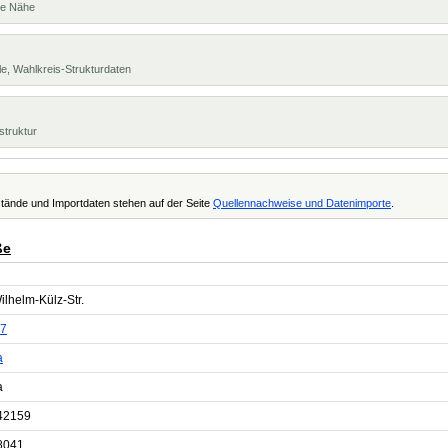
te Nähe
e, Wahlkreis-Strukturdaten
struktur
tände und Importdaten stehen auf der Seite
Quellennachweise und Datenimporte
.
ße
ilhelm-Külz-Str.
7
a
a
42159
8041