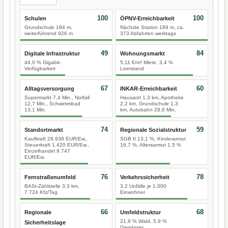
100
100
Schulen
ÖPNV-Erreichbarkeit
Grundschule 184 m,
Nächste Station 189 m, ca.
weiterführend 926 m
373 Abfahrten werktags
49
84
Digitale Infrastruktur
Wohnungsmarkt
44,0 % Gigabit-
5,11 €/m² Miete, 3,4 %
Verfügbarkeit
Leerstand
67
60
Alltagsversorgung
INKAR-Erreichbarkeit
Supermarkt 7,4 Min., Notfall
Hausarzt 1,3 km, Apotheke
12,7 Min., Schwimmbad
2,2 km, Grundschule 1,3
13,1 Min.
km, Autobahn 28,6 Min.
74
59
Standortmarkt
Regionale Sozialstruktur
Kaufkraft 28.938 EUR/Ew.,
SGB II 13,1 %, Kinderarmut
Steuerkraft 1.420 EUR/Ew.,
16,7 %, Altersarmut 1,5 %
Einzelhandel 9.747
EUR/Ew.
76
78
Fernstraßenumfeld
Verkehrssicherheit
BASt-Zählstelle 3,3 km,
3,2 Unfälle je 1.000
7.724 Kfz/Tag
Einwohner
66
68
Regionale
Umfeldstruktur
21,9 % Wald, 5,9 %
Sicherheitslage
Gewässer