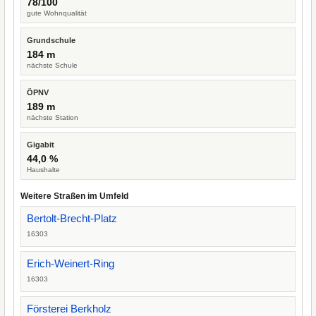
78/100
gute Wohnqualität
Grundschule
184 m
nächste Schule
ÖPNV
189 m
nächste Station
Gigabit
44,0 %
Haushalte
Weitere Straßen im Umfeld
Bertolt-Brecht-Platz
16303
Erich-Weinert-Ring
16303
Försterei Berkholz