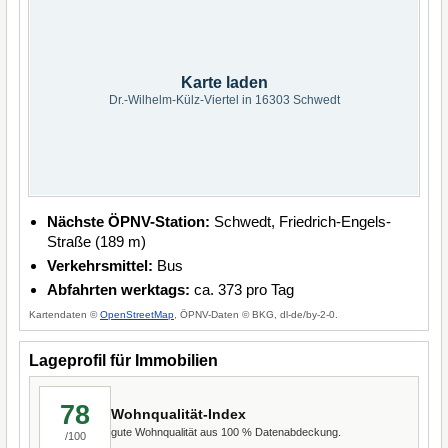
Karte laden
Dr.-Wilhelm-Külz-Viertel in 16303 Schwedt
Nächste ÖPNV-Station:
Schwedt, Friedrich-Engels-
Straße (189 m)
Verkehrsmittel:
Bus
Abfahrten werktags:
ca. 373 pro Tag
Kartendaten ©
OpenStreetMap
, ÖPNV-Daten © BKG, dl-de/by-2-0.
Lageprofil für Immobilien
78
Wohnqualität-Index
gute Wohnqualität aus 100 % Datenabdeckung.
/100