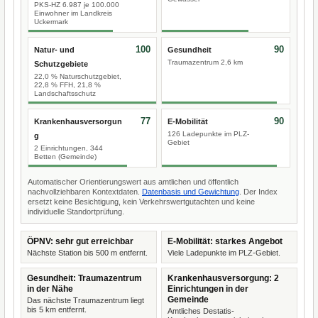
PKS-HZ 6.987 je 100.000
Einwohner im Landkreis
Uckermark
100
90
Natur- und
Gesundheit
Traumazentrum 2,6 km
Schutzgebiete
22,0 % Naturschutzgebiet,
22,8 % FFH, 21,8 %
Landschaftsschutz
77
90
Krankenhausversorgun
E-Mobilität
126 Ladepunkte im PLZ-
g
Gebiet
2 Einrichtungen, 344
Betten (Gemeinde)
Automatischer Orientierungswert aus amtlichen und öffentlich
nachvollziehbaren Kontextdaten.
Datenbasis und Gewichtung
. Der Index
ersetzt keine Besichtigung, kein Verkehrswertgutachten und keine
individuelle Standortprüfung.
ÖPNV: sehr gut erreichbar
E-Mobilität: starkes Angebot
Nächste Station bis 500 m entfernt.
Viele Ladepunkte im PLZ-Gebiet.
Gesundheit: Traumazentrum
Krankenhausversorgung: 2
in der Nähe
Einrichtungen in der
Gemeinde
Das nächste Traumazentrum liegt
bis 5 km entfernt.
Amtliches Destatis-