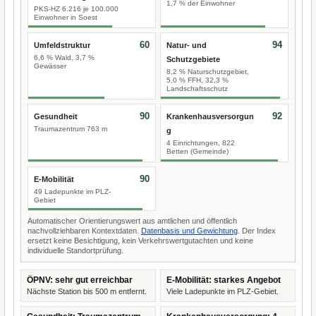
1,7 % der Einwohner
PKS-HZ 6.216 je 100.000
Einwohner in Soest
60
94
Umfeldstruktur
Natur- und
6,6 % Wald, 3,7 %
Schutzgebiete
Gewässer
8,2 % Naturschutzgebiet,
5,0 % FFH, 32,3 %
Landschaftsschutz
90
92
Gesundheit
Krankenhausversorgun
Traumazentrum 763 m
g
4 Einrichtungen, 822
Betten (Gemeinde)
90
E-Mobilität
49 Ladepunkte im PLZ-
Gebiet
Automatischer Orientierungswert aus amtlichen und öffentlich
nachvollziehbaren Kontextdaten.
Datenbasis und Gewichtung
. Der Index
ersetzt keine Besichtigung, kein Verkehrswertgutachten und keine
individuelle Standortprüfung.
ÖPNV: sehr gut erreichbar
E-Mobilität: starkes Angebot
Nächste Station bis 500 m entfernt.
Viele Ladepunkte im PLZ-Gebiet.