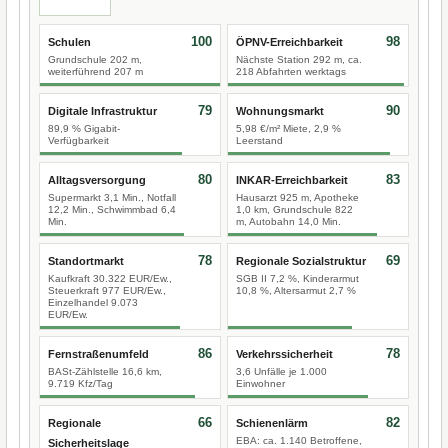
100
98
Schulen
ÖPNV-Erreichbarkeit
Grundschule 202 m,
Nächste Station 292 m, ca.
weiterführend 207 m
218 Abfahrten werktags
79
90
Digitale Infrastruktur
Wohnungsmarkt
89,9 % Gigabit-
5,98 €/m² Miete, 2,9 %
Verfügbarkeit
Leerstand
80
83
Alltagsversorgung
INKAR-Erreichbarkeit
Supermarkt 3,1 Min., Notfall
Hausarzt 925 m, Apotheke
12,2 Min., Schwimmbad 6,4
1,0 km, Grundschule 822
Min.
m, Autobahn 14,0 Min.
78
69
Standortmarkt
Regionale Sozialstruktur
Kaufkraft 30.322 EUR/Ew.,
SGB II 7,2 %, Kinderarmut
Steuerkraft 977 EUR/Ew.,
10,8 %, Altersarmut 2,7 %
Einzelhandel 9.073
EUR/Ew.
86
78
Fernstraßenumfeld
Verkehrssicherheit
BASt-Zählstelle 16,6 km,
3,6 Unfälle je 1.000
9.719 Kfz/Tag
Einwohner
66
82
Regionale
Schienenlärm
EBA: ca. 1.140 Betroffene,
Sicherheitslage