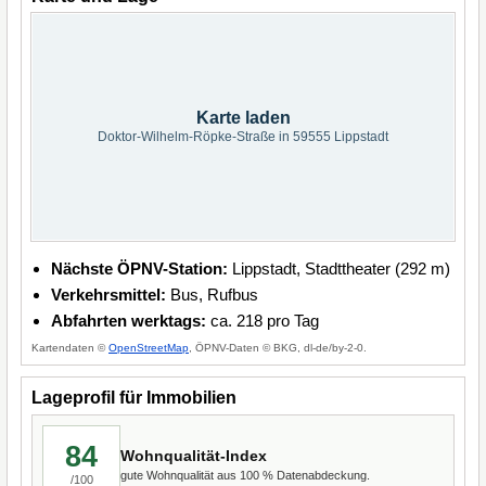
Karte laden
Doktor-Wilhelm-Röpke-Straße in 59555 Lippstadt
Nächste ÖPNV-Station:
Lippstadt, Stadttheater (292 m)
Verkehrsmittel:
Bus, Rufbus
Abfahrten werktags:
ca. 218 pro Tag
Kartendaten ©
OpenStreetMap
, ÖPNV-Daten © BKG, dl-de/by-2-0.
Lageprofil für Immobilien
84
Wohnqualität-Index
gute Wohnqualität aus 100 % Datenabdeckung.
/100