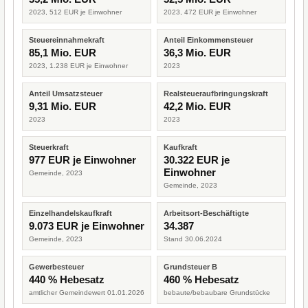
2023, 512 EUR je Einwohner
2023, 472 EUR je Einwohner
Steuereinnahmekraft
Anteil Einkommensteuer
85,1 Mio. EUR
36,3 Mio. EUR
2023, 1.238 EUR je Einwohner
2023
Anteil Umsatzsteuer
Realsteueraufbringungskraft
9,31 Mio. EUR
42,2 Mio. EUR
2023
2023
Steuerkraft
Kaufkraft
977 EUR je Einwohner
30.322 EUR je
Einwohner
Gemeinde, 2023
Gemeinde, 2023
Einzelhandelskaufkraft
Arbeitsort-Beschäftigte
9.073 EUR je Einwohner
34.387
Gemeinde, 2023
Stand 30.06.2024
Gewerbesteuer
Grundsteuer B
440 % Hebesatz
460 % Hebesatz
amtlicher Gemeindewert 01.01.2026
bebaute/bebaubare Grundstücke