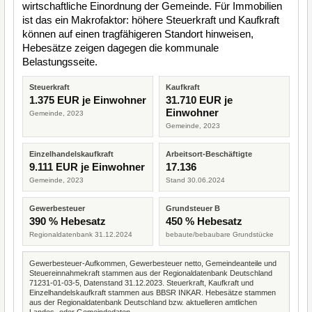
wirtschaftliche Einordnung der Gemeinde. Für Immobilien
ist das ein Makrofaktor: höhere Steuerkraft und Kaufkraft
können auf einen tragfähigeren Standort hinweisen,
Hebesätze zeigen dagegen die kommunale
Belastungsseite.
Steuerkraft
Kaufkraft
1.375 EUR je Einwohner
31.710 EUR je
Einwohner
Gemeinde, 2023
Gemeinde, 2023
Einzelhandelskaufkraft
Arbeitsort-Beschäftigte
9.111 EUR je Einwohner
17.136
Gemeinde, 2023
Stand 30.06.2024
Gewerbesteuer
Grundsteuer B
390 % Hebesatz
450 % Hebesatz
Regionaldatenbank 31.12.2024
bebaute/bebaubare Grundstücke
Gewerbesteuer-Aufkommen, Gewerbesteuer netto, Gemeindeanteile und
Steuereinnahmekraft stammen aus der Regionaldatenbank Deutschland
71231-01-03-5, Datenstand 31.12.2023. Steuerkraft, Kaufkraft und
Einzelhandelskaufkraft stammen aus BBSR INKAR. Hebesätze stammen
aus der Regionaldatenbank Deutschland bzw. aktuelleren amtlichen