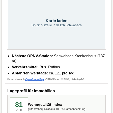
Karte laden
Dr.-Zinn-straße in 91126 Schwabach
Nächste ÖPNV-Station:
Schwabach Krankenhaus (187
m)
Verkehrsmittel:
Bus, Rufbus
Abfahrten werktags:
ca. 121 pro Tag
Kartendaten ©
OpenStreetMap
, ÖPNV-Daten © BKG, dl-de/by-2-0.
Lageprofil für Immobilien
81
Wohnqualität-Index
gute Wohnqualität aus 100 % Datenabdeckung.
/100