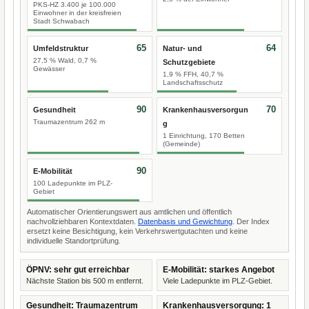
PKS-HZ 3.400 je 100.000
Einwohner in der kreisfreien
Stadt Schwabach
65
64
Umfeldstruktur
Natur- und
27,5 % Wald, 0,7 %
Schutzgebiete
Gewässer
1,9 % FFH, 40,7 %
Landschaftsschutz
90
70
Gesundheit
Krankenhausversorgun
Traumazentrum 262 m
g
1 Einrichtung, 170 Betten
(Gemeinde)
90
E-Mobilität
100 Ladepunkte im PLZ-
Gebiet
Automatischer Orientierungswert aus amtlichen und öffentlich
nachvollziehbaren Kontextdaten.
Datenbasis und Gewichtung
. Der Index
ersetzt keine Besichtigung, kein Verkehrswertgutachten und keine
individuelle Standortprüfung.
ÖPNV: sehr gut erreichbar
E-Mobilität: starkes Angebot
Nächste Station bis 500 m entfernt.
Viele Ladepunkte im PLZ-Gebiet.
Gesundheit: Traumazentrum
Krankenhausversorgung: 1