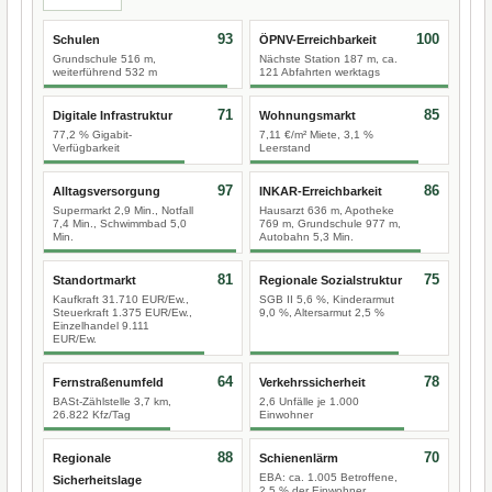
93
100
Schulen
ÖPNV-Erreichbarkeit
Grundschule 516 m,
Nächste Station 187 m, ca.
weiterführend 532 m
121 Abfahrten werktags
71
85
Digitale Infrastruktur
Wohnungsmarkt
77,2 % Gigabit-
7,11 €/m² Miete, 3,1 %
Verfügbarkeit
Leerstand
97
86
Alltagsversorgung
INKAR-Erreichbarkeit
Supermarkt 2,9 Min., Notfall
Hausarzt 636 m, Apotheke
7,4 Min., Schwimmbad 5,0
769 m, Grundschule 977 m,
Min.
Autobahn 5,3 Min.
81
75
Standortmarkt
Regionale Sozialstruktur
Kaufkraft 31.710 EUR/Ew.,
SGB II 5,6 %, Kinderarmut
Steuerkraft 1.375 EUR/Ew.,
9,0 %, Altersarmut 2,5 %
Einzelhandel 9.111
EUR/Ew.
64
78
Fernstraßenumfeld
Verkehrssicherheit
BASt-Zählstelle 3,7 km,
2,6 Unfälle je 1.000
26.822 Kfz/Tag
Einwohner
88
70
Regionale
Schienenlärm
EBA: ca. 1.005 Betroffene,
Sicherheitslage
2,5 % der Einwohner