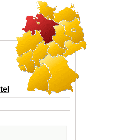
tel
l