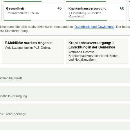
45
68
Gesundheit
Krankenhausversorgung
Traumazentrum 33,5 km
1 Einrichtung, 22 Betten
(Gemeinde)
ichen und öffentlich nachvollziehbaren Kontextdaten.
Datenbasis und Gewichtung
. Der Index
lle Standortprüfung.
E-Mobilität: starkes Angebot
Krankenhausversorgung: 1
Einrichtung in der Gemeinde
Viele Ladepunkte im PLZ-Gebiet.
Amtliches Destatis-
Krankenhausverzeichnis mit Betten-
und Notfallangaben.
ionale Kaufkraft
undheitsversorgung
ale Sicherheitslage