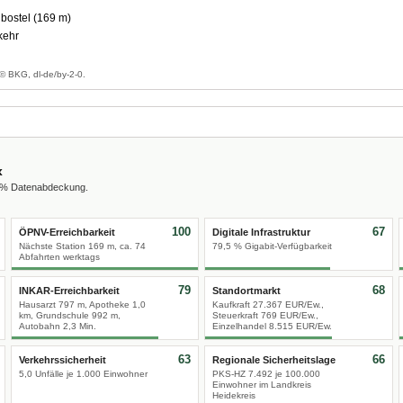
bostel (169 m)
kehr
g
© BKG, dl-de/by-2-0.
x
0 % Datenabdeckung.
100
67
ÖPNV-Erreichbarkeit
Digitale Infrastruktur
Nächste Station 169 m, ca. 74
79,5 % Gigabit-Verfügbarkeit
Abfahrten werktags
79
68
INKAR-Erreichbarkeit
Standortmarkt
Hausarzt 797 m, Apotheke 1,0
Kaufkraft 27.367 EUR/Ew.,
km, Grundschule 992 m,
Steuerkraft 769 EUR/Ew.,
Autobahn 2,3 Min.
Einzelhandel 8.515 EUR/Ew.
63
66
Verkehrssicherheit
Regionale Sicherheitslage
5,0 Unfälle je 1.000 Einwohner
PKS-HZ 7.492 je 100.000
Einwohner im Landkreis
Heidekreis