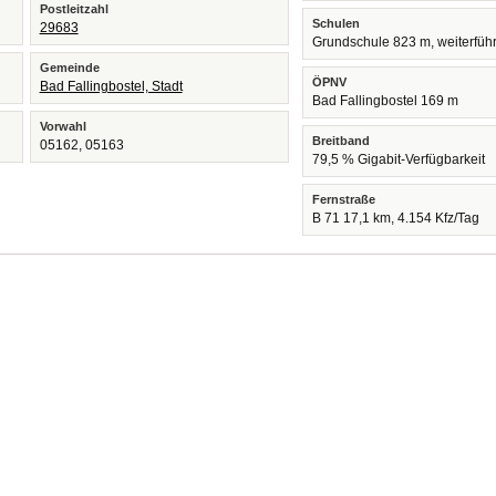
Postleitzahl
Schulen
29683
Grundschule 823 m, weiterfüh
Gemeinde
ÖPNV
Bad Fallingbostel, Stadt
Bad Fallingbostel 169 m
Vorwahl
Breitband
05162, 05163
79,5 % Gigabit-Verfügbarkeit
Fernstraße
B 71 17,1 km, 4.154 Kfz/Tag