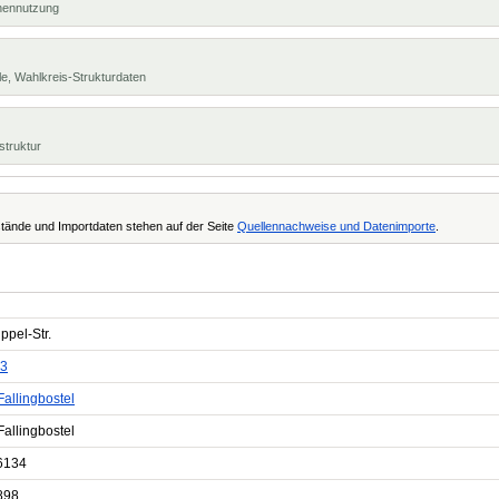
chennutzung
e, Wahlkreis-Strukturdaten
struktur
tände und Importdaten stehen auf der Seite
Quellennachweise und Datenimporte
.
ippel-Str.
3
allingbostel
allingbostel
6134
898