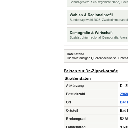
Schutzgebiete, Schutzgebiete Nähe, Flä
Wahlen & Regionalprofil
Bundestagswahl 2025, Zweitstimmenanteil
Demografie & Wirtschaft
Sozialstruktur regional, Demografie, Alters
Datenstand
Die vollständigen Quellennachweise, Datens
Fakten zur Dr.-Zippel-straße
Straßendaten
Abkürzung
Dr.-Z
Postleitzahl
2968
Ort
Bad F
Ortsteil
Bad F
Breitengrad
52.8
Längengrad
9.69