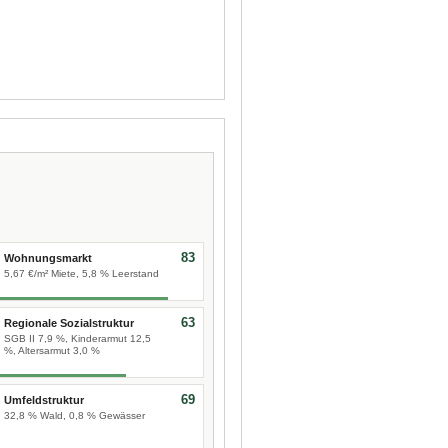
83
Wohnungsmarkt
5,67 €/m² Miete, 5,8 % Leerstand
63
Regionale Sozialstruktur
SGB II 7,9 %, Kinderarmut 12,5
%, Altersarmut 3,0 %
69
Umfeldstruktur
32,8 % Wald, 0,8 % Gewässer