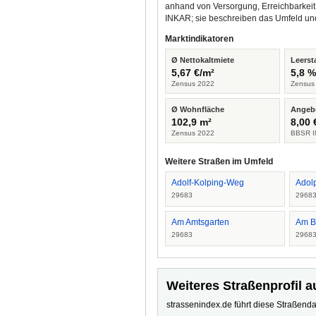
anhand von Versorgung, Erreichbarkeit
INKAR; sie beschreiben das Umfeld un
Marktindikatoren
Ø Nettokaltmiete
Leerst
5,67 €/m²
5,8 
Zensus 2022
Zensus
Ø Wohnfläche
Angeb
102,9 m²
8,00 
Zensus 2022
BBSR I
Weitere Straßen im Umfeld
Adolf-Kolping-Weg
Adolp
29683
2968
Am Amtsgarten
Am B
29683
2968
Weiteres Straßenprofil a
strassenindex.de führt diese Straßenda