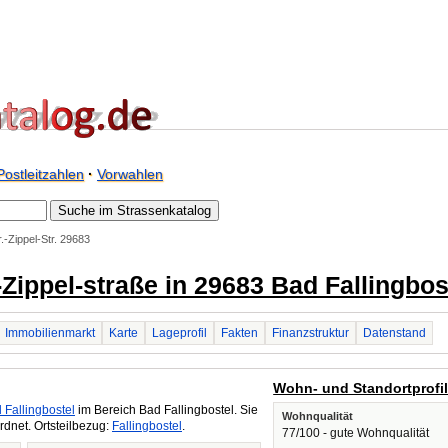
Postleitzahlen
·
Vorwahlen
.-Zippel-Str. 29683
r.-Zippel-straße in 29683 Bad Fallingbos
Immobilienmarkt
Karte
Lageprofil
Fakten
Finanzstruktur
Datenstand
Wohn- und Standortprofi
 Fallingbostel
im Bereich Bad Fallingbostel. Sie
Wohnqualität
dnet. Ortsteilbezug:
Fallingbostel
.
77/100 - gute Wohnqualität