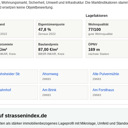
, Wohnungsmarkt, Sicherheit, Umwelt und Infrastruktur. Die Marktindikatoren s
d ersetzen keine Objektbewertung.
Lagefaktoren
and
Eigentümerquote
Wohnqualität
%
47,8 %
77/100
 2022
Zensus 2022
gute Wohnqualität
otsmiete
Baulandpreis
ÖPNV
€/m²
87,00 €/m²
169 m
NKAR, Kreis
BBSR INKAR, Kreis
nächste Station
hsheider Str.
Ahornweg
Alte Pulvermühle
3
29683
29683
ahnhof
Am Brink
Am Forsthaus
3
29683
29683
uf strassenindex.de
ten als stärker immobilienbezogenes Lageprofil mit Mikrolage, Umfeld und Standort