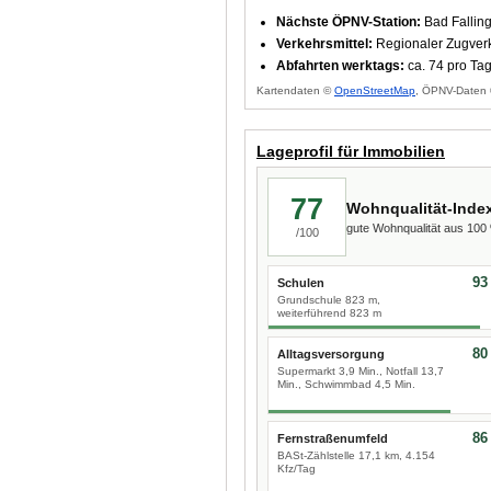
Nächste ÖPNV-Station:
Bad Falling
Verkehrsmittel:
Regionaler Zugver
Abfahrten werktags:
ca. 74 pro Ta
Kartendaten ©
OpenStreetMap
, ÖPNV-Daten 
Lageprofil für Immobilien
77
Wohnqualität-Inde
gute Wohnqualität aus 10
/100
93
Schulen
Grundschule 823 m,
weiterführend 823 m
80
Alltagsversorgung
Supermarkt 3,9 Min., Notfall 13,7
Min., Schwimmbad 4,5 Min.
86
Fernstraßenumfeld
BASt-Zählstelle 17,1 km, 4.154
Kfz/Tag