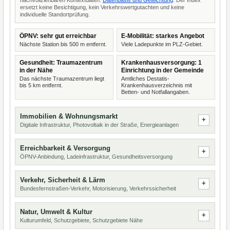
nachvollziehbaren Kontextdaten.
Datenbasis und Gewichtung
. Der Index
ersetzt keine Besichtigung, kein Verkehrswertgutachten und keine
individuelle Standortprüfung.
ÖPNV: sehr gut erreichbar
E-Mobilität: starkes Angebot
Nächste Station bis 500 m entfernt.
Viele Ladepunkte im PLZ-Gebiet.
Gesundheit: Traumazentrum
Krankenhausversorgung: 1
in der Nähe
Einrichtung in der Gemeinde
Das nächste Traumazentrum liegt
Amtliches Destatis-
bis 5 km entfernt.
Krankenhausverzeichnis mit
Betten- und Notfallangaben.
Immobilien & Wohnungsmarkt
Digitale Infrastruktur, Photovoltaik in der Straße, Energieanlagen
Erreichbarkeit & Versorgung
ÖPNV-Anbindung, Ladeinfrastruktur, Gesundheitsversorgung
Verkehr, Sicherheit & Lärm
Bundesfernstraßen-Verkehr, Motorisierung, Verkehrssicherheit
Natur, Umwelt & Kultur
Kulturumfeld, Schutzgebiete, Schutzgebiete Nähe