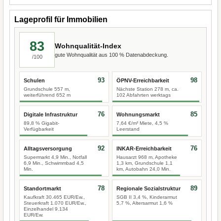
Lageprofil für Immobilien
83
Wohnqualität-Index
gute Wohnqualität aus 100 % Datenabdeckung.
/100
93
98
Schulen
ÖPNV-Erreichbarkeit
Grundschule 557 m,
Nächste Station 278 m, ca.
weiterführend 652 m
102 Abfahrten werktags
76
85
Digitale Infrastruktur
Wohnungsmarkt
89,8 % Gigabit-
7,64 €/m² Miete, 4,5 %
Verfügbarkeit
Leerstand
92
76
Alltagsversorgung
INKAR-Erreichbarkeit
Supermarkt 4,9 Min., Notfall
Hausarzt 968 m, Apotheke
6,9 Min., Schwimmbad 4,5
1,3 km, Grundschule 1,1
Min.
km, Autobahn 24,0 Min.
78
89
Standortmarkt
Regionale Sozialstruktur
Kaufkraft 30.465 EUR/Ew.,
SGB II 3,4 %, Kinderarmut
Steuerkraft 1.070 EUR/Ew.,
5,7 %, Altersarmut 1,6 %
Einzelhandel 9.134
EUR/Ew.