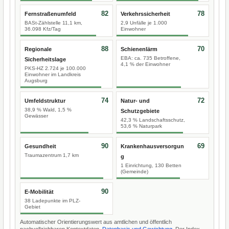
82
78
Fernstraßenumfeld
Verkehrssicherheit
BASt-Zählstelle 11,1 km,
2,9 Unfälle je 1.000
36.098 Kfz/Tag
Einwohner
88
70
Regionale
Schienenlärm
EBA: ca. 735 Betroffene,
Sicherheitslage
4,1 % der Einwohner
PKS-HZ 2.724 je 100.000
Einwohner im Landkreis
Augsburg
74
72
Umfeldstruktur
Natur- und
38,9 % Wald, 1,5 %
Schutzgebiete
Gewässer
42,3 % Landschaftsschutz,
53,6 % Naturpark
90
69
Gesundheit
Krankenhausversorgun
Traumazentrum 1,7 km
g
1 Einrichtung, 130 Betten
(Gemeinde)
90
E-Mobilität
38 Ladepunkte im PLZ-
Gebiet
Automatischer Orientierungswert aus amtlichen und öffentlich