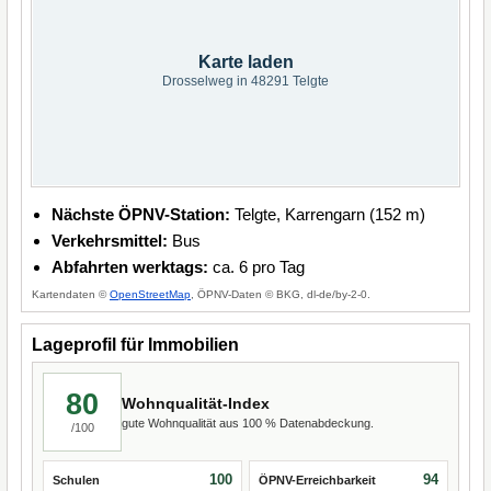
Karte laden
Drosselweg in 48291 Telgte
Nächste ÖPNV-Station:
Telgte, Karrengarn (152 m)
Verkehrsmittel:
Bus
Abfahrten werktags:
ca. 6 pro Tag
Kartendaten ©
OpenStreetMap
, ÖPNV-Daten © BKG, dl-de/by-2-0.
Lageprofil für Immobilien
80
Wohnqualität-Index
gute Wohnqualität aus 100 % Datenabdeckung.
/100
100
94
Schulen
ÖPNV-Erreichbarkeit