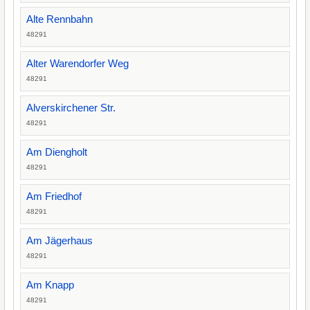
Alte Rennbahn
48291
Alter Warendorfer Weg
48291
Alverskirchener Str.
48291
Am Diengholt
48291
Am Friedhof
48291
Am Jägerhaus
48291
Am Knapp
48291