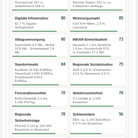
Grundschule 267 m,
Nächste Station 152 m, ca.
weiterführend 349 m
6 Abfahrten werktags
80
85
Digitale Infrastruktur
Wohnungsmarkt
82,7 % Gigabit-
6,83 €/m² Miete, 2,5 %
Verfügbarkeit
Leerstand
80
73
Alltagsversorgung
INKAR-Erreichbarkeit
Supermarkt 4,4 Min., Notfall
Hausarzt 1,1 km, Apotheke
16,8 Min., Schwimmbad 7,6
1,8 km, Grundschule 879
Min.
m, Autobahn 17,1 Min.
84
75
Standortmarkt
Regionale Sozialstruktur
Kaufkraft 33.040 EUR/Ew.,
SGB II 6,8 %, Kinderarmut
Steuerkraft 1.040 EUR/Ew.,
10,6 %, Altersarmut 2,6 %
Einzelhandel 8.815
EUR/Ew.
70
78
Fernstraßenumfeld
Verkehrssicherheit
BASt-Zählstelle 2,3 km,
3,1 Unfälle je 1.000
8.790 Kfz/Tag
Einwohner
78
56
Regionale
Schienenlärm
EBA: ca. 1.235 Betroffene,
Sicherheitslage
6,3 % der Einwohner
PKS-HZ 5.114 je 100.000
Einwohner in Warendorf