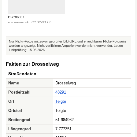
DSC06837
von marmaduk · CC BY-ND 2.0
Nur Flickr-Fotos mit zuvor geprüfter Bild-URL und erreichbarer Flickr-Fotoseite
werden angezeigt. Nicht verifizierte Altquellen werden nicht verwendet. Letzte
Linkprüfung: 15.05.2026.
Fakten zur Drosselweg
Straßendaten
Name
Drosselweg
Postleitzahl
48291
Ort
Telgte
Ortsteil
Telgte
Breitengrad
51.984962
Längengrad
7.777351