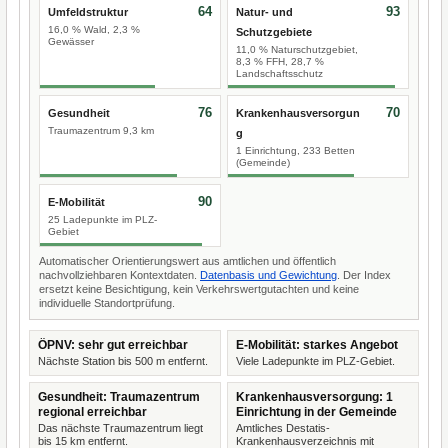
64
93
Umfeldstruktur
Natur- und
16,0 % Wald, 2,3 %
Schutzgebiete
Gewässer
11,0 % Naturschutzgebiet,
8,3 % FFH, 28,7 %
Landschaftsschutz
76
70
Gesundheit
Krankenhausversorgun
Traumazentrum 9,3 km
g
1 Einrichtung, 233 Betten
(Gemeinde)
90
E-Mobilität
25 Ladepunkte im PLZ-
Gebiet
Automatischer Orientierungswert aus amtlichen und öffentlich
nachvollziehbaren Kontextdaten.
Datenbasis und Gewichtung
. Der Index
ersetzt keine Besichtigung, kein Verkehrswertgutachten und keine
individuelle Standortprüfung.
ÖPNV: sehr gut erreichbar
E-Mobilität: starkes Angebot
Nächste Station bis 500 m entfernt.
Viele Ladepunkte im PLZ-Gebiet.
Gesundheit: Traumazentrum
Krankenhausversorgung: 1
regional erreichbar
Einrichtung in der Gemeinde
Das nächste Traumazentrum liegt
Amtliches Destatis-
bis 15 km entfernt.
Krankenhausverzeichnis mit