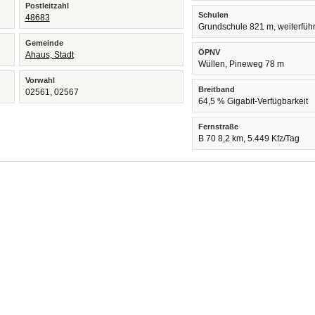
Postleitzahl
Schulen
48683
Grundschule 821 m, weiterfüh
Gemeinde
ÖPNV
Ahaus, Stadt
Wüllen, Pineweg 78 m
Vorwahl
Breitband
02561, 02567
64,5 % Gigabit-Verfügbarkeit
Fernstraße
B 70 8,2 km, 5.449 Kfz/Tag