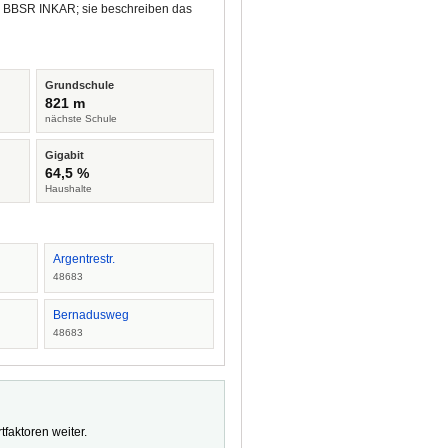
nd BBSR INKAR; sie beschreiben das
Grundschule
821 m
nächste Schule
Gigabit
64,5 %
Haushalte
Argentrestr.
48683
Bernadusweg
48683
faktoren weiter.