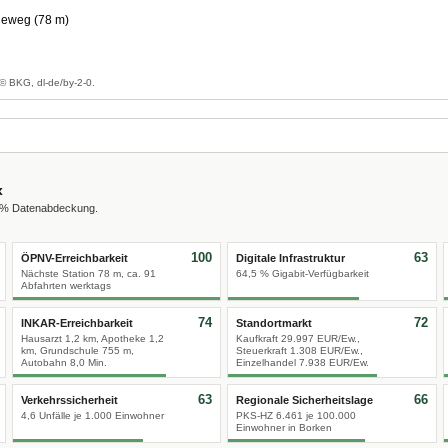
neweg (78 m)
g
© BKG, dl-de/by-2-0.
x
0 % Datenabdeckung.
100
63
ÖPNV-Erreichbarkeit
Digitale Infrastruktur
Nächste Station 78 m, ca. 91
64,5 % Gigabit-Verfügbarkeit
Abfahrten werktags
74
72
INKAR-Erreichbarkeit
Standortmarkt
Hausarzt 1,2 km, Apotheke 1,2
Kaufkraft 29.997 EUR/Ew.,
km, Grundschule 755 m,
Steuerkraft 1.308 EUR/Ew.,
Autobahn 8,0 Min.
Einzelhandel 7.938 EUR/Ew.
63
66
Verkehrssicherheit
Regionale Sicherheitslage
4,6 Unfälle je 1.000 Einwohner
PKS-HZ 6.461 je 100.000
Einwohner in Borken