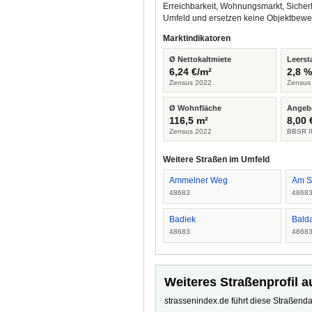
Erreichbarkeit, Wohnungsmarkt, Sicher
Umfeld und ersetzen keine Objektbewe
Marktindikatoren
Ø Nettokaltmiete
Leerst
6,24 €/m²
2,8 
Zensus 2022
Zensus
Ø Wohnfläche
Angeb
116,5 m²
8,00 
Zensus 2022
BBSR I
Weitere Straßen im Umfeld
Ammelner Weg
Am S
48683
4868
Badiek
Bald
48683
4868
Weiteres Straßenprofil a
strassenindex.de führt diese Straßenda