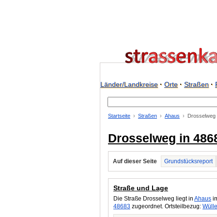
Länder/Landkreise
·
Orte
·
Straßen
·
Startseite
Straßen
Ahaus
Drosselweg
Drosselweg in 486
Auf dieser Seite
Grundstücksreport
Straße und Lage
Die Straße Drosselweg liegt in
Ahaus
im
48683
zugeordnet. Ortsteilbezug:
Wüll