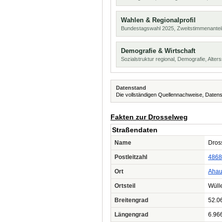
Wahlen & Regionalprofil
Bundestagswahl 2025, Zweitstimmenanteil
Demografie & Wirtschaft
Sozialstruktur regional, Demografie, Alters
Datenstand
Die vollständigen Quellennachweise, Datens
Fakten zur Drosselweg
Straßendaten
Name
Dros
Postleitzahl
4868
Ort
Ahau
Ortsteil
Wüll
Breitengrad
52.0
Längengrad
6.96