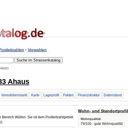
Postleitzahlen
·
Vorwahlen
 48683
83 Ahaus
Immobilienmarkt
Karte
Lageprofil
Fakten
Finanzstruktur
Datenstand
Wohn- und Standortprofi
 Bereich Wüllen. Sie ist dem Postleitzahlgebiet
Wohnqualität
en
.
79/100 - gute Wohnqualität