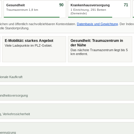
90
71
Gesundheit
Krankenhausversorgung
Traumazentrum 1,8 km
1 Einrichtung, 291 Betten
(Gemeinde)
ichen und öffentlich nachvollziehbaren Kontextdaten.
Datenbasis und Gewichtung
. Der Index
lle Standortprüfung.
E-Mobilität: starkes Angebot
Gesundheit: Traumazentrum in
der Nähe
Viele Ladepunkte im PLZ-Gebiet.
Das nächste Traumazentrum liegt bis 5
km entfernt.
ionale Kaufkraft
undheitsversorgung
, Verkehrssicherheit
chennutzung