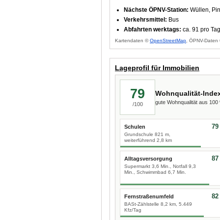
Nächste ÖPNV-Station:
Wüllen, Pi
Verkehrsmittel:
Bus
Abfahrten werktags:
ca. 91 pro Ta
Kartendaten ©
OpenStreetMap
, ÖPNV-Daten 
Lageprofil für Immobilien
79
Wohnqualität-Inde
gute Wohnqualität aus 10
/100
79
Schulen
Grundschule 821 m,
weiterführend 2,8 km
87
Alltagsversorgung
Supermarkt 3,6 Min., Notfall 9,3
Min., Schwimmbad 6,7 Min.
82
Fernstraßenumfeld
BASt-Zählstelle 8,2 km, 5.449
Kfz/Tag