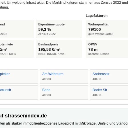
heit, Umwelt und Infrastruktur. Die Marktindikatoren stammen aus Zensus 2022 u
rtung.
Lagefaktoren
and
Eigentümerquote
Wohnqualität
%
59,3 %
79/100
 2022
Zensus 2022
gute Wohnqualität
otsmiete
Baulandpreis
ÖPNV
€/m²
195,53 €/m²
78 m
NKAR, Kreis
BBSR INKAR, Kreis
nächste Station
pieker
Am Wehrturm
Andreasstr.
3
48683
48683
amusstr.
Barle
Barler Str.
3
48683
48683
uf strassenindex.de
ten als stärker immobilienbezogenes Lageprofil mit Mikrolage, Umfeld und Standort