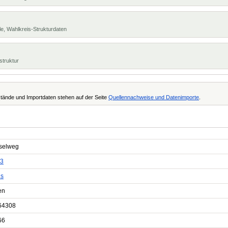
e, Wahlkreis-Strukturdaten
struktur
tände und Importdaten stehen auf der Seite
Quellennachweise und Datenimporte
.
selweg
3
s
en
64308
66