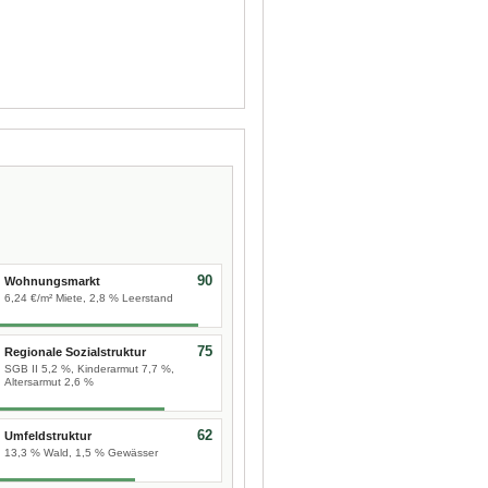
90
Wohnungsmarkt
6,24 €/m² Miete, 2,8 % Leerstand
75
Regionale Sozialstruktur
SGB II 5,2 %, Kinderarmut 7,7 %,
Altersarmut 2,6 %
62
Umfeldstruktur
13,3 % Wald, 1,5 % Gewässer