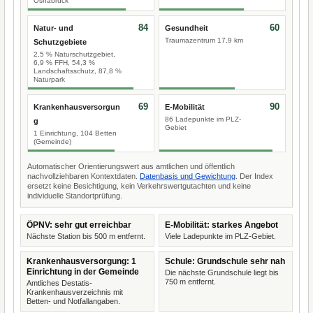
Osnabrück
84
60
Natur- und
Gesundheit
Traumazentrum 17,9 km
Schutzgebiete
2,5 % Naturschutzgebiet,
6,9 % FFH, 54,3 %
Landschaftsschutz, 87,8 %
Naturpark
69
90
Krankenhausversorgun
E-Mobilität
86 Ladepunkte im PLZ-
g
Gebiet
1 Einrichtung, 104 Betten
(Gemeinde)
Automatischer Orientierungswert aus amtlichen und öffentlich
nachvollziehbaren Kontextdaten.
Datenbasis und Gewichtung
. Der Index
ersetzt keine Besichtigung, kein Verkehrswertgutachten und keine
individuelle Standortprüfung.
ÖPNV: sehr gut erreichbar
E-Mobilität: starkes Angebot
Nächste Station bis 500 m entfernt.
Viele Ladepunkte im PLZ-Gebiet.
Krankenhausversorgung: 1
Schule: Grundschule sehr nah
Einrichtung in der Gemeinde
Die nächste Grundschule liegt bis
750 m entfernt.
Amtliches Destatis-
Krankenhausverzeichnis mit
Betten- und Notfallangaben.