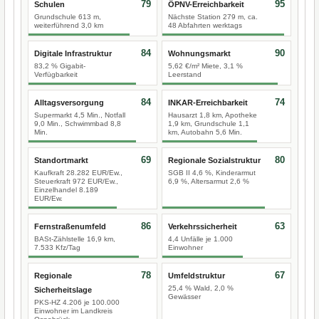
79
95
Schulen
ÖPNV-Erreichbarkeit
Grundschule 613 m,
Nächste Station 279 m, ca.
weiterführend 3,0 km
48 Abfahrten werktags
84
90
Digitale Infrastruktur
Wohnungsmarkt
83,2 % Gigabit-
5,62 €/m² Miete, 3,1 %
Verfügbarkeit
Leerstand
84
74
Alltagsversorgung
INKAR-Erreichbarkeit
Supermarkt 4,5 Min., Notfall
Hausarzt 1,8 km, Apotheke
9,0 Min., Schwimmbad 8,8
1,9 km, Grundschule 1,1
Min.
km, Autobahn 5,6 Min.
69
80
Standortmarkt
Regionale Sozialstruktur
Kaufkraft 28.282 EUR/Ew.,
SGB II 4,6 %, Kinderarmut
Steuerkraft 972 EUR/Ew.,
6,9 %, Altersarmut 2,6 %
Einzelhandel 8.189
EUR/Ew.
86
63
Fernstraßenumfeld
Verkehrssicherheit
BASt-Zählstelle 16,9 km,
4,4 Unfälle je 1.000
7.533 Kfz/Tag
Einwohner
78
67
Regionale
Umfeldstruktur
25,4 % Wald, 2,0 %
Sicherheitslage
Gewässer
PKS-HZ 4.206 je 100.000
Einwohner im Landkreis