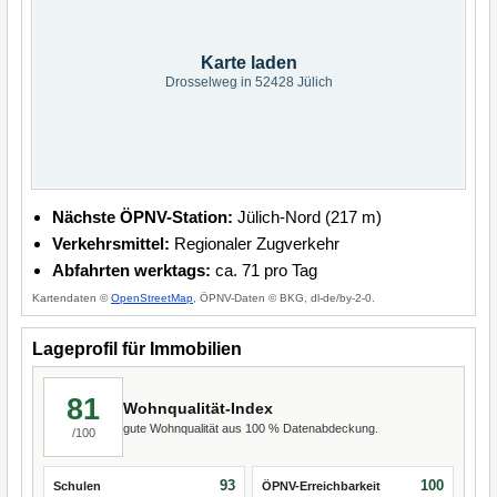
Karte laden
Drosselweg in 52428 Jülich
Nächste ÖPNV-Station:
Jülich-Nord (217 m)
Verkehrsmittel:
Regionaler Zugverkehr
Abfahrten werktags:
ca. 71 pro Tag
Kartendaten ©
OpenStreetMap
, ÖPNV-Daten © BKG, dl-de/by-2-0.
Lageprofil für Immobilien
81
Wohnqualität-Index
gute Wohnqualität aus 100 % Datenabdeckung.
/100
93
100
Schulen
ÖPNV-Erreichbarkeit