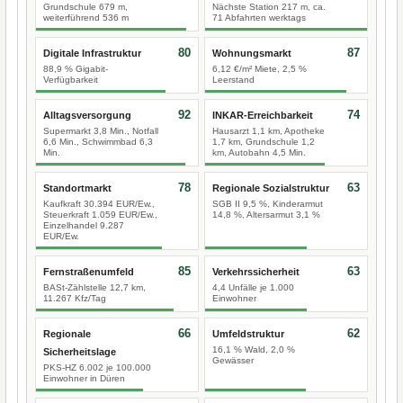
Grundschule 679 m,
Nächste Station 217 m, ca.
weiterführend 536 m
71 Abfahrten werktags
80
87
Digitale Infrastruktur
Wohnungsmarkt
88,9 % Gigabit-
6,12 €/m² Miete, 2,5 %
Verfügbarkeit
Leerstand
92
74
Alltagsversorgung
INKAR-Erreichbarkeit
Supermarkt 3,8 Min., Notfall
Hausarzt 1,1 km, Apotheke
6,6 Min., Schwimmbad 6,3
1,7 km, Grundschule 1,2
Min.
km, Autobahn 4,5 Min.
78
63
Standortmarkt
Regionale Sozialstruktur
Kaufkraft 30.394 EUR/Ew.,
SGB II 9,5 %, Kinderarmut
Steuerkraft 1.059 EUR/Ew.,
14,8 %, Altersarmut 3,1 %
Einzelhandel 9.287
EUR/Ew.
85
63
Fernstraßenumfeld
Verkehrssicherheit
BASt-Zählstelle 12,7 km,
4,4 Unfälle je 1.000
11.267 Kfz/Tag
Einwohner
66
62
Regionale
Umfeldstruktur
16,1 % Wald, 2,0 %
Sicherheitslage
Gewässer
PKS-HZ 6.002 je 100.000
Einwohner in Düren