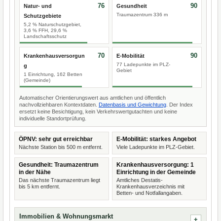
76
90
Natur- und
Gesundheit
Traumazentrum 336 m
Schutzgebiete
5,2 % Naturschutzgebiet,
3,6 % FFH, 29,6 %
Landschaftsschutz
70
90
Krankenhausversorgun
E-Mobilität
77 Ladepunkte im PLZ-
g
Gebiet
1 Einrichtung, 162 Betten
(Gemeinde)
Automatischer Orientierungswert aus amtlichen und öffentlich
nachvollziehbaren Kontextdaten.
Datenbasis und Gewichtung
. Der Index
ersetzt keine Besichtigung, kein Verkehrswertgutachten und keine
individuelle Standortprüfung.
ÖPNV: sehr gut erreichbar
E-Mobilität: starkes Angebot
Nächste Station bis 500 m entfernt.
Viele Ladepunkte im PLZ-Gebiet.
Gesundheit: Traumazentrum
Krankenhausversorgung: 1
in der Nähe
Einrichtung in der Gemeinde
Das nächste Traumazentrum liegt
Amtliches Destatis-
bis 5 km entfernt.
Krankenhausverzeichnis mit
Betten- und Notfallangaben.
Immobilien & Wohnungsmarkt