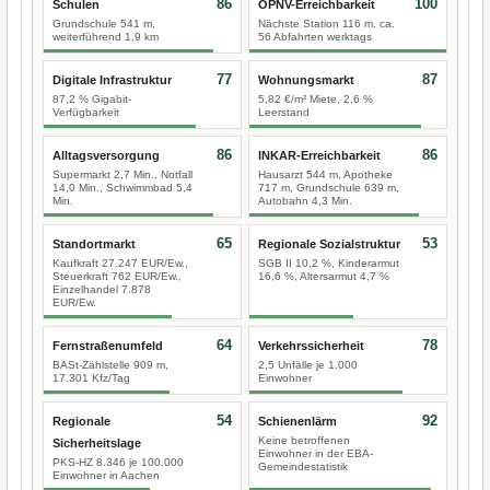
86
100
Schulen
ÖPNV-Erreichbarkeit
Grundschule 541 m,
Nächste Station 116 m, ca.
weiterführend 1,9 km
56 Abfahrten werktags
77
87
Digitale Infrastruktur
Wohnungsmarkt
87,2 % Gigabit-
5,82 €/m² Miete, 2,6 %
Verfügbarkeit
Leerstand
86
86
Alltagsversorgung
INKAR-Erreichbarkeit
Supermarkt 2,7 Min., Notfall
Hausarzt 544 m, Apotheke
14,0 Min., Schwimmbad 5,4
717 m, Grundschule 639 m,
Min.
Autobahn 4,3 Min.
65
53
Standortmarkt
Regionale Sozialstruktur
Kaufkraft 27.247 EUR/Ew.,
SGB II 10,2 %, Kinderarmut
Steuerkraft 762 EUR/Ew.,
16,6 %, Altersarmut 4,7 %
Einzelhandel 7.878
EUR/Ew.
64
78
Fernstraßenumfeld
Verkehrssicherheit
BASt-Zählstelle 909 m,
2,5 Unfälle je 1.000
17.301 Kfz/Tag
Einwohner
54
92
Regionale
Schienenlärm
Keine betroffenen
Sicherheitslage
Einwohner in der EBA-
PKS-HZ 8.346 je 100.000
Gemeindestatistik
Einwohner in Aachen