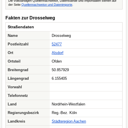
Die vollständigen Quellennachweise, Datenstände und Importdaten stehen auf
der Seite
Quellennachweise und Datenimporte
.
Fakten zur Drosselweg
Straßendaten
Name
Drosselweg
Postleitzahl
52477
Ort
Alsdorf
Ortsteil
Ofden
Breitengrad
50.857929
Längengrad
6.155405
Vorwahl
Telefonnetz
Land
Nordrhein-Westfalen
Regierungsbezirk
Reg.-Bez. Köln
Landkreis
Städteregion Aachen