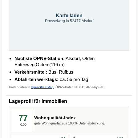
Karte laden
Drosselweg in 52477 Alsdorf
Nächste ÖPNV-Station:
Alsdorf, Ofden
Entenweg,Ofden (116 m)
Verkehrsmittel:
Bus, Rufbus
Abfahrten werktags:
ca. 56 pro Tag
Kartendaten ©
OpenStreetMap
, ÖPNV-Daten © BKG, dl-de/by-2-0.
Lageprofil für Immobilien
77
Wohnqualität-Index
gute Wohnqualität aus 100 % Datenabdeckung.
/100