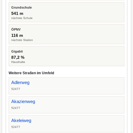
Grundschule
541 m
nächste Schule
ÖPNV
116 m
nächste Station
Gigabit
87,2 %
Haushalte
Weitere Straßen im Umfeld
Adlerweg
52477
Akazienweg
52477
Akeleiweg
52477