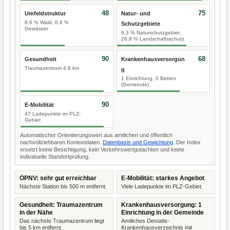
48
75
Umfeldstruktur
Natur- und
8,6 % Wald, 0,6 %
Schutzgebiete
Gewässer
6,3 % Naturschutzgebiet,
26,8 % Landschaftsschutz
90
68
Gesundheit
Krankenhausversorgun
Traumazentrum 4,8 km
g
1 Einrichtung, 0 Betten
(Gemeinde)
90
E-Mobilität
47 Ladepunkte im PLZ-
Gebiet
Automatischer Orientierungswert aus amtlichen und öffentlich
nachvollziehbaren Kontextdaten.
Datenbasis und Gewichtung
. Der Index
ersetzt keine Besichtigung, kein Verkehrswertgutachten und keine
individuelle Standortprüfung.
ÖPNV: sehr gut erreichbar
E-Mobilität: starkes Angebot
Nächste Station bis 500 m entfernt.
Viele Ladepunkte im PLZ-Gebiet.
Gesundheit: Traumazentrum
Krankenhausversorgung: 1
in der Nähe
Einrichtung in der Gemeinde
Das nächste Traumazentrum liegt
Amtliches Destatis-
bis 5 km entfernt.
Krankenhausverzeichnis mit