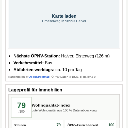
Karte laden
Drosselweg in 58553 Halver
Nächste ÖPNV-Station:
Halver, Elsterweg (126 m)
Verkehrsmittel:
Bus
Abfahrten werktags:
ca. 10 pro Tag
Kartendaten ©
OpenStreetMap
, ÖPNV-Daten © BKG, dl-de/by-2-0.
Lageprofil für Immobilien
79
Wohnqualität-Index
gute Wohnqualität aus 100 % Datenabdeckung.
/100
79
100
Schulen
ÖPNV-Erreichbarkeit