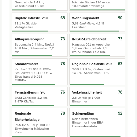
Grundschule 1,4 km,
Nächste Station 126 m, ca.
weiterführend 1,9 km
10 Abfahrten werktags
65
90
Digitale Infrastruktur
Wohnungsmarkt
73,1 % Gigabit-
5,68 €/m² Miete, 4,2 %
Verfügbarkeit
Leerstand
73
73
Alltagsversorgung
INKAR-Erreichbarkeit
Supermarkt 5,4 Min., Notfall
Hausarzt 991 m, Apotheke
16,0 Min., Schwimmbad 7,2
1,4 km, Grundschule 1,1
Min.
km, Autobahn 17,2 Min.
78
63
Standortmarkt
Regionale Sozialstruktur
Kaufkraft 31.033 EUR/Ew.,
SGB II 9,9 %, Kinderarmut
Steuerkraft 1.134 EUR/Ew.,
14,9 %, Altersarmut 3,1 %
Einzelhandel 9.058
EUR/Ew.
76
78
Fernstraßenumfeld
Verkehrssicherheit
BASt-Zählstelle 4,2 km,
2,6 Unfälle je 1.000
7.879 Kfz/Tag
Einwohner
78
92
Regionale
Schienenlärm
Keine betroffenen
Sicherheitslage
Einwohner in der EBA-
PKS-HZ 5.829 je 100.000
Gemeindestatistik
Einwohner in Märkischer
Kreis