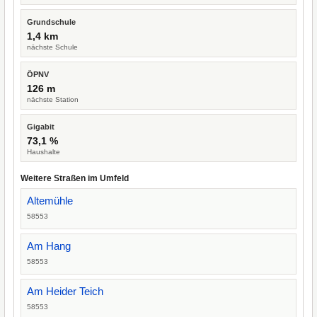
Grundschule
1,4 km
nächste Schule
ÖPNV
126 m
nächste Station
Gigabit
73,1 %
Haushalte
Weitere Straßen im Umfeld
Altemühle
58553
Am Hang
58553
Am Heider Teich
58553