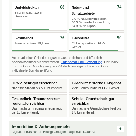
68
74
Umfeldstruktur
Natur- und
34,3 % Wald, 1,5 %
Schutzgebiete
Gewässer
0,9 % Naturschutzgebiet,
88,5 % Landschaftsschutz,
84,9 % Naturpark
76
90
Gesundheit
E-Mobilität
Traumazentrum 10,1 km
43 Ladepunkte im PLZ-
Gebiet
Automatischer Orientierungswert aus amtlichen und öffentlich
nachvollziehbaren Kontextdaten.
Datenbasis und Gewichtung
. Der Index
ersetzt keine Besichtigung, kein Verkehrswertgutachten und keine
individuelle Standortprüfung.
ÖPNV: sehr gut erreichbar
E-Mobilität: starkes Angebot
Nächste Station bis 500 m entfernt.
Viele Ladepunkte im PLZ-Gebiet.
Gesundheit: Traumazentrum
Schule: Grundschule gut
regional erreichbar
erreichbar
Das nächste Traumazentrum liegt
Die nächste Grundschule liegt bis
bis 15 km entfernt.
1,5 km entfernt.
Immobilien & Wohnungsmarkt
Digitale Infrastruktur, Energieanlagen, Regionale Kaufkraft