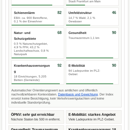
Stadt Frankfurt am Main
82
46
Schienenlärm
Umfeldstruktur
EBA: ca. 900 Betroffene,
14,7 % Wald, 2,1 %
0,1 % der Einwohner
Gewässer
68
90
Natur- und
Gesundheit
Traumazentrum 1,1 km
Schutzgebiete
0,5 % Naturschutzgebiet,
4,9 % FFH, 43,2 %
Landschaftsschutz, 0,8 %
Naturpark
92
90
Krankenhausversorgun
E-Mobilität
94 Ladepunkte im PLZ-
g
Gebiet
18 Einrichtungen, 5.205
Betten (Gemeinde)
Automatischer Orientierungswert aus amtlichen und öffentlich
nachvollziehbaren Kontextdaten.
Datenbasis und Gewichtung
. Der Index
ersetzt keine Besichtigung, kein Verkehrswertgutachten und keine
individuelle Standortprüfung.
ÖPNV: sehr gut erreichbar
E-Mobilität: starkes Angebot
Nächste Station bis 500 m entfernt.
Viele Ladepunkte im PLZ-Gebiet.
Gesundheit: Traumazentrum
Krankenhausversorgung: 18