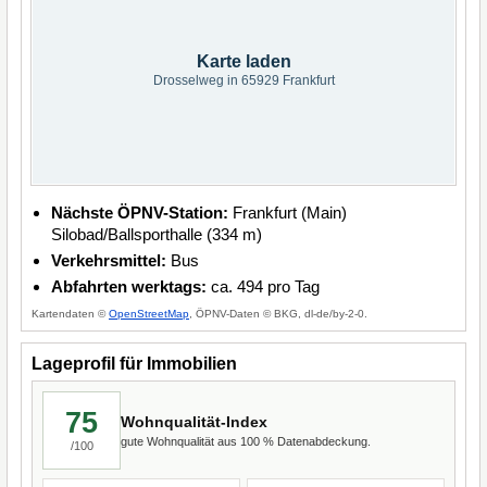
Karte laden
Drosselweg in 65929 Frankfurt
Nächste ÖPNV-Station:
Frankfurt (Main)
Silobad/Ballsporthalle (334 m)
Verkehrsmittel:
Bus
Abfahrten werktags:
ca. 494 pro Tag
Kartendaten ©
OpenStreetMap
, ÖPNV-Daten © BKG, dl-de/by-2-0.
Lageprofil für Immobilien
75
Wohnqualität-Index
gute Wohnqualität aus 100 % Datenabdeckung.
/100