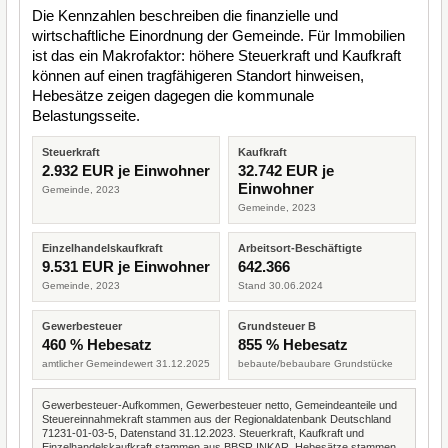
Die Kennzahlen beschreiben die finanzielle und
wirtschaftliche Einordnung der Gemeinde. Für Immobilien
ist das ein Makrofaktor: höhere Steuerkraft und Kaufkraft
können auf einen tragfähigeren Standort hinweisen,
Hebesätze zeigen dagegen die kommunale
Belastungsseite.
Steuerkraft
Kaufkraft
2.932 EUR je Einwohner
32.742 EUR je
Einwohner
Gemeinde, 2023
Gemeinde, 2023
Einzelhandelskaufkraft
Arbeitsort-Beschäftigte
9.531 EUR je Einwohner
642.366
Gemeinde, 2023
Stand 30.06.2024
Gewerbesteuer
Grundsteuer B
460 % Hebesatz
855 % Hebesatz
amtlicher Gemeindewert 31.12.2025
bebaute/bebaubare Grundstücke
Gewerbesteuer-Aufkommen, Gewerbesteuer netto, Gemeindeanteile und
Steuereinnahmekraft stammen aus der Regionaldatenbank Deutschland
71231-01-03-5, Datenstand 31.12.2023. Steuerkraft, Kaufkraft und
Einzelhandelskaufkraft stammen aus BBSR INKAR. Hebesätze stammen